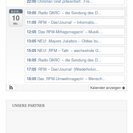
22:00
Christian Graf präsentiert: ‚Fre...
AUG.
10:05
‚Radio DARC‘ – die Sendung des D...
10
11:05
‚RFM – Das!Journal‘ – Informatio...
Mo.
12:05
‘Das RFM-Mittagsmagazin’ – Musik...
13:05
NEU! ‚Mayers Jukebox – Oldies bu...
15:05
NEU! ‚RFM – Talk‘ – wechselnde G...
16:05
‚Radio DARC‘ – die Sendung des D...
17:05
‚RFM – Das!Journal‘ (Wiederholun...
18:05
Das ‚RFM-Umweltmagazin‘ – Mensch...
Kalender anzeigen
UNSERE PARTNER