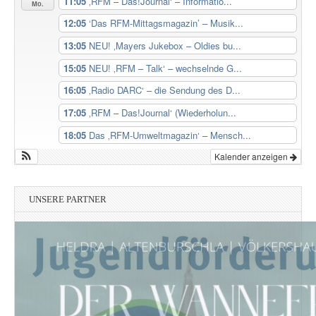
11:05
‚RFM – Das!Journal‘ – Informatio...
Mo.
12:05
‘Das RFM-Mittagsmagazin’ – Musik...
13:05
NEU! ‚Mayers Jukebox – Oldies bu...
15:05
NEU! ‚RFM – Talk‘ – wechselnde G...
16:05
‚Radio DARC‘ – die Sendung des D...
17:05
‚RFM – Das!Journal‘ (Wiederholun...
18:05
Das ‚RFM-Umweltmagazin‘ – Mensch...
Kalender anzeigen
UNSERE PARTNER