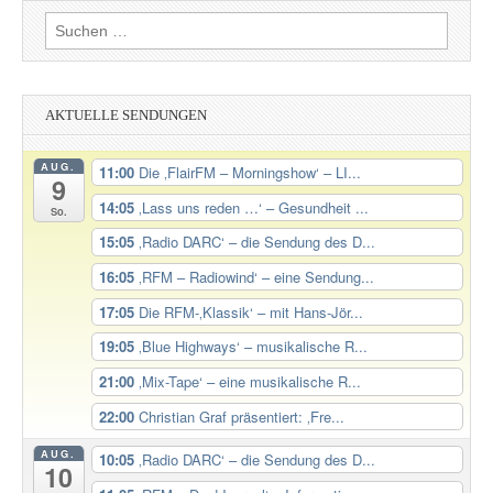
Suchen
nach:
AKTUELLE SENDUNGEN
AUG.
11:00
Die ‚FlairFM – Morningshow‘ – LI...
9
14:05
‚Lass uns reden …‘ – Gesundheit ...
So.
15:05
‚Radio DARC‘ – die Sendung des D...
16:05
‚RFM – Radiowind‘ – eine Sendung...
17:05
Die RFM-‚Klassik‘ – mit Hans-Jör...
19:05
‚Blue Highways‘ – musikalische R...
21:00
‚Mix-Tape‘ – eine musikalische R...
22:00
Christian Graf präsentiert: ‚Fre...
AUG.
10:05
‚Radio DARC‘ – die Sendung des D...
10