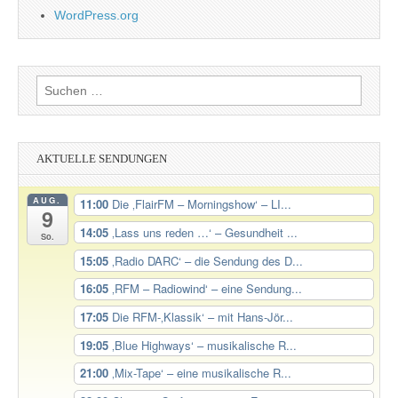
WordPress.org
Suchen
nach:
AKTUELLE SENDUNGEN
AUG.
11:00
Die ‚FlairFM – Morningshow‘ – LI...
9
14:05
‚Lass uns reden …‘ – Gesundheit ...
So.
15:05
‚Radio DARC‘ – die Sendung des D...
16:05
‚RFM – Radiowind‘ – eine Sendung...
17:05
Die RFM-‚Klassik‘ – mit Hans-Jör...
19:05
‚Blue Highways‘ – musikalische R...
21:00
‚Mix-Tape‘ – eine musikalische R...