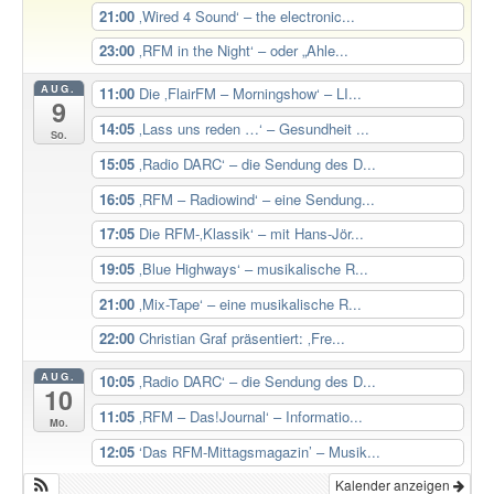
21:00
‚Wired 4 Sound‘ – the electronic...
23:00
‚RFM in the Night‘ – oder „Ahle...
AUG.
11:00
Die ‚FlairFM – Morningshow‘ – LI...
9
14:05
‚Lass uns reden …‘ – Gesundheit ...
So.
15:05
‚Radio DARC‘ – die Sendung des D...
16:05
‚RFM – Radiowind‘ – eine Sendung...
17:05
Die RFM-‚Klassik‘ – mit Hans-Jör...
19:05
‚Blue Highways‘ – musikalische R...
21:00
‚Mix-Tape‘ – eine musikalische R...
22:00
Christian Graf präsentiert: ‚Fre...
AUG.
10:05
‚Radio DARC‘ – die Sendung des D...
10
11:05
‚RFM – Das!Journal‘ – Informatio...
Mo.
12:05
‘Das RFM-Mittagsmagazin’ – Musik...
Kalender anzeigen