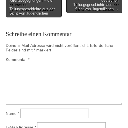
‚Grenzbegegnungen‘ – die
deutschen
deutschen
Teilungsgeschichte aus der
Teilungsgeschichte aus der
Sicht von Jugendlichen →
Sicht von Jugendlichen
Schreibe einen Kommentar
Deine E-Mail-Adresse wird nicht veröffentlicht.
Erforderliche
Felder sind mit
*
markiert
Kommentar
*
Name
*
E-Mail-Adresse
*