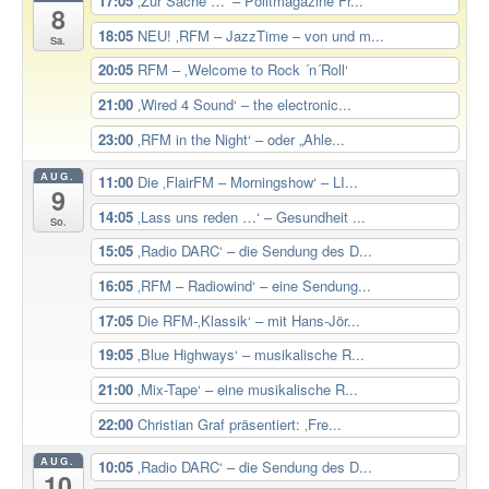
17:05
‚Zur Sache …‘ – Politmagazine Fr...
8
18:05
NEU! ‚RFM – JazzTime – von und m...
Sa.
20:05
RFM – ‚Welcome to Rock ´n´Roll‘
21:00
‚Wired 4 Sound‘ – the electronic...
23:00
‚RFM in the Night‘ – oder „Ahle...
AUG.
11:00
Die ‚FlairFM – Morningshow‘ – LI...
9
14:05
‚Lass uns reden …‘ – Gesundheit ...
So.
15:05
‚Radio DARC‘ – die Sendung des D...
16:05
‚RFM – Radiowind‘ – eine Sendung...
17:05
Die RFM-‚Klassik‘ – mit Hans-Jör...
19:05
‚Blue Highways‘ – musikalische R...
21:00
‚Mix-Tape‘ – eine musikalische R...
22:00
Christian Graf präsentiert: ‚Fre...
AUG.
10:05
‚Radio DARC‘ – die Sendung des D...
10