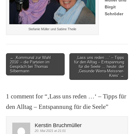
Birgit
Schröder
Stefanie Müller und Sabine Theile
Post
← ‚Kommunal zur Wahl
‚Lass uns reden …‘ – Tipps
2016‘ – die Parteien im
für den Alltag – Entspannung
navigation
Gespräch bei Thomas
für die Seele … heute: der
Silbermann
‚Gesunde Werra-Meissner-
Kreis‘ →
1 comment for “
‚Lass uns reden …‘ – Tipps für
den Alltag – Entspannung für die Seele
”
Kerstin Bruchmüller
20. Mai 2021 at 21:01