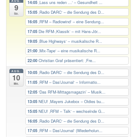
AUG.
14:05
‚Lass uns reden …‘ – Gesundheit ...
9
15:05
‚Radio DARC‘ – die Sendung des D...
So.
16:05
‚RFM – Radiowind‘ – eine Sendung...
17:05
Die RFM-‚Klassik‘ – mit Hans-Jör...
19:05
‚Blue Highways‘ – musikalische R...
21:00
‚Mix-Tape‘ – eine musikalische R...
22:00
Christian Graf präsentiert: ‚Fre...
AUG.
10:05
‚Radio DARC‘ – die Sendung des D...
10
11:05
‚RFM – Das!Journal‘ – Informatio...
Mo.
12:05
‘Das RFM-Mittagsmagazin’ – Musik...
13:05
NEU! ‚Mayers Jukebox – Oldies bu...
15:05
NEU! ‚RFM – Talk‘ – wechselnde G...
16:05
‚Radio DARC‘ – die Sendung des D...
17:05
‚RFM – Das!Journal‘ (Wiederholun...