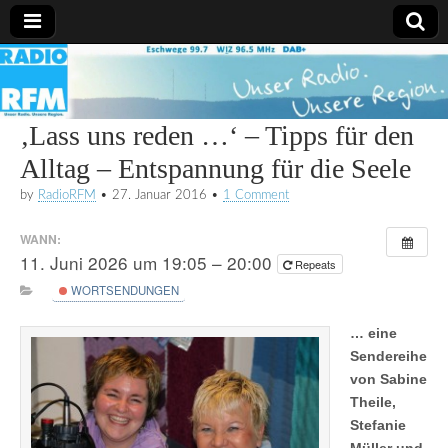
Radio
RFM
‚Lass uns reden …‘ – Tipps für den
Alltag – Entspannung für die Seele
by
RadioRFM
•
27. Januar 2016
•
1 Comment
WANN:
11. Juni 2026 um 19:05 – 20:00
Repeats
WORTSENDUNGEN
… eine
Sendereihe
von Sabine
Theile,
Stefanie
Müller und