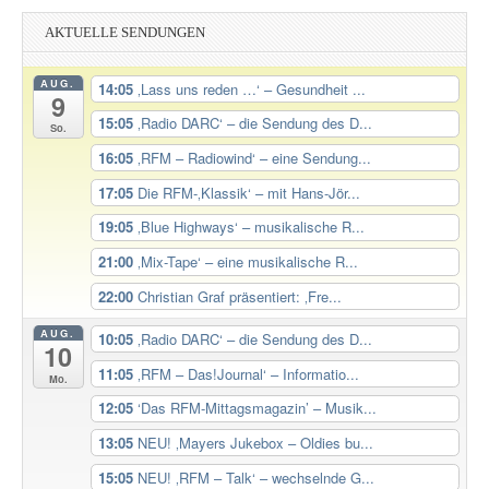
AKTUELLE SENDUNGEN
AUG.
14:05
‚Lass uns reden …‘ – Gesundheit ...
9
15:05
‚Radio DARC‘ – die Sendung des D...
So.
16:05
‚RFM – Radiowind‘ – eine Sendung...
17:05
Die RFM-‚Klassik‘ – mit Hans-Jör...
19:05
‚Blue Highways‘ – musikalische R...
21:00
‚Mix-Tape‘ – eine musikalische R...
22:00
Christian Graf präsentiert: ‚Fre...
AUG.
10:05
‚Radio DARC‘ – die Sendung des D...
10
11:05
‚RFM – Das!Journal‘ – Informatio...
Mo.
12:05
‘Das RFM-Mittagsmagazin’ – Musik...
13:05
NEU! ‚Mayers Jukebox – Oldies bu...
15:05
NEU! ‚RFM – Talk‘ – wechselnde G...