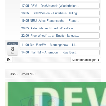
17:05
‚RFM – Das!Journal‘ (Wiederholun...
18:05
‚ESCHVVision – Funkhaus Calling‘...
19:05
NEU! ‚Alles Frauensache‘ – Fraue...
20:05
‚Asteroids and Stardust‘ – die u...
22:00
‚Free Wheel‘ … an English-langua...
AUG.
11:00
Die ‚FlairFM – Morningshow‘ – LI...
8
14:00
‚FlairFM – Afternoon‘ … das Best...
Sa.
Kalender anzeigen
UNSERE PARTNER