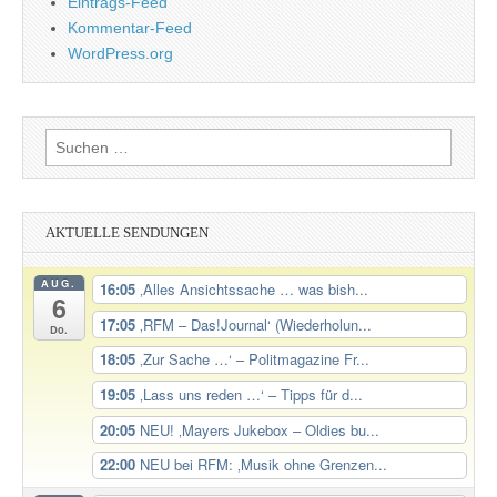
Eintrags-Feed
Kommentar-Feed
WordPress.org
Suchen
nach:
AKTUELLE SENDUNGEN
AUG.
16:05
‚Alles Ansichtssache … was bish...
6
17:05
‚RFM – Das!Journal‘ (Wiederholun...
Do.
18:05
‚Zur Sache …‘ – Politmagazine Fr...
19:05
‚Lass uns reden …‘ – Tipps für d...
20:05
NEU! ‚Mayers Jukebox – Oldies bu...
22:00
NEU bei RFM: ‚Musik ohne Grenzen...