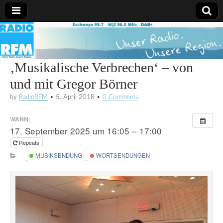
Radio
RFM
‚Musikalische Verbrechen‘ – von
und mit Gregor Börner
by
RadioRFM
•
5. April 2018
•
0 Comments
WANN:
17. September 2025 um 16:05 – 17:00
Repeats
MUSIKSENDUNG
WORTSENDUNGEN