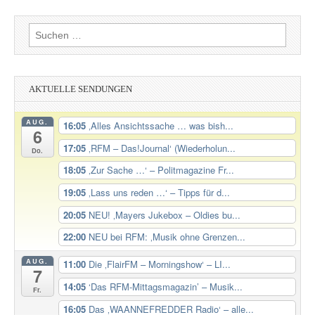
Suchen
nach:
AKTUELLE SENDUNGEN
AUG.
16:05
‚Alles Ansichtssache … was bish...
6
17:05
‚RFM – Das!Journal‘ (Wiederholun...
Do.
18:05
‚Zur Sache …‘ – Politmagazine Fr...
19:05
‚Lass uns reden …‘ – Tipps für d...
20:05
NEU! ‚Mayers Jukebox – Oldies bu...
22:00
NEU bei RFM: ‚Musik ohne Grenzen...
AUG.
11:00
Die ‚FlairFM – Morningshow‘ – LI...
7
14:05
‘Das RFM-Mittagsmagazin’ – Musik...
Fr.
16:05
Das ‚WAANNEFREDDER Radio‘ – alle...