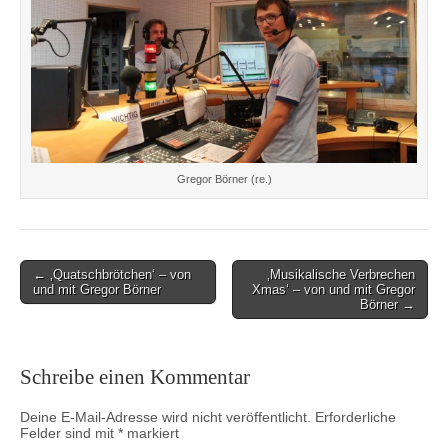
Gregor Börner (re.)
Post
← ‚Quatschbrötchen‘ – von
‚Musikalische Verbrechen
und mit Gregor Börner
Xmas‘ – von und mit Gregor
navigation
Börner →
Schreibe einen Kommentar
Deine E-Mail-Adresse wird nicht veröffentlicht.
Erforderliche
Felder sind mit
*
markiert