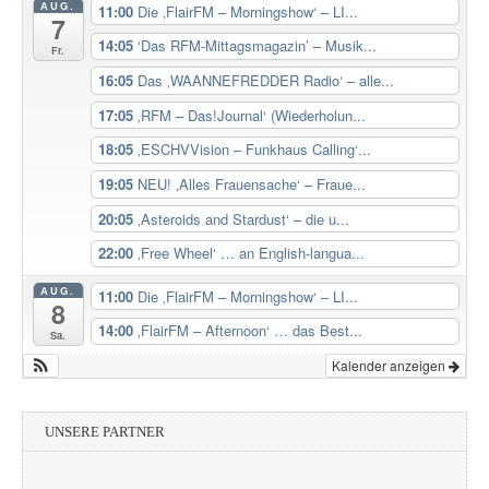
AUG.
11:00
Die ‚FlairFM – Morningshow‘ – LI...
7
14:05
‘Das RFM-Mittagsmagazin’ – Musik...
Fr.
16:05
Das ‚WAANNEFREDDER Radio‘ – alle...
17:05
‚RFM – Das!Journal‘ (Wiederholun...
18:05
‚ESCHVVision – Funkhaus Calling‘...
19:05
NEU! ‚Alles Frauensache‘ – Fraue...
20:05
‚Asteroids and Stardust‘ – die u...
22:00
‚Free Wheel‘ … an English-langua...
AUG.
11:00
Die ‚FlairFM – Morningshow‘ – LI...
8
14:00
‚FlairFM – Afternoon‘ … das Best...
Sa.
Kalender anzeigen
UNSERE PARTNER