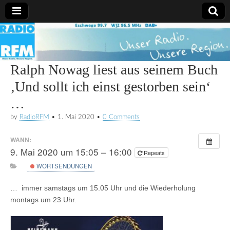
Radio
RFM
Ralph Nowag liest aus seinem Buch
‚Und sollt ich einst gestorben sein‘
…
by
RadioRFM
•
1. Mai 2020
•
0 Comments
WANN:
9. Mai 2020 um 15:05 – 16:00
Repeats
WORTSENDUNGEN
… immer samstags um 15.05 Uhr und die Wiederholung
montags um 23 Uhr.