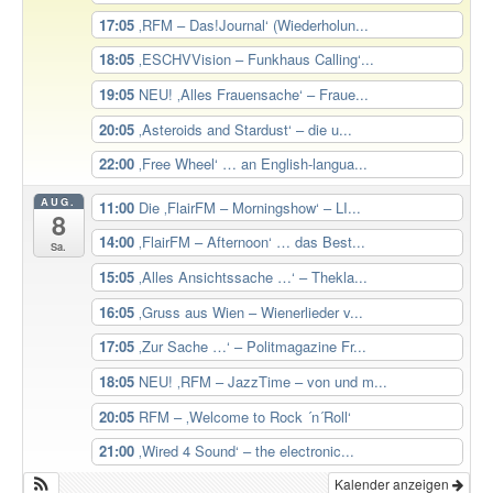
17:05
‚RFM – Das!Journal‘ (Wiederholun...
18:05
‚ESCHVVision – Funkhaus Calling‘...
19:05
NEU! ‚Alles Frauensache‘ – Fraue...
20:05
‚Asteroids and Stardust‘ – die u...
22:00
‚Free Wheel‘ … an English-langua...
AUG.
11:00
Die ‚FlairFM – Morningshow‘ – LI...
8
14:00
‚FlairFM – Afternoon‘ … das Best...
Sa.
15:05
‚Alles Ansichtssache …‘ – Thekla...
16:05
‚Gruss aus Wien – Wienerlieder v...
17:05
‚Zur Sache …‘ – Politmagazine Fr...
18:05
NEU! ‚RFM – JazzTime – von und m...
20:05
RFM – ‚Welcome to Rock ´n´Roll‘
21:00
‚Wired 4 Sound‘ – the electronic...
Kalender anzeigen