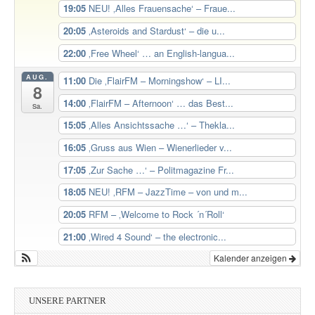
19:05
NEU! ‚Alles Frauensache‘ – Fraue...
20:05
‚Asteroids and Stardust‘ – die u...
22:00
‚Free Wheel‘ … an English-langua...
AUG.
11:00
Die ‚FlairFM – Morningshow‘ – LI...
8
14:00
‚FlairFM – Afternoon‘ … das Best...
Sa.
15:05
‚Alles Ansichtssache …‘ – Thekla...
16:05
‚Gruss aus Wien – Wienerlieder v...
17:05
‚Zur Sache …‘ – Politmagazine Fr...
18:05
NEU! ‚RFM – JazzTime – von und m...
20:05
RFM – ‚Welcome to Rock ´n´Roll‘
21:00
‚Wired 4 Sound‘ – the electronic...
Kalender anzeigen
UNSERE PARTNER