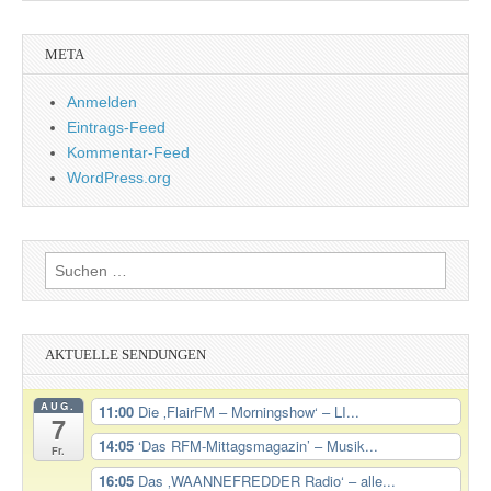
META
Anmelden
Eintrags-Feed
Kommentar-Feed
WordPress.org
Suchen
nach:
AKTUELLE SENDUNGEN
AUG.
11:00
Die ‚FlairFM – Morningshow‘ – LI...
7
14:05
‘Das RFM-Mittagsmagazin’ – Musik...
Fr.
16:05
Das ‚WAANNEFREDDER Radio‘ – alle...