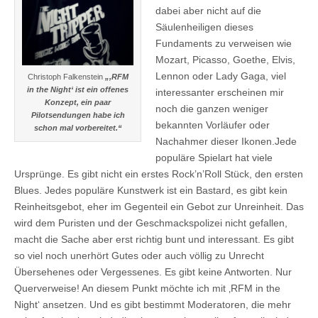
dabei aber nicht auf die
Säulenheiligen dieses
Fundaments zu verweisen wie
Mozart, Picasso, Goethe, Elvis,
Lennon oder Lady Gaga, viel
Christoph Falkenstein
„‚RFM
in the Night‘ ist ein offenes
interessanter erscheinen mir
Konzept, ein paar
noch die ganzen weniger
Pilotsendungen habe ich
bekannten Vorläufer oder
schon mal vorbereitet.“
Nachahmer dieser Ikonen.Jede
populäre Spielart hat viele
Ursprünge. Es gibt nicht ein erstes Rock’n’Roll Stück, den ersten
Blues. Jedes populäre Kunstwerk ist ein Bastard, es gibt kein
Reinheitsgebot, eher im Gegenteil ein Gebot zur Unreinheit. Das
wird dem Puristen und der Geschmackspolizei nicht gefallen,
macht die Sache aber erst richtig bunt und interessant. Es gibt
so viel noch unerhört Gutes oder auch völlig zu Unrecht
Übersehenes oder Vergessenes. Es gibt keine Antworten. Nur
Querverweise! An diesem Punkt möchte ich mit ‚RFM in the
Night‘ ansetzen. Und es gibt bestimmt Moderatoren, die mehr