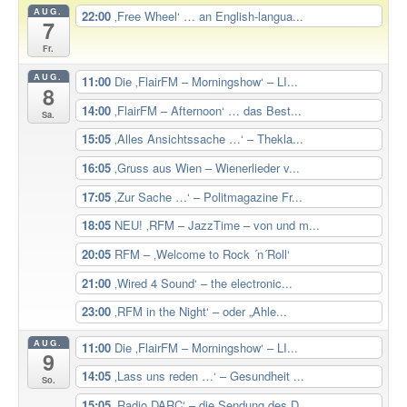
AUG.
22:00
‚Free Wheel‘ … an English-langua...
7
Fr.
AUG.
11:00
Die ‚FlairFM – Morningshow‘ – LI...
8
14:00
‚FlairFM – Afternoon‘ … das Best...
Sa.
15:05
‚Alles Ansichtssache …‘ – Thekla...
16:05
‚Gruss aus Wien – Wienerlieder v...
17:05
‚Zur Sache …‘ – Politmagazine Fr...
18:05
NEU! ‚RFM – JazzTime – von und m...
20:05
RFM – ‚Welcome to Rock ´n´Roll‘
21:00
‚Wired 4 Sound‘ – the electronic...
23:00
‚RFM in the Night‘ – oder „Ahle...
AUG.
11:00
Die ‚FlairFM – Morningshow‘ – LI...
9
14:05
‚Lass uns reden …‘ – Gesundheit ...
So.
15:05
‚Radio DARC‘ – die Sendung des D...