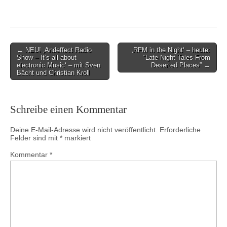
Post
← NEU! ‚Andeffect Radio
‚RFM in the Night‘ – heute:
Show – It’s all about
“Late Night Tales From
navigation
electronic Music‘ – mit Sven
Deserted Places” →
Bächt und Christian Kroll
Schreibe einen Kommentar
Deine E-Mail-Adresse wird nicht veröffentlicht.
Erforderliche
Felder sind mit
*
markiert
Kommentar
*