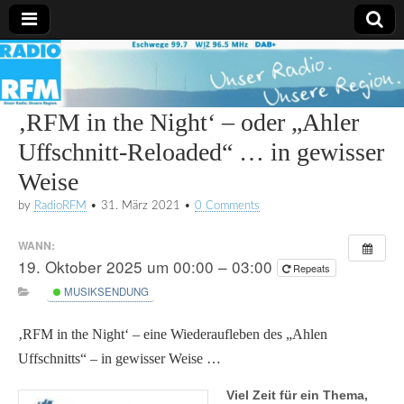
Radio
RFM
‚RFM in the Night‘ – oder „Ahler
Uffschnitt-Reloaded“ … in gewisser
Weise
by
RadioRFM
•
31. März 2021
•
0 Comments
WANN:
19. Oktober 2025 um 00:00 – 03:00
Repeats
MUSIKSENDUNG
‚RFM in the Night‘ – eine Wiederaufleben des „Ahlen
Uffschnitts“ – in gewisser Weise …
Viel Zeit für ein Thema,