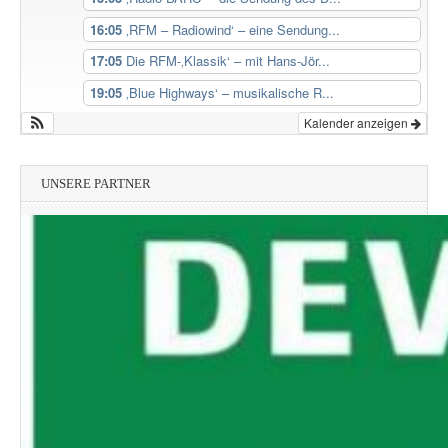
16:05
‚RFM – Radiowind‘ – eine Sendung...
17:05
Die RFM-‚Klassik‘ – mit Hans-Jör...
19:05
‚Blue Highways‘ – musikalische R...
Kalender anzeigen
UNSERE PARTNER