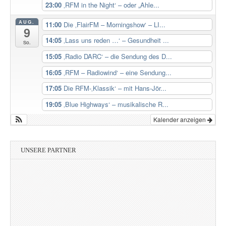
23:00
‚RFM in the Night‘ – oder „Ahle...
AUG.
11:00
Die ‚FlairFM – Morningshow‘ – LI...
9
14:05
‚Lass uns reden …‘ – Gesundheit ...
So.
15:05
‚Radio DARC‘ – die Sendung des D...
16:05
‚RFM – Radiowind‘ – eine Sendung...
17:05
Die RFM-‚Klassik‘ – mit Hans-Jör...
19:05
‚Blue Highways‘ – musikalische R...
Kalender anzeigen
UNSERE PARTNER