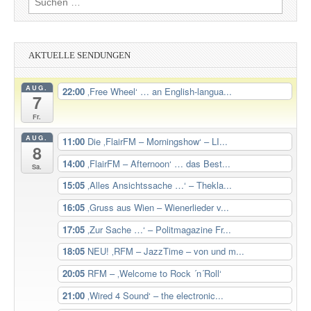
nach:
AKTUELLE SENDUNGEN
AUG.
22:00
‚Free Wheel‘ … an English-langua...
7
Fr.
AUG.
11:00
Die ‚FlairFM – Morningshow‘ – LI...
8
14:00
‚FlairFM – Afternoon‘ … das Best...
Sa.
15:05
‚Alles Ansichtssache …‘ – Thekla...
16:05
‚Gruss aus Wien – Wienerlieder v...
17:05
‚Zur Sache …‘ – Politmagazine Fr...
18:05
NEU! ‚RFM – JazzTime – von und m...
20:05
RFM – ‚Welcome to Rock ´n´Roll‘
21:00
‚Wired 4 Sound‘ – the electronic...