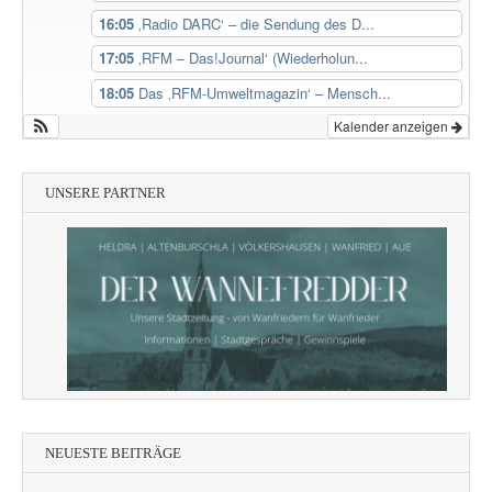
16:05
‚Radio DARC‘ – die Sendung des D...
17:05
‚RFM – Das!Journal‘ (Wiederholun...
18:05
Das ‚RFM-Umweltmagazin‘ – Mensch...
Kalender anzeigen
UNSERE PARTNER
NEUESTE BEITRÄGE