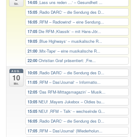
14:05
‚Lass uns reden …‘ – Gesundheit ...
So.
15:05
‚Radio DARC‘ – die Sendung des D...
16:05
‚RFM – Radiowind‘ – eine Sendung...
17:05
Die RFM-‚Klassik‘ – mit Hans-Jör...
19:05
‚Blue Highways‘ – musikalische R...
21:00
‚Mix-Tape‘ – eine musikalische R...
22:00
Christian Graf präsentiert: ‚Fre...
AUG.
10:05
‚Radio DARC‘ – die Sendung des D...
10
11:05
‚RFM – Das!Journal‘ – Informatio...
Mo.
12:05
‘Das RFM-Mittagsmagazin’ – Musik...
13:05
NEU! ‚Mayers Jukebox – Oldies bu...
15:05
NEU! ‚RFM – Talk‘ – wechselnde G...
16:05
‚Radio DARC‘ – die Sendung des D...
17:05
‚RFM – Das!Journal‘ (Wiederholun...