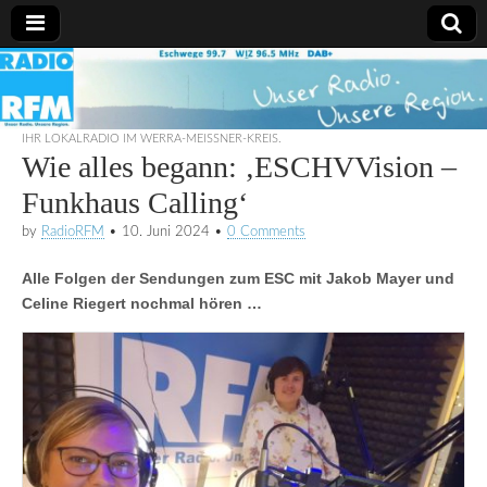
Radio
RFM
IHR LOKALRADIO IM WERRA-MEISSNER-KREIS.
Wie alles begann: ‚ESCHVVision –
Funkhaus Calling‘
by
RadioRFM
•
10. Juni 2024
•
0 Comments
Alle Folgen der Sendungen zum ESC mit Jakob Mayer und
Celine Riegert nochmal hören …