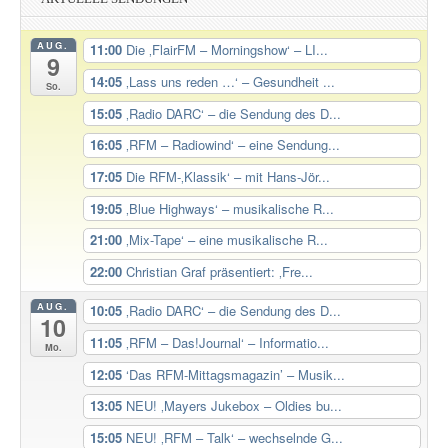
AUG.
11:00
Die ‚FlairFM – Morningshow‘ – LI...
9
14:05
‚Lass uns reden …‘ – Gesundheit ...
So.
15:05
‚Radio DARC‘ – die Sendung des D...
16:05
‚RFM – Radiowind‘ – eine Sendung...
17:05
Die RFM-‚Klassik‘ – mit Hans-Jör...
19:05
‚Blue Highways‘ – musikalische R...
21:00
‚Mix-Tape‘ – eine musikalische R...
22:00
Christian Graf präsentiert: ‚Fre...
AUG.
10:05
‚Radio DARC‘ – die Sendung des D...
10
11:05
‚RFM – Das!Journal‘ – Informatio...
Mo.
12:05
‘Das RFM-Mittagsmagazin’ – Musik...
13:05
NEU! ‚Mayers Jukebox – Oldies bu...
15:05
NEU! ‚RFM – Talk‘ – wechselnde G...