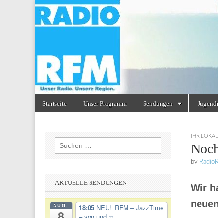
Radio
RFM
Skip
Main
Startseite
Unser Programm
Sendungen
Jugend
to
menu
content
IHR LOKAL
Suchen
Noch
nach:
by
Radio
AKTUELLE SENDUNGEN
Wir h
neuen
AUG.
18:05
NEU! ‚RFM – JazzTime
8
– von und m...