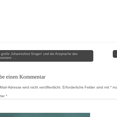
 große Johannisfest-Singen‘ und die Ansprache des
meisters …
on
ibe einen Kommentar
ail-Adresse wird nicht veröffentlicht.
Erforderliche Felder sind mit
*
mar
tar
*