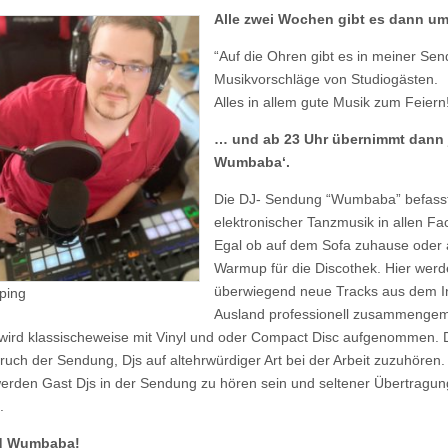
Alle zwei Wochen gibt es dann um
“Auf die Ohren gibt es in meiner Se
Musikvorschläge von Studiogästen.
Alles in allem gute Musik zum Feiern
… und ab 23 Uhr übernimmt dann 
Wumbaba‘.
Die DJ- Sendung “Wumbaba” befasst 
elektronischer Tanzmusik in allen Fa
Egal ob auf dem Sofa zuhause oder 
Warmup für die Discothek. Hier wer
überwiegend neue Tracks aus dem I
ping
Ausland professionell zusammengem
wird klassischeweise mit Vinyl und oder Compact Disc aufgenommen. D
ruch der Sendung, Djs auf altehrwürdiger Art bei der Arbeit zuzuhören.
erden Gast Djs in der Sendung zu hören sein und seltener Übertragu
.
d Wumbaba!