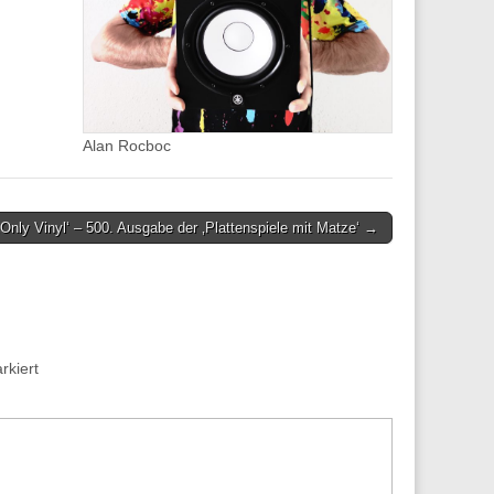
Alan Rocboc
‚Only Vinyl‘ – 500. Ausgabe der ‚Plattenspiele mit Matze‘ →
kiert