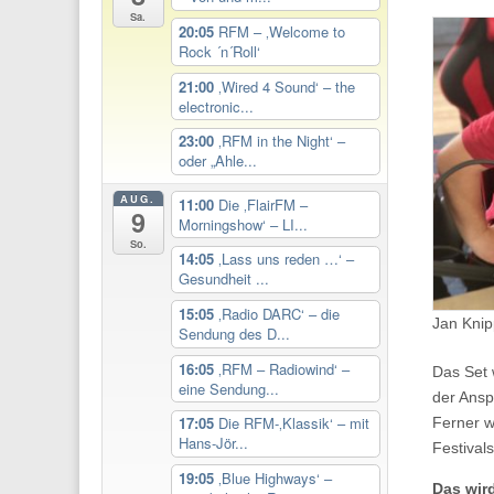
Sa.
20:05
RFM – ‚Welcome to
Rock ´n´Roll‘
21:00
‚Wired 4 Sound‘ – the
electronic...
23:00
‚RFM in the Night‘ –
oder „Ahle...
AUG.
11:00
Die ‚FlairFM –
9
Morningshow‘ – LI...
So.
14:05
‚Lass uns reden …‘ –
Gesundheit ...
15:05
‚Radio DARC‘ – die
Jan Knip
Sendung des D...
16:05
‚RFM – Radiowind‘ –
Das Set 
eine Sendung...
der Ansp
17:05
Die RFM-‚Klassik‘ – mit
Ferner w
Hans-Jör...
Festivals
19:05
‚Blue Highways‘ –
Das wir