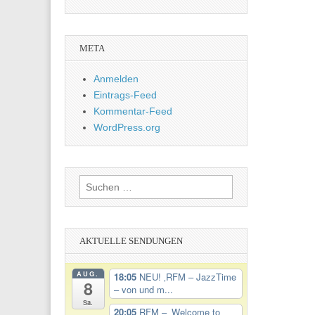
META
Anmelden
Eintrags-Feed
Kommentar-Feed
WordPress.org
Suchen
nach:
AKTUELLE SENDUNGEN
AUG.
18:05
NEU! ‚RFM – JazzTime
8
– von und m...
Sa.
20:05
RFM – ‚Welcome to