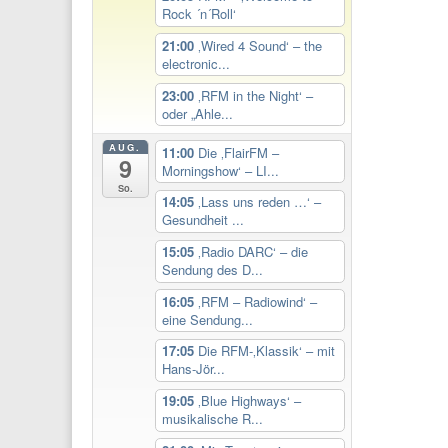
Rock ´n´Roll‘
21:00
‚Wired 4 Sound‘ – the
electronic...
23:00
‚RFM in the Night‘ –
oder „Ahle...
AUG.
11:00
Die ‚FlairFM –
9
Morningshow‘ – LI...
So.
14:05
‚Lass uns reden …‘ –
Gesundheit ...
15:05
‚Radio DARC‘ – die
Sendung des D...
16:05
‚RFM – Radiowind‘ –
eine Sendung...
17:05
Die RFM-‚Klassik‘ – mit
Hans-Jör...
19:05
‚Blue Highways‘ –
musikalische R...