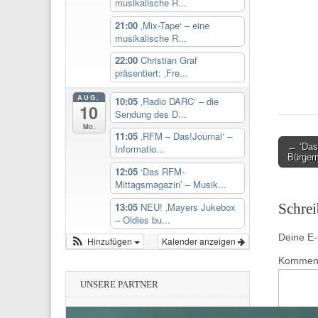
musikalische R...
21:00
‚Mix-Tape‘ – eine
musikalische R...
22:00
Christian Graf
präsentiert: ‚Fre...
AUG.
10:05
‚Radio DARC‘ – die
10
Sendung des D...
Mo.
11:05
‚RFM – Das!Journal‘ –
Post
← ‘Das
Informatio...
Bürger
navigati
12:05
‘Das RFM-
Mittagsmagazin’ – Musik...
13:05
NEU! ‚Mayers Jukebox
Schre
– Oldies bu...
Deine E-M
Hinzufügen
Kalender anzeigen
Kommen
UNSERE PARTNER