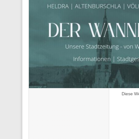
Name
*
E-Mail-
Website
Diese We