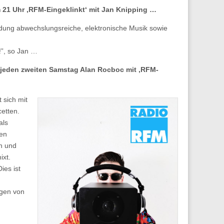
 21 Uhr ‚RFM-Eingeklinkt‘ mit Jan Knipping …
ndung abwechslungsreiche, elektronische Musik sowie
!”, so Jan …
jeden zweiten Samstag Alan Rocboc mit ‚RFM-
sich mit
cetten.
als
den
n und
ixt.
ies ist
ngen von