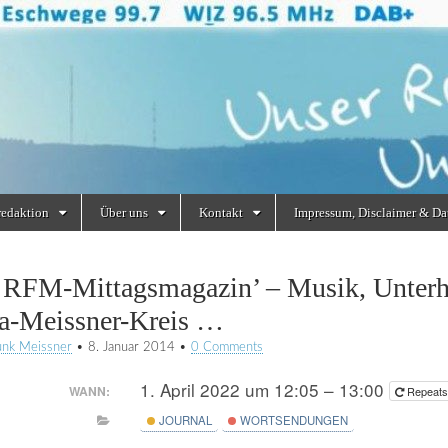
redaktion
Über uns
Kontakt
Impressum, Disclaimer & Da
 RFM-Mittagsmagazin’ – Musik, Unterh
a-Meissner-Kreis …
unk Meissner
•
8. Januar 2014
•
0 Comments
1. April 2022 um 12:05 – 13:00
WANN:
Repeat
JOURNAL
WORTSENDUNGEN