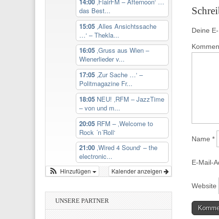
14:00
‚FlairFM – Afternoon‘ …
Schre
das Best...
15:05
‚Alles Ansichtssache
Deine E-M
…‘ – Thekla...
Kommen
16:05
‚Gruss aus Wien –
Wienerlieder v...
17:05
‚Zur Sache …‘ –
Politmagazine Fr...
18:05
NEU! ‚RFM – JazzTime
– von und m...
20:05
RFM – ‚Welcome to
Rock ´n´Roll‘
Name
*
21:00
‚Wired 4 Sound‘ – the
electronic...
E-Mail-
Hinzufügen
Kalender anzeigen
Website
UNSERE PARTNER