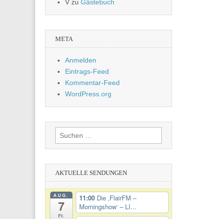
V
zu
Gästebuch
META
Anmelden
Eintrags-Feed
Kommentar-Feed
WordPress.org
Suchen
nach:
AKTUELLE SENDUNGEN
AUG.
11:00
Die ‚FlairFM –
7
Morningshow‘ – LI...
Fr.