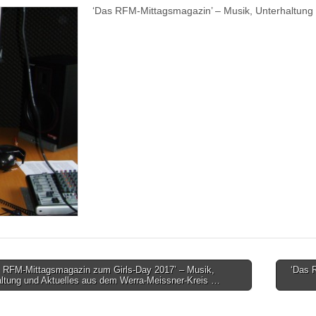
‘Das RFM-Mittagsmagazin’ – Musik, Unterhaltung
 RFM-Mittagsmagazin zum Girls-Day 2017’ – Musik,
‘Das 
altung und Aktuelles aus dem Werra-Meissner-Kreis …
on