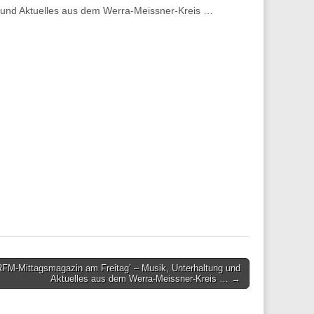
 und Aktuelles aus dem Werra-Meissner-Kreis …
RFM-Mittagsmagazin am Freitag’ – Musik, Unterhaltung und
Aktuelles aus dem Werra-Meissner-Kreis … →