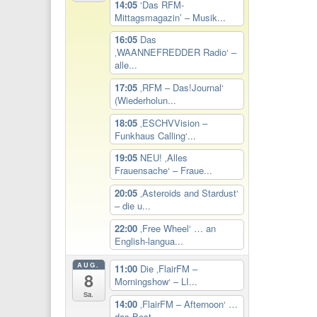
14:05
‘Das RFM-
Mittagsmagazin’ – Musik...
16:05
Das
‚WAANNEFREDDER Radio‘ –
alle...
17:05
‚RFM – Das!Journal‘
(Wiederholun...
18:05
‚ESCHVVision –
Funkhaus Calling‘...
19:05
NEU! ‚Alles
Frauensache‘ – Fraue...
20:05
‚Asteroids and Stardust‘
– die u...
22:00
‚Free Wheel‘ … an
English-langua...
AUG.
11:00
Die ‚FlairFM –
8
Morningshow‘ – LI...
Sa.
14:00
‚FlairFM – Afternoon‘ …
das Best...