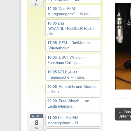
Fr.
14:05
‘Das RFM-
Mittagsmagazin’ – Musik...
16:05
Das
‚WAANNEFREDDER Radio‘ –
alle...
17:05
‚RFM – Das!Journal‘
(Wiederholun...
18:05
‚ESCHVVision –
Funkhaus Calling‘...
19:05
NEU! ‚Alles
Frauensache‘ – Fraue...
20:05
‚Asteroids and Stardust‘
– die u...
22:00
‚Free Wheel‘ … an
English-langua...
Post
← ‘Das
AUG.
Unterh
11:00
Die ‚FlairFM –
navigati
8
Morningshow‘ – LI...
Sa.