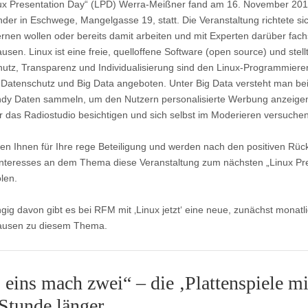
ux Presentation Day“ (LPD) Werra-Meißner fand am 16. November 20
der in Eschwege, Mangelgasse 19, statt. Die Veranstaltung richtete sic
rnen wollen oder bereits damit arbeiten und mit Experten darüber fach
sen. Linux ist eine freie, quelloffene Software (open source) und stellt
utz, Transparenz und Individualisierung sind den Linux-Programmierer
atenschutz und Big Data angeboten. Unter Big Data versteht man beis
y Daten sammeln, um den Nutzern personalisierte Werbung anzeigen z
 das Radiostudio besichtigen und sich selbst im Moderieren versuchen
en Ihnen für Ihre rege Beteiligung und werden nach den positiven R
nteresses an dem Thema diese Veranstaltung zum nächsten „Linux Pre
len.
ig davon gibt es bei RFM mit ‚Linux jetzt‘ eine neue, zunächst monat
ausen zu diesem Thema.
 eins mach zwei“ – die ‚Plattenspiele m
 Stunde länger