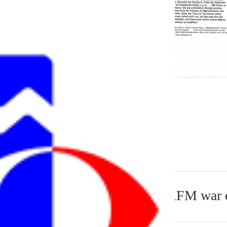
kosten 9,50 € ggf. zzgl. Versand.
ormationen unter
rvice@radiorfm.de
„Linux Presentation Day“ bei RFM war e
unk Meissner
•
11. November 2019
•
0 Comments