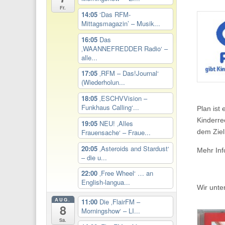
Fr.
14:05
‘Das RFM-
Mittagsmagazin’ – Musik...
16:05
Das
‚WAANNEFREDDER Radio‘ –
alle...
17:05
‚RFM – Das!Journal‘
(Wiederholun...
18:05
‚ESCHVVision –
Funkhaus Calling‘...
Plan ist 
Kinderre
19:05
NEU! ‚Alles
Frauensache‘ – Fraue...
dem Ziel
20:05
‚Asteroids and Stardust‘
Mehr Inf
– die u...
22:00
‚Free Wheel‘ … an
English-langua...
Wir unte
AUG.
11:00
Die ‚FlairFM –
8
Morningshow‘ – LI...
Sa.