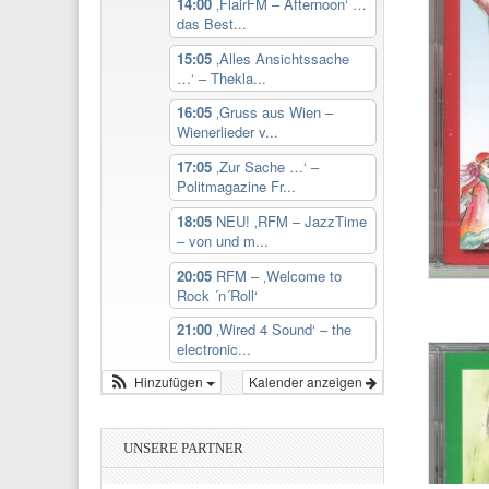
14:00
‚FlairFM – Afternoon‘ …
das Best...
15:05
‚Alles Ansichtssache
…‘ – Thekla...
16:05
‚Gruss aus Wien –
Wienerlieder v...
17:05
‚Zur Sache …‘ –
Politmagazine Fr...
18:05
NEU! ‚RFM – JazzTime
– von und m...
20:05
RFM – ‚Welcome to
Rock ´n´Roll‘
21:00
‚Wired 4 Sound‘ – the
electronic...
Hinzufügen
Kalender anzeigen
UNSERE PARTNER