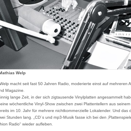
 Mathias Welp
Welp macht seit fast 50 Jahren Radio, moderierte einst auf mehrere
nd Magazine.
rsinnig lange Zeit, in der sich zigtausende Vinylplatten angesammelt h
 seine wöchentliche Vinyl-Show zwischen zwei Plattentellern aus seine
ereits im 10. Jahr für mehrere nichtkommerzielle Lokalender. Und das
zwei Stunden lang. „CD´s und mp3-Musik fasse ich bei den ‚Plattenspiele
hion Radio“ wieder aufleben.