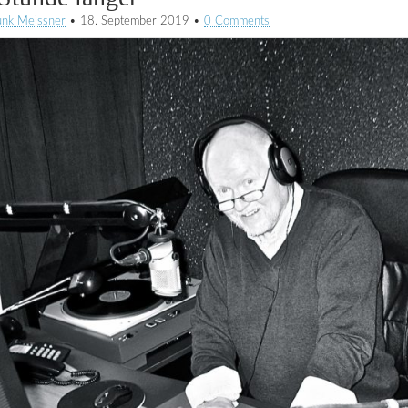
unk Meissner
•
18. September 2019
•
0 Comments