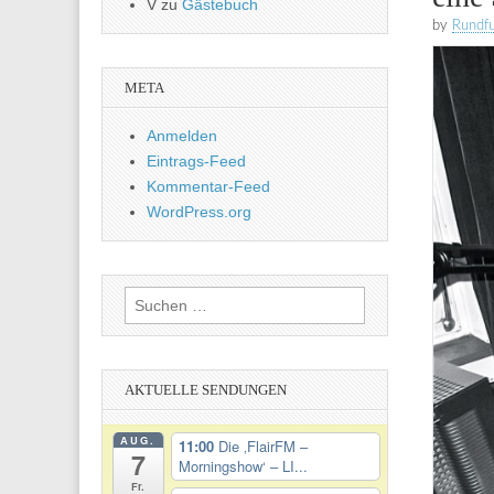
V
zu
Gästebuch
by
Rundf
META
Anmelden
Eintrags-Feed
Kommentar-Feed
WordPress.org
Suchen
nach:
AKTUELLE SENDUNGEN
AUG.
11:00
Die ‚FlairFM –
7
Morningshow‘ – LI...
Fr.