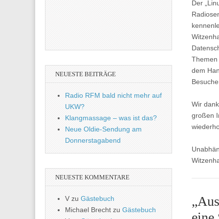
Der „Lin
Radiosen
kennenle
Witzenhau
Datensch
Themen D
dem Hand
NEUESTE BEITRÄGE
Besucher
Radio RFM bald nicht mehr auf
Wir dank
UKW?
großen I
Klangmassage – was ist das?
wiederho
Neue Oldie-Sendung am
Donnerstagabend
Unabhäng
Witzenh
NEUESTE KOMMENTARE
„Aus
V
zu
Gästebuch
Michael Brecht
zu
Gästebuch
eine