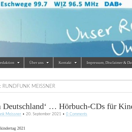
redaktion
Über uns
Kontakt
Impressum, Disclaimer & Da
:
RUNDFUNK MEISSNER
n Deutschland‘ … Hörbuch-CDs für Kin
unk Meissner
•
20. September 2021
•
0 Comments
kindertag 2021