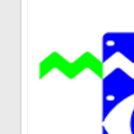
Die CDs 
Mehr Inf
hoerese
Der 
by
Rundf