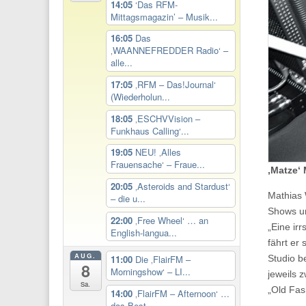
14:05
‘Das RFM-
Mittagsmagazin’ – Musik...
16:05
Das
‚WAANNEFREDDER Radio‘ –
alle...
17:05
‚RFM – Das!Journal‘
(Wiederholun...
18:05
‚ESCHVVision –
Funkhaus Calling‘...
19:05
NEU! ‚Alles
Frauensache‘ – Fraue...
‚Matze‘
20:05
‚Asteroids and Stardust‘
Mathias 
– die u...
Shows u
22:00
‚Free Wheel‘ … an
„Eine ir
English-langua...
fährt er
AUG.
11:00
Die ‚FlairFM –
Studio b
8
Morningshow‘ – LI...
jeweils 
Sa.
„Old Fas
14:00
‚FlairFM – Afternoon‘ …
das Best...