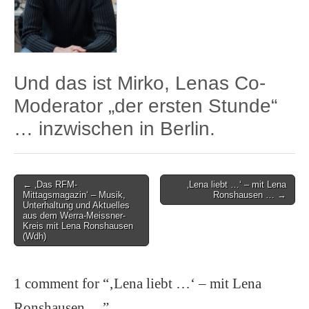
Und das ist Mirko, Lenas Co-
Moderator „der ersten Stunde“
… inzwischen in Berlin.
Post
← ‚Das RFM-
‚Lena liebt …‘ – mit Lena
Mittagsmagazin‘ – Musik,
Ronshausen … →
navigation
Unterhaltung und Aktuelles
aus dem Werra-Meissner-
Kreis mit Lena Ronshausen
(Wdh)
1 comment for “
‚Lena liebt …‘ – mit Lena
Ronshausen …
”