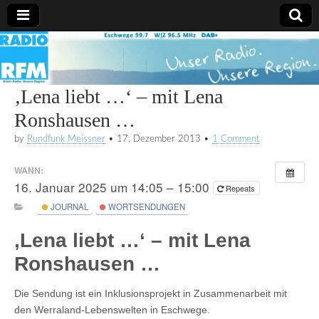
Radio
RFM
‚Lena liebt …‘ – mit Lena
Ronshausen …
by
Rundfunk Meissner
•
17. Dezember 2013
•
1 Comment
WANN:
16. Januar 2025 um 14:05 – 15:00
Repeats
JOURNAL
WORTSENDUNGEN
‚Lena liebt …‘ – mit Lena
Ronshausen …
Die Sendung ist ein Inklusionsprojekt in Zusammenarbeit mit
den Werraland-Lebenswelten in Eschwege.