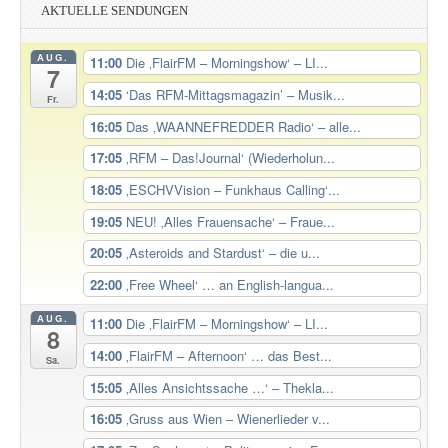
AKTUELLE SENDUNGEN
AUG.
11:00
Die ‚FlairFM – Morningshow‘ – LI...
7
14:05
‘Das RFM-Mittagsmagazin’ – Musik...
Fr.
16:05
Das ‚WAANNEFREDDER Radio‘ – alle...
17:05
‚RFM – Das!Journal‘ (Wiederholun...
18:05
‚ESCHVVision – Funkhaus Calling‘...
19:05
NEU! ‚Alles Frauensache‘ – Fraue...
20:05
‚Asteroids and Stardust‘ – die u...
22:00
‚Free Wheel‘ … an English-langua...
AUG.
11:00
Die ‚FlairFM – Morningshow‘ – LI...
8
14:00
‚FlairFM – Afternoon‘ … das Best...
Sa.
15:05
‚Alles Ansichtssache …‘ – Thekla...
16:05
‚Gruss aus Wien – Wienerlieder v...