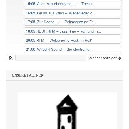
15:05
‚Alles Ansichtssache …‘ – Thekla...
16:05
‚Gruss aus Wien – Wienerlieder v...
17:05
‚Zur Sache …‘ – Politmagazine Fr...
18:05
NEU! ‚RFM – JazzTime – von und m...
20:05
RFM – ‚Welcome to Rock ´n´Roll‘
21:00
‚Wired 4 Sound‘ – the electronic...
Kalender anzeigen
UNSERE PARTNER