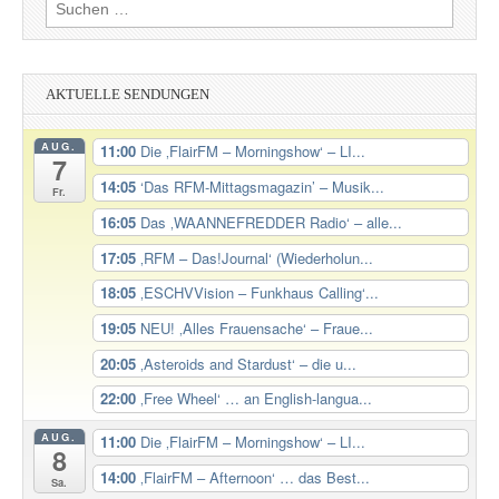
Suchen
nach:
AKTUELLE SENDUNGEN
AUG.
11:00
Die ‚FlairFM – Morningshow‘ – LI...
7
14:05
‘Das RFM-Mittagsmagazin’ – Musik...
Fr.
16:05
Das ‚WAANNEFREDDER Radio‘ – alle...
17:05
‚RFM – Das!Journal‘ (Wiederholun...
18:05
‚ESCHVVision – Funkhaus Calling‘...
19:05
NEU! ‚Alles Frauensache‘ – Fraue...
20:05
‚Asteroids and Stardust‘ – die u...
22:00
‚Free Wheel‘ … an English-langua...
AUG.
11:00
Die ‚FlairFM – Morningshow‘ – LI...
8
14:00
‚FlairFM – Afternoon‘ … das Best...
Sa.