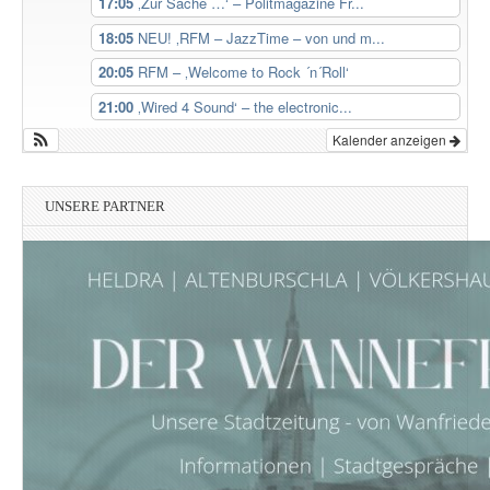
17:05
‚Zur Sache …‘ – Politmagazine Fr...
18:05
NEU! ‚RFM – JazzTime – von und m...
20:05
RFM – ‚Welcome to Rock ´n´Roll‘
21:00
‚Wired 4 Sound‘ – the electronic...
Kalender anzeigen
UNSERE PARTNER