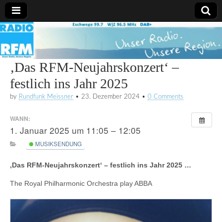
Radio
RFM
‚Das RFM-Neujahrskonzert‘ –
festlich ins Jahr 2025
by
Rundfunk Meissner
•
23. Dezember 2024
•
0 Comments
WANN:
1. Januar 2025 um 11:05 – 12:05
MUSIKSENDUNG
‚Das RFM-Neujahrskonzert‘ – festlich ins Jahr 2025 …
The
Royal Philharmonic Orchestra
play ABBA