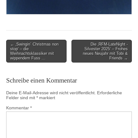
Post
← ‚Swingin´ Christmas non
Die ‚RFM-LateNight -
stop‘ – die
Silvester 2025‘ – Frohes
navigation
Weihnachtsklassiker mit
neues Neujahr mit Tobi &
wippendem Fuss …
Friends →
Schreibe einen Kommentar
Deine E-Mail-Adresse wird nicht veröffentlicht.
Erforderliche
Felder sind mit
*
markiert
Kommentar
*