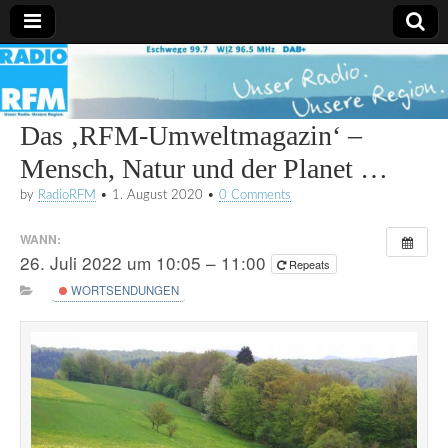
Radio
RFM
Das ‚RFM-Umweltmagazin‘ –
Mensch, Natur und der Planet …
by
RadioRFM
•
1. August 2020
•
0 Comments
WANN:
26. Juli 2022 um 10:05 – 11:00
Repeats
WORTSENDUNGEN