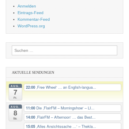
Anmelden
Eintrags-Feed
Kommentar-Feed
WordPress.org
Suchen
nach:
AKTUELLE SENDUNGEN
AUG.
22:00
‚Free Wheel‘ … an English-langua...
7
Fr.
AUG.
11:00
Die ‚FlairFM – Morningshow‘ – LI...
8
14:00
‚FlairFM – Afternoon‘ … das Best...
Sa.
15:05
‚Alles Ansichtssache …‘ – Thekla...