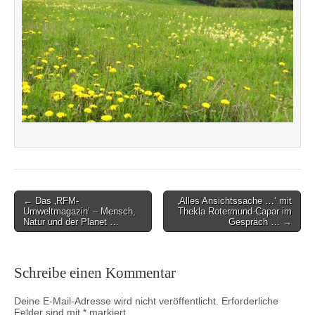
Post
← Das ‚RFM-
‚Alles Ansichtssache …‘ mit
Umweltmagazin‘ – Mensch,
Thekla Rotermund-Capar im
navigation
Natur und der Planet …
Gespräch … →
Schreibe einen Kommentar
Deine E-Mail-Adresse wird nicht veröffentlicht.
Erforderliche
Felder sind mit
*
markiert