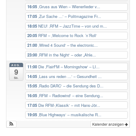
16:05
‚Gruss aus Wien – Wienerlieder v...
17:05
‚Zur Sache …‘ – Politmagazine Fr...
18:05
NEU! ‚RFM – JazzTime – von und m...
20:05
RFM – ‚Welcome to Rock ´n´Roll‘
21:00
‚Wired 4 Sound‘ – the electronic...
23:00
‚RFM in the Night‘ – oder „Ahle...
AUG.
11:00
Die ‚FlairFM – Morningshow‘ – LI...
9
14:05
‚Lass uns reden …‘ – Gesundheit ...
So.
15:05
‚Radio DARC‘ – die Sendung des D...
16:05
‚RFM – Radiowind‘ – eine Sendung...
17:05
Die RFM-‚Klassik‘ – mit Hans-Jör...
19:05
‚Blue Highways‘ – musikalische R...
Kalender anzeigen