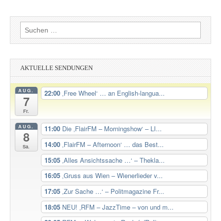
Suchen
nach:
AKTUELLE SENDUNGEN
AUG.
22:00
‚Free Wheel‘ … an English-langua...
7
Fr.
AUG.
11:00
Die ‚FlairFM – Morningshow‘ – LI...
8
14:00
‚FlairFM – Afternoon‘ … das Best...
Sa.
15:05
‚Alles Ansichtssache …‘ – Thekla...
16:05
‚Gruss aus Wien – Wienerlieder v...
17:05
‚Zur Sache …‘ – Politmagazine Fr...
18:05
NEU! ‚RFM – JazzTime – von und m...