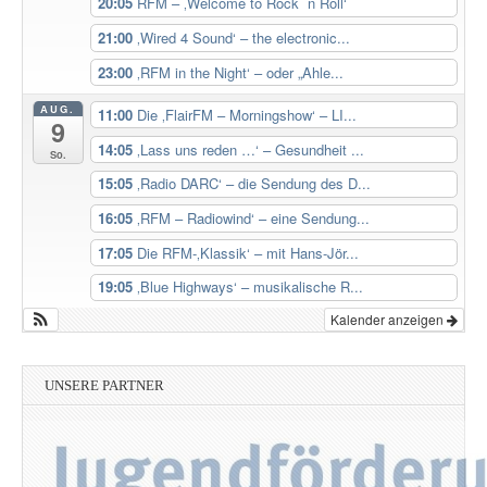
20:05
RFM – ‚Welcome to Rock ´n´Roll‘
21:00
‚Wired 4 Sound‘ – the electronic...
23:00
‚RFM in the Night‘ – oder „Ahle...
AUG.
11:00
Die ‚FlairFM – Morningshow‘ – LI...
9
14:05
‚Lass uns reden …‘ – Gesundheit ...
So.
15:05
‚Radio DARC‘ – die Sendung des D...
16:05
‚RFM – Radiowind‘ – eine Sendung...
17:05
Die RFM-‚Klassik‘ – mit Hans-Jör...
19:05
‚Blue Highways‘ – musikalische R...
Kalender anzeigen
UNSERE PARTNER