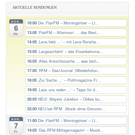
AKTUELLE SENDUNGEN
AUG.
10:00
Die ‚FlairFM – Morningshow‘ – LI...
6
13:00
‚FlairFM – Afternoon‘ … das Best...
Do.
14:05
‚Lena liebt …‘ – mit Lena Ronsha...
15:05
‚Langsamfahrt‘ – das Eisenbahnma...
16:05
‚Alles Ansichtssache … was bish...
17:05
‚RFM – Das!Journal‘ (Wiederholun...
18:05
‚Zur Sache …‘ – Politmagazine Fr...
19:05
‚Lass uns reden …‘ – Tipps für d...
20:05
NEU! ‚Mayers Jukebox – Oldies bu...
22:00
NEU bei RFM: ‚Musik ohne Grenzen...
AUG.
11:00
Die ‚FlairFM – Morningshow‘ – LI...
7
14:05
‘Das RFM-Mittagsmagazin’ – Musik...
Fr.