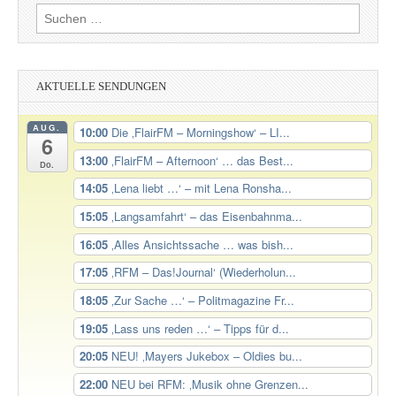
Suchen
nach:
AKTUELLE SENDUNGEN
AUG.
10:00
Die ‚FlairFM – Morningshow‘ – LI...
6
13:00
‚FlairFM – Afternoon‘ … das Best...
Do.
14:05
‚Lena liebt …‘ – mit Lena Ronsha...
15:05
‚Langsamfahrt‘ – das Eisenbahnma...
16:05
‚Alles Ansichtssache … was bish...
17:05
‚RFM – Das!Journal‘ (Wiederholun...
18:05
‚Zur Sache …‘ – Politmagazine Fr...
19:05
‚Lass uns reden …‘ – Tipps für d...
20:05
NEU! ‚Mayers Jukebox – Oldies bu...
22:00
NEU bei RFM: ‚Musik ohne Grenzen...