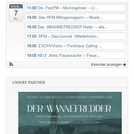
AUG.
11:00
Die ‚FlairFM – Morningshow‘ – LI...
7
14:05
‘Das RFM-Mittagsmagazin’ – Musik...
Fr.
16:05
Das ‚WAANNEFREDDER Radio‘ – alle...
17:05
‚RFM – Das!Journal‘ (Wiederholun...
18:05
‚ESCHVVision – Funkhaus Calling‘...
19:05
NEU! ‚Alles Frauensache‘ – Fraue...
Kalender anzeigen
UNSERE PARTNER