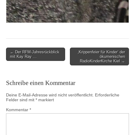
Post
← Der RFM-Jahresrückblick
‚Krippenfeier für Kinder‘ der
mit Kay Ray …
ökumenischen
navigation
RadioKinderKirche Kiel →
Schreibe einen Kommentar
Deine E-Mail-Adresse wird nicht veröffentlicht.
Erforderliche
Felder sind mit
*
markiert
Kommentar
*