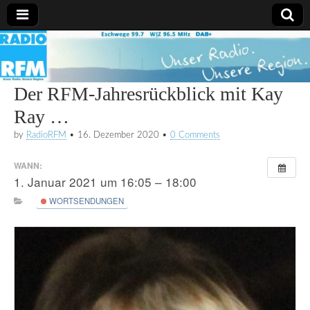
Radio
RFM
Der RFM-Jahresrückblick mit Kay
Ray …
by
RadioRFM
•
16. Dezember 2020
•
0 Comments
WANN:
1. Januar 2021 um 16:05 – 18:00
WORTSENDUNGEN