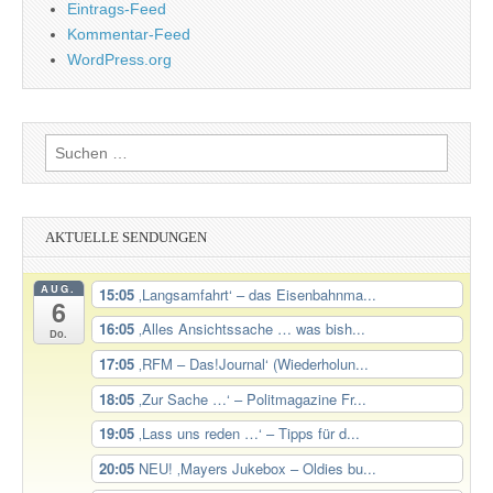
Eintrags-Feed
Kommentar-Feed
WordPress.org
Suchen
nach:
AKTUELLE SENDUNGEN
AUG.
15:05
‚Langsamfahrt‘ – das Eisenbahnma...
6
16:05
‚Alles Ansichtssache … was bish...
Do.
17:05
‚RFM – Das!Journal‘ (Wiederholun...
18:05
‚Zur Sache …‘ – Politmagazine Fr...
19:05
‚Lass uns reden …‘ – Tipps für d...
20:05
NEU! ‚Mayers Jukebox – Oldies bu...