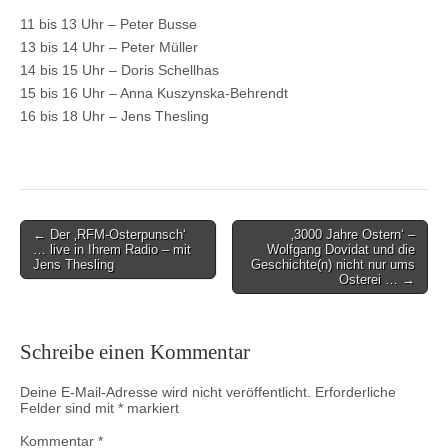
11 bis 13 Uhr – Peter Busse
13 bis 14 Uhr – Peter Müller
14 bis 15 Uhr – Doris Schellhas
15 bis 16 Uhr – Anna Kuszynska-Behrendt
16 bis 18 Uhr – Jens Thesling
Post
← Der ‚RFM-Osterpunsch‘
‚3000 Jahre Ostern‘ –
… live in Ihrem Radio – mit
Wolfgang Dovidat und die
navigation
Jens Thesling
Geschichte(n) nicht nur ums
Osterei … →
Schreibe einen Kommentar
Deine E-Mail-Adresse wird nicht veröffentlicht.
Erforderliche
Felder sind mit
*
markiert
Kommentar
*