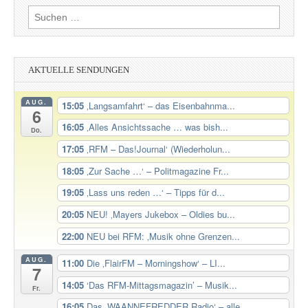
Suchen
nach:
AKTUELLE SENDUNGEN
AUG.
15:05
‚Langsamfahrt‘ – das Eisenbahnma...
6
16:05
‚Alles Ansichtssache … was bish...
Do.
17:05
‚RFM – Das!Journal‘ (Wiederholun...
18:05
‚Zur Sache …‘ – Politmagazine Fr...
19:05
‚Lass uns reden …‘ – Tipps für d...
20:05
NEU! ‚Mayers Jukebox – Oldies bu...
22:00
NEU bei RFM: ‚Musik ohne Grenzen...
AUG.
11:00
Die ‚FlairFM – Morningshow‘ – LI...
7
14:05
‘Das RFM-Mittagsmagazin’ – Musik...
Fr.
16:05
Das ‚WAANNEFREDDER Radio‘ – alle...