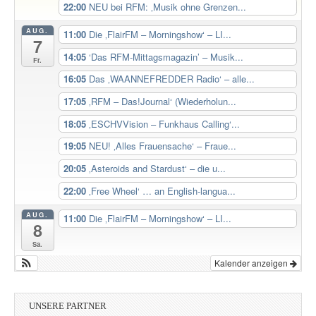
22:00
NEU bei RFM: ‚Musik ohne Grenzen...
AUG.
11:00
Die ‚FlairFM – Morningshow‘ – LI...
7
14:05
‘Das RFM-Mittagsmagazin’ – Musik...
Fr.
16:05
Das ‚WAANNEFREDDER Radio‘ – alle...
17:05
‚RFM – Das!Journal‘ (Wiederholun...
18:05
‚ESCHVVision – Funkhaus Calling‘...
19:05
NEU! ‚Alles Frauensache‘ – Fraue...
20:05
‚Asteroids and Stardust‘ – die u...
22:00
‚Free Wheel‘ … an English-langua...
AUG.
11:00
Die ‚FlairFM – Morningshow‘ – LI...
8
Sa.
Kalender anzeigen
UNSERE PARTNER