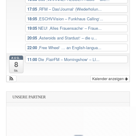
17:05
‚RFM – Das!Journal‘ (Wiederholun...
18:05
‚ESCHVVision – Funkhaus Calling‘...
19:05
NEU! ‚Alles Frauensache‘ – Fraue...
20:05
‚Asteroids and Stardust‘ – die u...
22:00
‚Free Wheel‘ … an English-langua...
AUG.
11:00
Die ‚FlairFM – Morningshow‘ – LI...
8
Sa.
Kalender anzeigen
UNSERE PARTNER