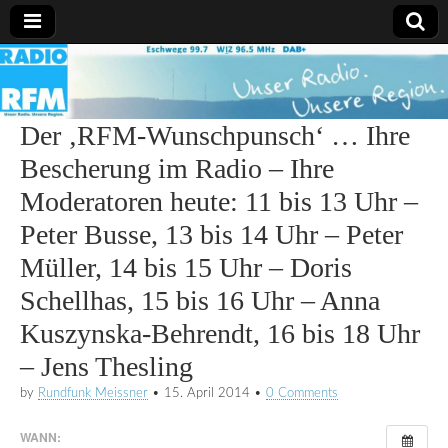
Radio
RFM
Der ‚RFM-Wunschpunsch‘ … Ihre
Bescherung im Radio – Ihre
Moderatoren heute: 11 bis 13 Uhr –
Peter Busse, 13 bis 14 Uhr – Peter
Müller, 14 bis 15 Uhr – Doris
Schellhas, 15 bis 16 Uhr – Anna
Kuszynska-Behrendt, 16 bis 18 Uhr
– Jens Thesling
by
Rundfunk Meissner
•
15. April 2014
•
0 Comments
WANN: