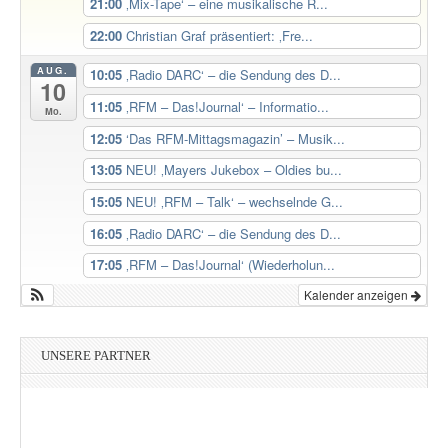
21:00
‚Mix-Tape‘ – eine musikalische R...
22:00
Christian Graf präsentiert: ‚Fre...
AUG.
10:05
‚Radio DARC‘ – die Sendung des D...
10
11:05
‚RFM – Das!Journal‘ – Informatio...
Mo.
12:05
‘Das RFM-Mittagsmagazin’ – Musik...
13:05
NEU! ‚Mayers Jukebox – Oldies bu...
15:05
NEU! ‚RFM – Talk‘ – wechselnde G...
16:05
‚Radio DARC‘ – die Sendung des D...
17:05
‚RFM – Das!Journal‘ (Wiederholun...
Kalender anzeigen
UNSERE PARTNER