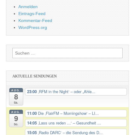
Anmelden
Eintrags-Feed
Kommentar-Feed
WordPress.org
Suchen
nach:
AKTUELLE SENDUNGEN
AUG.
23:00
‚RFM in the Night‘ – oder „Ahle...
8
Sa.
AUG.
11:00
Die ‚FlairFM – Morningshow‘ – LI...
9
14:05
‚Lass uns reden …‘ – Gesundheit ...
So.
15:05
‚Radio DARC‘ – die Sendung des D...