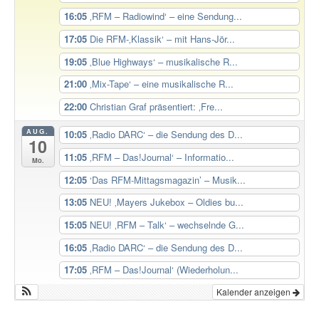
16:05
‚RFM – Radiowind‘ – eine Sendung...
17:05
Die RFM-‚Klassik‘ – mit Hans-Jör...
19:05
‚Blue Highways‘ – musikalische R...
21:00
‚Mix-Tape‘ – eine musikalische R...
22:00
Christian Graf präsentiert: ‚Fre...
AUG.
10:05
‚Radio DARC‘ – die Sendung des D...
10
11:05
‚RFM – Das!Journal‘ – Informatio...
Mo.
12:05
‘Das RFM-Mittagsmagazin’ – Musik...
13:05
NEU! ‚Mayers Jukebox – Oldies bu...
15:05
NEU! ‚RFM – Talk‘ – wechselnde G...
16:05
‚Radio DARC‘ – die Sendung des D...
17:05
‚RFM – Das!Journal‘ (Wiederholun...
Kalender anzeigen