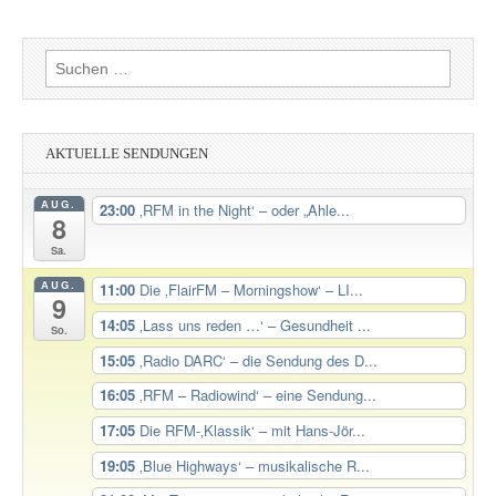
Suchen
nach:
AKTUELLE SENDUNGEN
AUG.
23:00
‚RFM in the Night‘ – oder „Ahle...
8
Sa.
AUG.
11:00
Die ‚FlairFM – Morningshow‘ – LI...
9
14:05
‚Lass uns reden …‘ – Gesundheit ...
So.
15:05
‚Radio DARC‘ – die Sendung des D...
16:05
‚RFM – Radiowind‘ – eine Sendung...
17:05
Die RFM-‚Klassik‘ – mit Hans-Jör...
19:05
‚Blue Highways‘ – musikalische R...