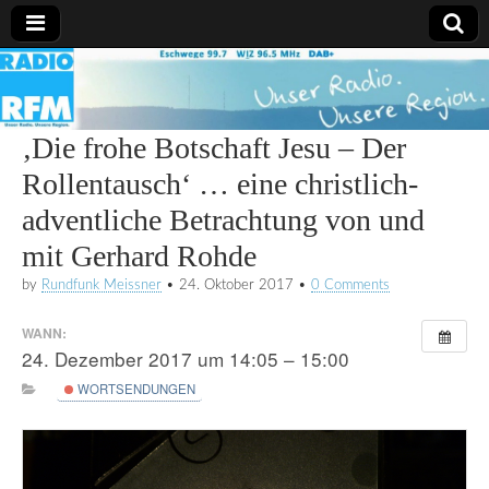
Radio
RFM
‚Die frohe Botschaft Jesu – Der
Rollentausch‘ … eine christlich-
adventliche Betrachtung von und
mit Gerhard Rohde
by
Rundfunk Meissner
•
24. Oktober 2017
•
0 Comments
WANN:
24. Dezember 2017 um 14:05 – 15:00
WORTSENDUNGEN