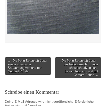
Post
← ‚Die frohe Botschaft Jesu‘
‚Die frohe Botschaft Jesu –
– eine christliche
Der Rollentausch‘ … eine
navigation
Betrachtung von und mit
christlich-adventliche
Gerhard Rohde
Betrachtung von und mit
Gerhard Rohde →
Schreibe einen Kommentar
Deine E-Mail-Adresse wird nicht veröffentlicht.
Erforderliche
Felder sind mit
*
markiert