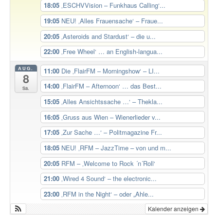
18:05
‚ESCHVVision – Funkhaus Calling‘...
19:05
NEU! ‚Alles Frauensache‘ – Fraue...
20:05
‚Asteroids and Stardust‘ – die u...
22:00
‚Free Wheel‘ … an English-langua...
AUG.
11:00
Die ‚FlairFM – Morningshow‘ – LI...
8
14:00
‚FlairFM – Afternoon‘ … das Best...
Sa.
15:05
‚Alles Ansichtssache …‘ – Thekla...
16:05
‚Gruss aus Wien – Wienerlieder v...
17:05
‚Zur Sache …‘ – Politmagazine Fr...
18:05
NEU! ‚RFM – JazzTime – von und m...
20:05
RFM – ‚Welcome to Rock ´n´Roll‘
21:00
‚Wired 4 Sound‘ – the electronic...
23:00
‚RFM in the Night‘ – oder „Ahle...
Kalender anzeigen