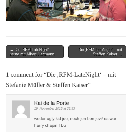
Post
← Die ‚RFM-LateNight‘ …
Die ‚RFM-LateNight‘ – mit
heute mit Albert Hartmann
Steffen Kaiser →
navigation
1 comment for “
Die ‚RFM-LateNight‘ – mit
Stefanie Müller & Steffen Kaiser
”
Kai de la Porte
19. November 2015 at 22:53
weder ugly kid joe, noch jon bon jovi! es war
harry chapin!! LG