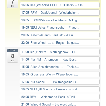
7
16:05
Das ‚WAANNEFREDDER Radio‘ – alle...
Fr.
17:05
‚RFM – Das!Journal‘ (Wiederholun...
18:05
‚ESCHVVision – Funkhaus Calling‘...
19:05
NEU! ‚Alles Frauensache‘ – Fraue...
20:05
‚Asteroids and Stardust‘ – die u...
22:00
‚Free Wheel‘ … an English-langua...
AUG.
11:00
Die ‚FlairFM – Morningshow‘ – LI...
8
14:00
‚FlairFM – Afternoon‘ … das Best...
Sa.
15:05
‚Alles Ansichtssache …‘ – Thekla...
16:05
‚Gruss aus Wien – Wienerlieder v...
17:05
‚Zur Sache …‘ – Politmagazine Fr...
18:05
NEU! ‚RFM – JazzTime – von und m...
20:05
RFM – ‚Welcome to Rock ´n´Roll‘
21:00
‚Wired 4 Sound‘ – the electronic...