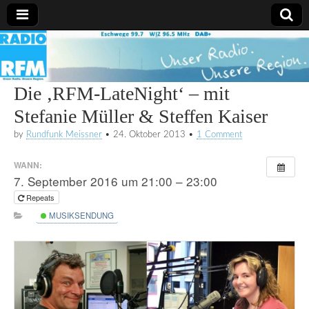
Radio
RFM
Die ‚RFM-LateNight‘ – mit
Stefanie Müller & Steffen Kaiser
by
Rundfunk Meissner
•
24. Oktober 2013
•
1 Comment
WANN:
7. September 2016 um 21:00 – 23:00
Repeats
MUSIKSENDUNG