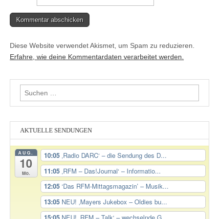
Diese Website verwendet Akismet, um Spam zu reduzieren.
Erfahre, wie deine Kommentardaten verarbeitet werden.
Suchen
nach:
AKTUELLE SENDUNGEN
AUG.
10:05
‚Radio DARC‘ – die Sendung des D...
10
11:05
‚RFM – Das!Journal‘ – Informatio...
Mo.
12:05
‘Das RFM-Mittagsmagazin’ – Musik...
13:05
NEU! ‚Mayers Jukebox – Oldies bu...
15:05
NEU! ‚RFM – Talk‘ – wechselnde G...