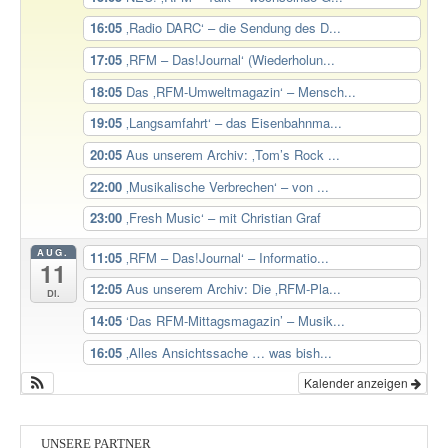
16:05
‚Radio DARC‘ – die Sendung des D...
17:05
‚RFM – Das!Journal‘ (Wiederholun...
18:05
Das ‚RFM-Umweltmagazin‘ – Mensch...
19:05
‚Langsamfahrt‘ – das Eisenbahnma...
20:05
Aus unserem Archiv: ‚Tom’s Rock ...
22:00
‚Musikalische Verbrechen‘ – von ...
23:00
‚Fresh Music‘ – mit Christian Graf
AUG.
11:05
‚RFM – Das!Journal‘ – Informatio...
11
12:05
Aus unserem Archiv: Die ‚RFM-Pla...
Di.
14:05
‘Das RFM-Mittagsmagazin’ – Musik...
16:05
‚Alles Ansichtssache … was bish...
Kalender anzeigen
UNSERE PARTNER