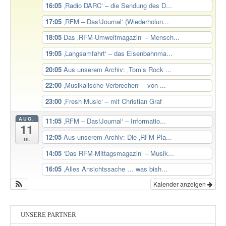
16:05
‚Radio DARC‘ – die Sendung des D...
17:05
‚RFM – Das!Journal‘ (Wiederholun...
18:05
Das ‚RFM-Umweltmagazin‘ – Mensch...
19:05
‚Langsamfahrt‘ – das Eisenbahnma...
20:05
Aus unserem Archiv: ‚Tom’s Rock ...
22:00
‚Musikalische Verbrechen‘ – von ...
23:00
‚Fresh Music‘ – mit Christian Graf
AUG.
11:05
‚RFM – Das!Journal‘ – Informatio...
11
12:05
Aus unserem Archiv: Die ‚RFM-Pla...
Di.
14:05
‘Das RFM-Mittagsmagazin’ – Musik...
16:05
‚Alles Ansichtssache … was bish...
Kalender anzeigen
UNSERE PARTNER