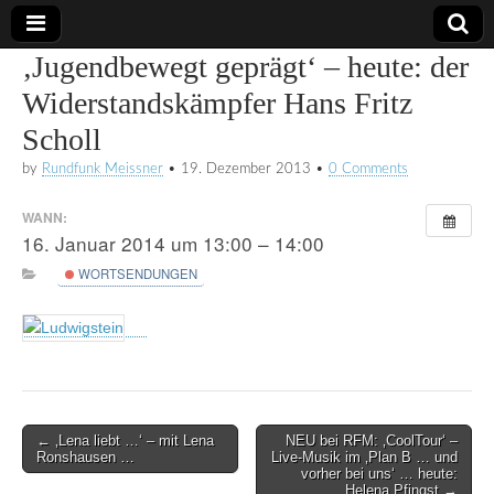
‚Jugendbewegt geprägt‘ – heute: der
Radio
Widerstandskämpfer Hans Fritz
Scholl
RFM
by
Rundfunk Meissner
•
19. Dezember 2013
•
0 Comments
WANN:
16. Januar 2014 um 13:00 – 14:00
WORTSENDUNGEN
Post
← ‚Lena liebt …‘ – mit Lena
NEU bei RFM: ‚CoolTour‘ –
Ronshausen …
Live-Musik im ‚Plan B … und
navigation
vorher bei uns‘ … heute:
Helena Pfingst →