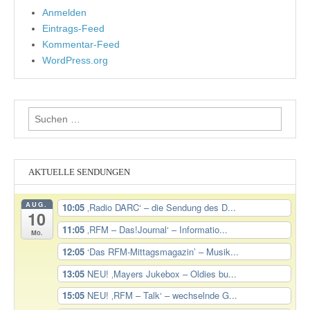
Anmelden
Eintrags-Feed
Kommentar-Feed
WordPress.org
Suchen
nach:
AKTUELLE SENDUNGEN
AUG.
10:05
‚Radio DARC‘ – die Sendung des D...
10
11:05
‚RFM – Das!Journal‘ – Informatio...
Mo.
12:05
‘Das RFM-Mittagsmagazin’ – Musik...
13:05
NEU! ‚Mayers Jukebox – Oldies bu...
15:05
NEU! ‚RFM – Talk‘ – wechselnde G...