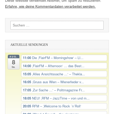
Diese Website verwendet Akismet, um Spam zu reduzieren.
Erfahre, wie deine Kommentardaten verarbeitet werden.
Suchen
nach:
AKTUELLE SENDUNGEN
AUG.
11:00
Die ‚FlairFM – Morningshow‘ – LI...
8
14:00
‚FlairFM – Afternoon‘ … das Best...
Sa.
15:05
‚Alles Ansichtssache …‘ – Thekla...
16:05
‚Gruss aus Wien – Wienerlieder v...
17:05
‚Zur Sache …‘ – Politmagazine Fr...
18:05
NEU! ‚RFM – JazzTime – von und m...
20:05
RFM – ‚Welcome to Rock ´n´Roll‘