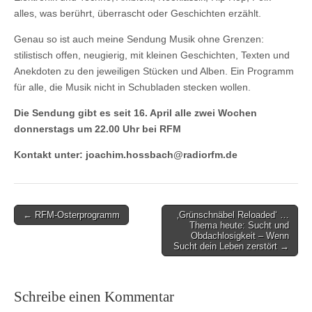
alles, was berührt, überrascht oder Geschichten erzählt.
Genau so ist auch meine Sendung Musik ohne Grenzen:
stilistisch offen, neugierig, mit kleinen Geschichten, Texten und
Anekdoten zu den jeweiligen Stücken und Alben. Ein Programm
für alle, die Musik nicht in Schubladen stecken wollen.
Die Sendung gibt es seit 16. April alle zwei Wochen
donnerstags um 22.00 Uhr bei RFM
Kontakt unter: joachim.hossbach@radiorfm.de
Post
← RFM-Osterprogramm
‚Grünschnäbel Reloaded‘ …
Thema heute: Sucht und
navigation
Obdachlosigkeit – Wenn
Sucht dein Leben zerstört →
Schreibe einen Kommentar