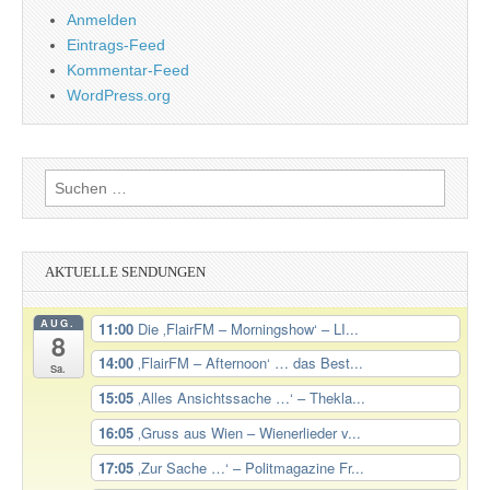
Anmelden
Eintrags-Feed
Kommentar-Feed
WordPress.org
Suchen
nach:
AKTUELLE SENDUNGEN
AUG.
11:00
Die ‚FlairFM – Morningshow‘ – LI...
8
14:00
‚FlairFM – Afternoon‘ … das Best...
Sa.
15:05
‚Alles Ansichtssache …‘ – Thekla...
16:05
‚Gruss aus Wien – Wienerlieder v...
17:05
‚Zur Sache …‘ – Politmagazine Fr...