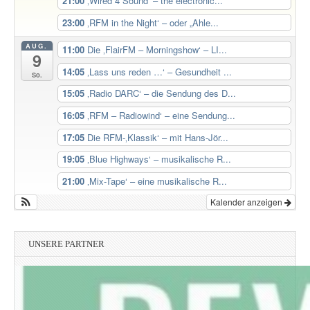
21:00
‚Wired 4 Sound‘ – the electronic...
23:00
‚RFM in the Night‘ – oder „Ahle...
AUG.
11:00
Die ‚FlairFM – Morningshow‘ – LI...
9
14:05
‚Lass uns reden …‘ – Gesundheit ...
So.
15:05
‚Radio DARC‘ – die Sendung des D...
16:05
‚RFM – Radiowind‘ – eine Sendung...
17:05
Die RFM-‚Klassik‘ – mit Hans-Jör...
19:05
‚Blue Highways‘ – musikalische R...
21:00
‚Mix-Tape‘ – eine musikalische R...
Kalender anzeigen
UNSERE PARTNER