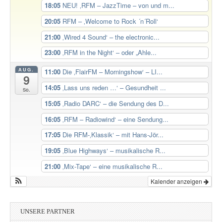
18:05
NEU! ‚RFM – JazzTime – von und m...
20:05
RFM – ‚Welcome to Rock ´n´Roll‘
21:00
‚Wired 4 Sound‘ – the electronic...
23:00
‚RFM in the Night‘ – oder „Ahle...
AUG.
11:00
Die ‚FlairFM – Morningshow‘ – LI...
9
14:05
‚Lass uns reden …‘ – Gesundheit ...
So.
15:05
‚Radio DARC‘ – die Sendung des D...
16:05
‚RFM – Radiowind‘ – eine Sendung...
17:05
Die RFM-‚Klassik‘ – mit Hans-Jör...
19:05
‚Blue Highways‘ – musikalische R...
21:00
‚Mix-Tape‘ – eine musikalische R...
Kalender anzeigen
UNSERE PARTNER