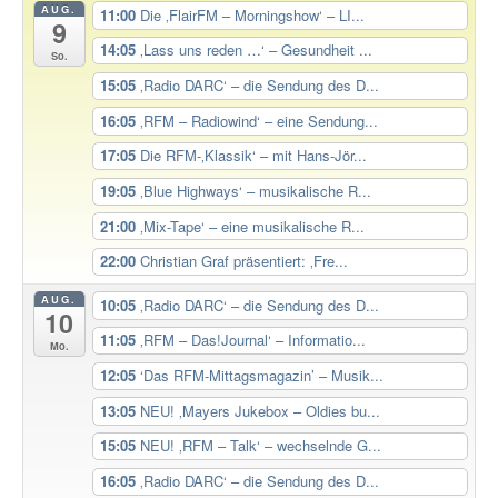
AUG.
11:00
Die ‚FlairFM – Morningshow‘ – LI...
9
14:05
‚Lass uns reden …‘ – Gesundheit ...
So.
15:05
‚Radio DARC‘ – die Sendung des D...
16:05
‚RFM – Radiowind‘ – eine Sendung...
17:05
Die RFM-‚Klassik‘ – mit Hans-Jör...
19:05
‚Blue Highways‘ – musikalische R...
21:00
‚Mix-Tape‘ – eine musikalische R...
22:00
Christian Graf präsentiert: ‚Fre...
AUG.
10:05
‚Radio DARC‘ – die Sendung des D...
10
11:05
‚RFM – Das!Journal‘ – Informatio...
Mo.
12:05
‘Das RFM-Mittagsmagazin’ – Musik...
13:05
NEU! ‚Mayers Jukebox – Oldies bu...
15:05
NEU! ‚RFM – Talk‘ – wechselnde G...
16:05
‚Radio DARC‘ – die Sendung des D...