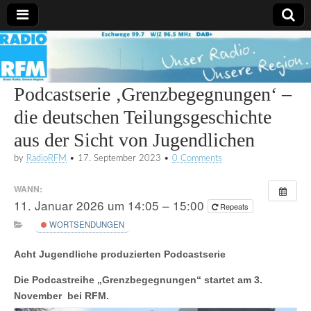
Radio
RFM
Podcastserie ‚Grenzbegegnungen‘ –
die deutschen Teilungsgeschichte
aus der Sicht von Jugendlichen
by
RadioRFM
•
17. September 2023
•
0 Comments
WANN:
11. Januar 2026 um 14:05 – 15:00
Repeats
WORTSENDUNGEN
Acht Jugendliche produzierten Podcastserie
Die Podcastreihe „Grenzbegegnungen“ startet am 3.
November bei RFM.