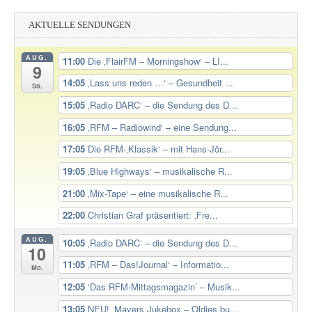
AKTUELLE SENDUNGEN
AUG.
11:00
Die ‚FlairFM – Morningshow‘ – LI...
9
14:05
‚Lass uns reden …‘ – Gesundheit ...
So.
15:05
‚Radio DARC‘ – die Sendung des D...
16:05
‚RFM – Radiowind‘ – eine Sendung...
17:05
Die RFM-‚Klassik‘ – mit Hans-Jör...
19:05
‚Blue Highways‘ – musikalische R...
21:00
‚Mix-Tape‘ – eine musikalische R...
22:00
Christian Graf präsentiert: ‚Fre...
AUG.
10:05
‚Radio DARC‘ – die Sendung des D...
10
11:05
‚RFM – Das!Journal‘ – Informatio...
Mo.
12:05
‘Das RFM-Mittagsmagazin’ – Musik...
13:05
NEU! ‚Mayers Jukebox – Oldies bu...