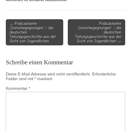
Post
← Podcastserie
Podcastserie
‚Grenzbegegnungen‘ – die
‚Grenzbegegnungen‘ – die
navigation
deutschen
deutschen
Teilungsgeschichte aus der
Teilungsgeschichte aus der
Sicht von Jugendlichen
Sicht von Jugendlichen →
Schreibe einen Kommentar
Deine E-Mail-Adresse wird nicht veröffentlicht.
Erforderliche
Felder sind mit
*
markiert
Kommentar
*