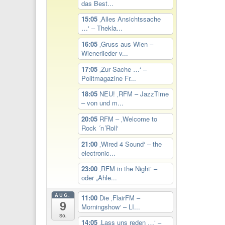
das Best...
15:05
‚Alles Ansichtssache
…‘ – Thekla...
16:05
‚Gruss aus Wien –
Wienerlieder v...
17:05
‚Zur Sache …‘ –
Politmagazine Fr...
18:05
NEU! ‚RFM – JazzTime
– von und m...
20:05
RFM – ‚Welcome to
Rock ´n´Roll‘
21:00
‚Wired 4 Sound‘ – the
electronic...
23:00
‚RFM in the Night‘ –
oder „Ahle...
AUG.
11:00
Die ‚FlairFM –
9
Morningshow‘ – LI...
So.
14:05
‚Lass uns reden …‘ –