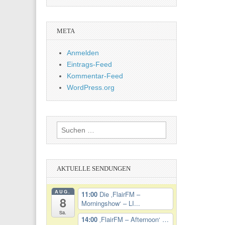
META
Anmelden
Eintrags-Feed
Kommentar-Feed
WordPress.org
Suchen
nach:
AKTUELLE SENDUNGEN
AUG.
11:00
Die ‚FlairFM –
8
Morningshow‘ – LI...
Sa.
14:00
‚FlairFM – Afternoon‘ …