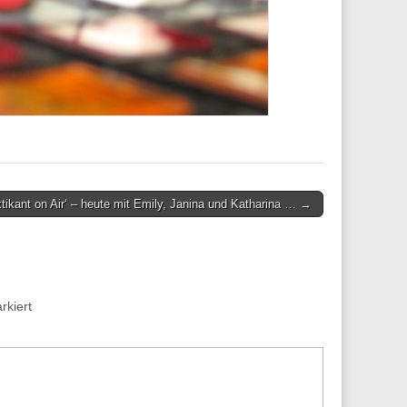
ktikant on Air‘ – heute mit Emily, Janina und Katharina … →
kiert