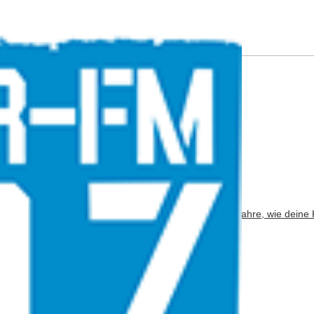
Adresse
*
bsite verwendet Akismet, um Spam zu reduzieren.
Erfahre, wie deine