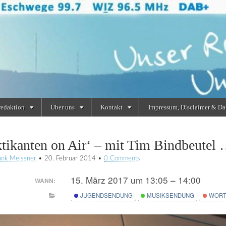
redaktion
Über uns
Kontakt
Impressum, Disclaimer & Da
ktikanten on Air‘ – mit Tim Bindbeutel
unk Meissner
•
20. Februar 2014
•
0 Comments
15. März 2017 um 13:05 – 14:00
WANN:
JUGENDSENDUNG
MUSIKSENDUNG
WORT