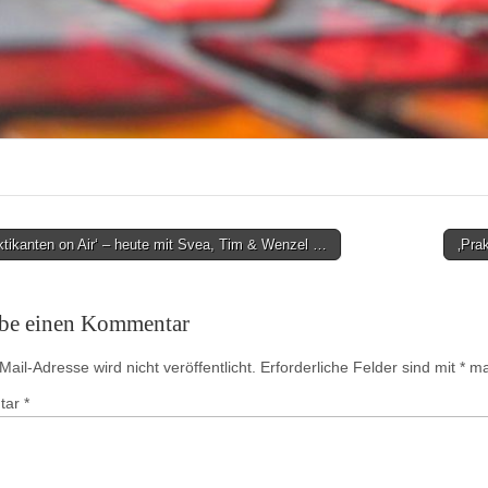
tikanten on Air‘ – heute mit Svea, Tim & Wenzel …
‚Pra
on
ibe einen Kommentar
ail-Adresse wird nicht veröffentlicht.
Erforderliche Felder sind mit
*
mar
tar
*