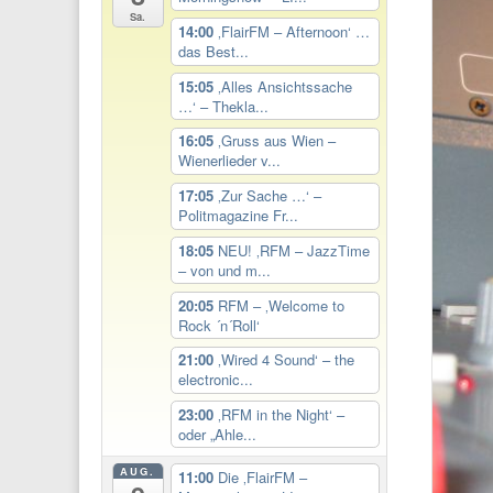
Sa.
14:00
‚FlairFM – Afternoon‘ …
das Best...
15:05
‚Alles Ansichtssache
…‘ – Thekla...
16:05
‚Gruss aus Wien –
Wienerlieder v...
17:05
‚Zur Sache …‘ –
Politmagazine Fr...
18:05
NEU! ‚RFM – JazzTime
– von und m...
20:05
RFM – ‚Welcome to
Rock ´n´Roll‘
21:00
‚Wired 4 Sound‘ – the
electronic...
23:00
‚RFM in the Night‘ –
oder „Ahle...
AUG.
11:00
Die ‚FlairFM –