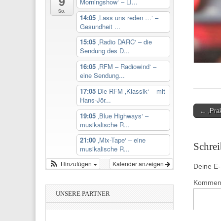
9
Morningshow‘ – LI...
So.
14:05
‚Lass uns reden …‘ –
Gesundheit ...
15:05
‚Radio DARC‘ – die
Sendung des D...
16:05
‚RFM – Radiowind‘ –
eine Sendung...
17:05
Die RFM-‚Klassik‘ – mit
Hans-Jör...
Post
← ‚Prak
19:05
‚Blue Highways‘ –
navigati
musikalische R...
21:00
‚Mix-Tape‘ – eine
Schre
musikalische R...
Hinzufügen
Kalender anzeigen
Deine E-M
Kommen
UNSERE PARTNER