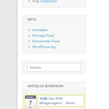
V
zu
Gästebuch
META
Anmelden
Eintrags-Feed
Kommentar-Feed
WordPress.org
Suchen
nach:
AKTUELLE SENDUNGEN
AUG.
14:05
‘Das RFM-
7
Mittagsmagazin’ – Musik...
Fr.