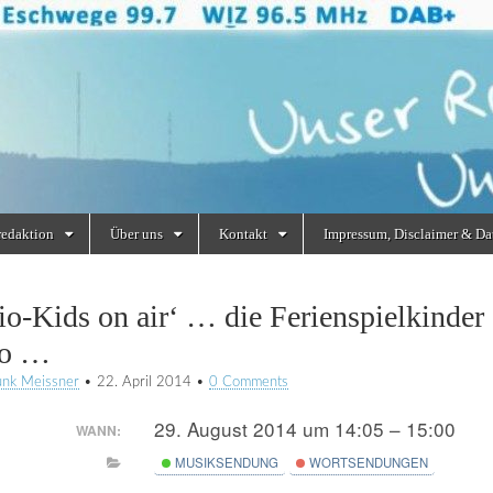
redaktion
Über uns
Kontakt
Impressum, Disclaimer & Da
io-Kids on air‘ … die Ferienspielkinde
io …
unk Meissner
•
22. April 2014
•
0 Comments
29. August 2014 um 14:05 – 15:00
WANN:
MUSIKSENDUNG
WORTSENDUNGEN