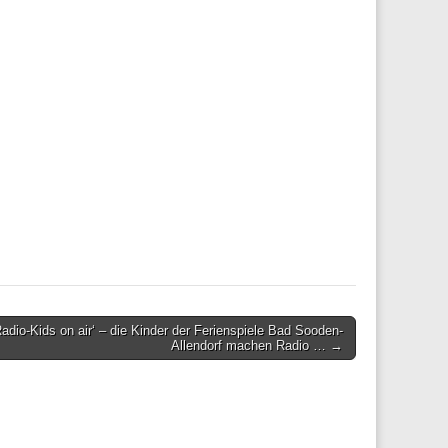
Radio-Kids on air‘ – die Kinder der Ferienspiele Bad Sooden-
Allendorf machen Radio … →