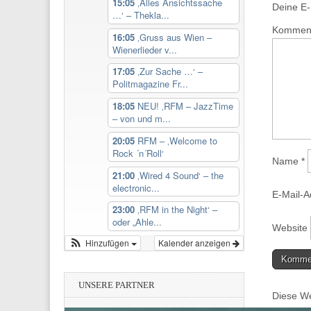
15:05
‚Alles Ansichtssache
Deine E-M
…‘ – Thekla...
Kommen
16:05
‚Gruss aus Wien –
Wienerlieder v...
17:05
‚Zur Sache …‘ –
Politmagazine Fr...
18:05
NEU! ‚RFM – JazzTime
– von und m...
20:05
RFM – ‚Welcome to
Rock ´n´Roll‘
Name
*
21:00
‚Wired 4 Sound‘ – the
electronic...
E-Mail-
23:00
‚RFM in the Night‘ –
oder „Ahle...
Website
Hinzufügen
Kalender anzeigen
UNSERE PARTNER
Diese We