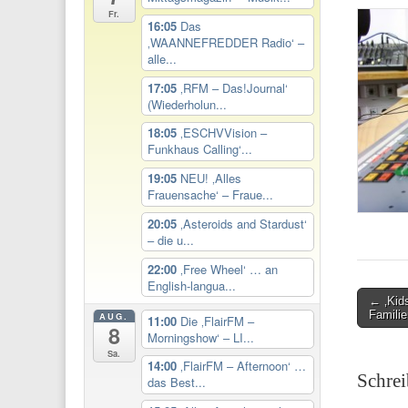
Fr.
16:05
Das
‚WAANNEFREDDER Radio‘ –
alle...
17:05
‚RFM – Das!Journal‘
(Wiederholun...
18:05
‚ESCHVVision –
Funkhaus Calling‘...
19:05
NEU! ‚Alles
Frauensache‘ – Fraue...
20:05
‚Asteroids and Stardust‘
– die u...
22:00
‚Free Wheel‘ … an
English-langua...
Post
← ‚Kids
Famili
AUG.
11:00
Die ‚FlairFM –
navigati
8
Morningshow‘ – LI...
Sa.
14:00
‚FlairFM – Afternoon‘ …
Schre
das Best...