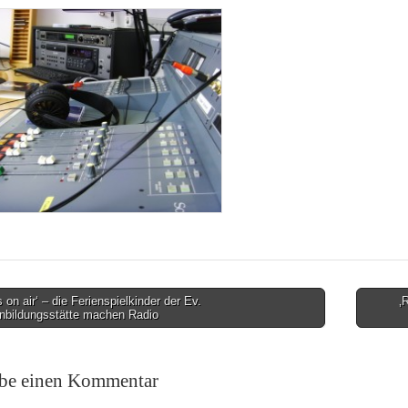
 on air‘ – die Ferienspielkinder der Ev.
‚
enbildungsstätte machen Radio
on
ibe einen Kommentar