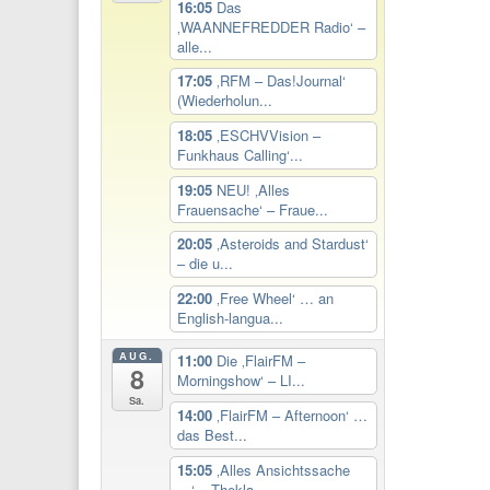
16:05
Das
‚WAANNEFREDDER Radio‘ –
alle...
17:05
‚RFM – Das!Journal‘
(Wiederholun...
18:05
‚ESCHVVision –
Funkhaus Calling‘...
19:05
NEU! ‚Alles
Frauensache‘ – Fraue...
20:05
‚Asteroids and Stardust‘
– die u...
22:00
‚Free Wheel‘ … an
English-langua...
AUG.
11:00
Die ‚FlairFM –
8
Morningshow‘ – LI...
Sa.
14:00
‚FlairFM – Afternoon‘ …
das Best...
15:05
‚Alles Ansichtssache
…‘ – Thekla...