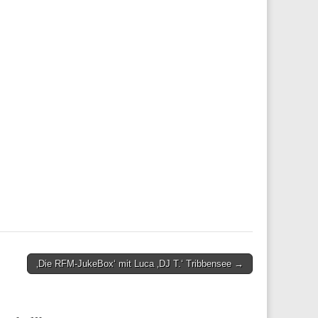
‚Die RFM-JukeBox‘ mit Luca ‚DJ T.‘ Tribbensee →