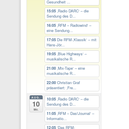
Gesundheit ...
15:05
‚Radio DARC‘ – die
Sendung des D...
16:05
‚RFM – Radiowind‘ –
eine Sendung...
17:05
Die RFM-‚Klassik‘ – mit
Hans-Jör...
19:05
‚Blue Highways‘ –
musikalische R...
21:00
‚Mix-Tape‘ – eine
musikalische R...
22:00
Christian Graf
präsentiert: ‚Fre...
AUG.
10:05
‚Radio DARC‘ – die
10
Sendung des D...
Mo.
11:05
‚RFM – Das!Journal‘ –
Informatio...
12:05
‘Das RFM-