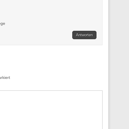
ege
Antworten
kiert