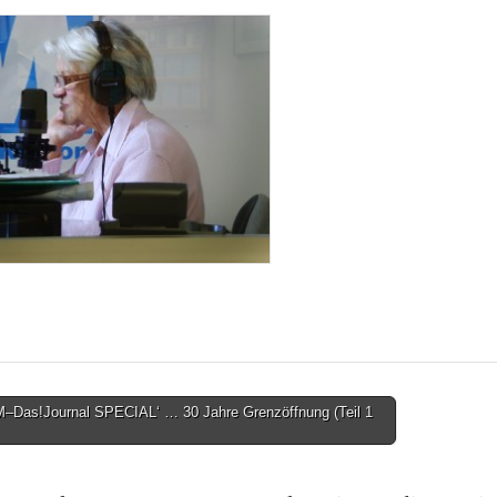
–Das!Journal SPECIAL‘ … 30 Jahre Grenzöffnung (Teil 1
on