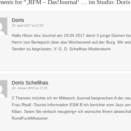
ents for “
‚RFM – Das!Journal‘ … im Studio: Doris
Doris
18. April 2017 at 21:53
Hallo Hörer des Journal am 19.04 2017 denn 3 junge Damen helfe
Herrn von Berlepsch über das Wochenend auf der Burg. Wir wün
Sender zu begrüssen. V. G. D. Schellhas Moderatorin
Doris Schellhas
20. Januar 2015 at 17:18
2 Themen möchte ich im Mittwoch Journal besprechen A der neu
Frau Riedl -Tourist-Information ESW B ich berichte vom Jazz a
Kilian. Seien Sie einfach neugierig+ ich wünsche Ihnen abwechs
RundFunkMeissner