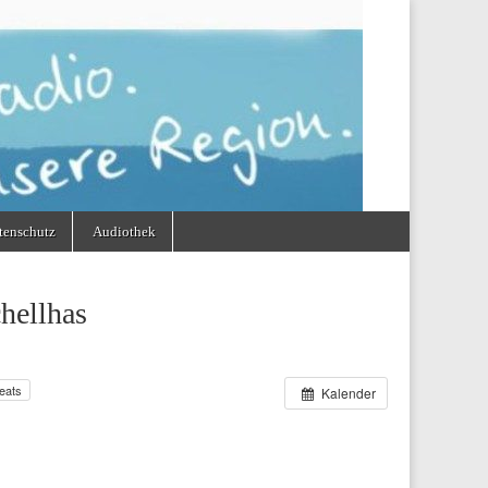
tenschutz
Audiothek
hellhas
eats
Kalender