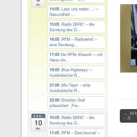
So.
14:05
‚Lass uns reden …‘ –
Gesundheit ...
15:05
‚Radio DARC‘ – die
Sendung des D...
16:05
‚RFM – Radiowind‘ –
eine Sendung...
17:05
Die RFM-‚Klassik‘ – mit
Hans-Jör...
19:05
‚Blue Highways‘ –
musikalische R...
21:00
‚Mix-Tape‘ – eine
musikalische R...
22:00
Christian Graf
präsentiert: ‚Fre...
Post
← ‚RFM
AUG.
10:05
‚Radio DARC‘ – die
– 3)
10
navigati
Sendung des D...
Mo.
11:05
‚RFM – Das!Journal‘ –