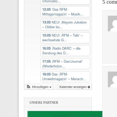
Informatio...
5 comm
12:05
‘Das RFM-
Mittagsmagazin’ – Musik...
13:05
NEU! ‚Mayers Jukebox
– Oldies bu...
15:05
NEU! ‚RFM – Talk‘ –
wechselnde G...
16:05
‚Radio DARC‘ – die
Sendung des D...
17:05
‚RFM – Das!Journal‘
(Wiederholun...
18:05
Das ‚RFM-
Umweltmagazin‘ – Mensch...
Hinzufügen
Kalender anzeigen
UNSERE PARTNER