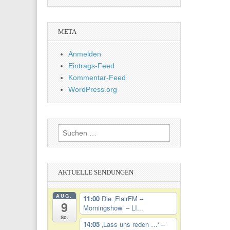
META
Anmelden
Eintrags-Feed
Kommentar-Feed
WordPress.org
Suchen
nach:
AKTUELLE SENDUNGEN
AUG.
11:00
Die ‚FlairFM –
9
Morningshow‘ – LI...
So.
14:05
‚Lass uns reden …‘ –