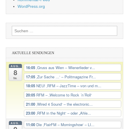
WordPress.org
Suchen
nach:
AKTUELLE SENDUNGEN
AUG.
16:05
‚Gruss aus Wien – Wienerlieder v...
8
17:05
‚Zur Sache …‘ – Politmagazine Fr...
Sa.
18:05
NEU! ‚RFM – JazzTime – von und m...
20:05
RFM – ‚Welcome to Rock ´n´Roll‘
21:00
‚Wired 4 Sound‘ – the electronic...
23:00
‚RFM in the Night‘ – oder „Ahle...
AUG.
11:00
Die ‚FlairFM – Morningshow‘ – LI...