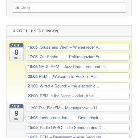
Suchen
nach:
AKTUELLE SENDUNGEN
AUG.
16:05
‚Gruss aus Wien – Wienerlieder v...
8
17:05
‚Zur Sache …‘ – Politmagazine Fr...
Sa.
18:05
NEU! ‚RFM – JazzTime – von und m...
20:05
RFM – ‚Welcome to Rock ´n´Roll‘
21:00
‚Wired 4 Sound‘ – the electronic...
23:00
‚RFM in the Night‘ – oder „Ahle...
AUG.
11:00
Die ‚FlairFM – Morningshow‘ – LI...
9
14:05
‚Lass uns reden …‘ – Gesundheit ...
So.
15:05
‚Radio DARC‘ – die Sendung des D...
16:05
‚RFM – Radiowind‘ – eine Sendung...