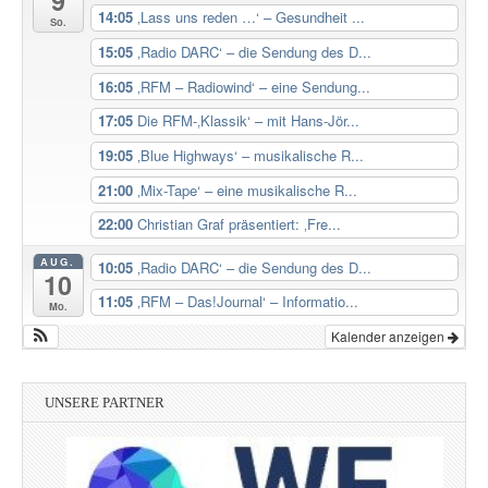
9
14:05
‚Lass uns reden …‘ – Gesundheit ...
So.
15:05
‚Radio DARC‘ – die Sendung des D...
16:05
‚RFM – Radiowind‘ – eine Sendung...
17:05
Die RFM-‚Klassik‘ – mit Hans-Jör...
19:05
‚Blue Highways‘ – musikalische R...
21:00
‚Mix-Tape‘ – eine musikalische R...
22:00
Christian Graf präsentiert: ‚Fre...
AUG.
10:05
‚Radio DARC‘ – die Sendung des D...
10
11:05
‚RFM – Das!Journal‘ – Informatio...
Mo.
Kalender anzeigen
UNSERE PARTNER