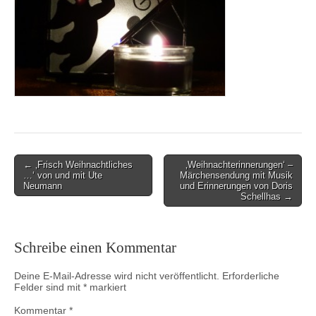
Post
← ‚Frisch Weihnachtliches
‚Weihnachterinnerungen‘ –
…‘ von und mit Ute
Märchensendung mit Musik
navigation
Neumann
und Erinnerungen von Doris
Schellhas →
Schreibe einen Kommentar
Deine E-Mail-Adresse wird nicht veröffentlicht.
Erforderliche
Felder sind mit
*
markiert
Kommentar
*