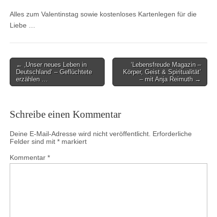
Alles zum Valentinstag sowie kostenloses Kartenlegen für die
Liebe …
Post
← ‚Unser neues Leben in
‘Lebensfreude Magazin –
Deutschland‘ – Geflüchtete
Körper, Geist & Spiritualität’
navigation
erzählen …
– mit Anja Reimuth →
Schreibe einen Kommentar
Deine E-Mail-Adresse wird nicht veröffentlicht.
Erforderliche
Felder sind mit
*
markiert
Kommentar
*