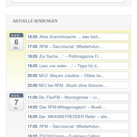
nach:
AKTUELLE SENDUNGEN
AUG.
16:05
‚Alles Ansichtssache … was bish...
6
17:05
‚RFM – Das!Journal‘ (Wiederholun...
Do.
18:05
‚Zur Sache …‘ – Politmagazine Fr...
19:05
‚Lass uns reden …‘ – Tipps für d...
20:05
NEU! ‚Mayers Jukebox – Oldies bu...
22:00
NEU bei RFM: ‚Musik ohne Grenzen...
AUG.
11:00
Die ‚FlairFM – Morningshow‘ – LI...
7
14:05
‘Das RFM-Mittagsmagazin’ – Musik...
Fr.
16:05
Das ‚WAANNEFREDDER Radio‘ – alle...
17:05
‚RFM – Das!Journal‘ (Wiederholun...
18:05
‚ESCHVVision – Funkhaus Calling‘...