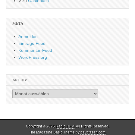
V
zu
Gästebuch
META
Anmelden
Eintrags-Feed
Kommentar-Feed
WordPress.org
ARCHIV
Archiv
Copyright © 2026
Radio RFM
. All Rights Reserved.
The Magazine Basic Theme by
bavotasan.com
.