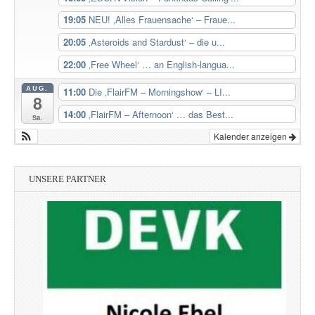
19:05
NEU! ‚Alles Frauensache‘ – Fraue...
20:05
‚Asteroids and Stardust‘ – die u...
22:00
‚Free Wheel‘ … an English-langua...
AUG.
11:00
Die ‚FlairFM – Morningshow‘ – LI...
8
14:00
‚FlairFM – Afternoon‘ … das Best...
Sa.
Kalender anzeigen
UNSERE PARTNER