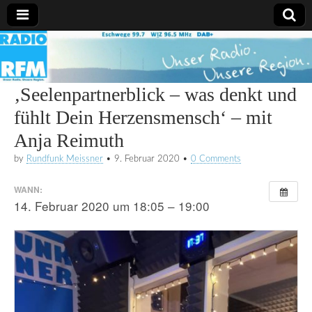
Radio
RFM
‚Seelenpartnerblick – was denkt und
fühlt Dein Herzensmensch‘ – mit
Anja Reimuth
by
Rundfunk Meissner
•
9. Februar 2020
•
0 Comments
WANN:
14. Februar 2020 um 18:05 – 19:00