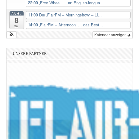
22:00
‚Free Wheel‘ … an English-langua...
AUG.
11:00
Die ‚FlairFM – Morningshow‘ – LI...
8
14:00
‚FlairFM – Afternoon‘ … das Best...
Sa.
Kalender anzeigen
UNSERE PARTNER