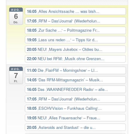
AUG.
16:05
‚Alles Ansichtssache … was bish...
6
17:05
‚RFM – Das!Journal‘ (Wiederholun...
Do.
18:05
‚Zur Sache …‘ – Politmagazine Fr...
19:05
‚Lass uns reden …‘ – Tipps für d...
20:05
NEU! ‚Mayers Jukebox – Oldies bu...
22:00
NEU bei RFM: ‚Musik ohne Grenzen...
AUG.
11:00
Die ‚FlairFM – Morningshow‘ – LI...
7
14:05
‘Das RFM-Mittagsmagazin’ – Musik...
Fr.
16:05
Das ‚WAANNEFREDDER Radio‘ – alle...
17:05
‚RFM – Das!Journal‘ (Wiederholun...
18:05
‚ESCHVVision – Funkhaus Calling‘...
19:05
NEU! ‚Alles Frauensache‘ – Fraue...
20:05
‚Asteroids and Stardust‘ – die u...