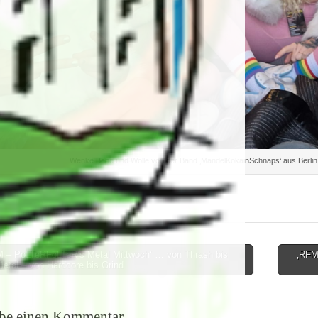
Wenke Bene und Wolle von der Band ‚MandelKokainSchnaps‘ aus Berlin i
 – PoLTeRFoLTeR‘s Metal Mittwoch‘ … von Thrash bis
‚RFM-
etal – von Hardcore bis Grind
on
ibe einen Kommentar