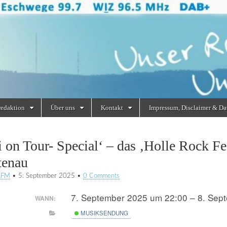
redaktion
Über uns
Kontakt
Impressum, Disclaimer & Da
i on Tour- Special‘ – das ‚Holle Rock Fe
tenau
RFM
•
5. September 2025
•
0 Comments
7. September 2025 um 22:00 – 8. Sep
WANN:
MUSIKSENDUNG