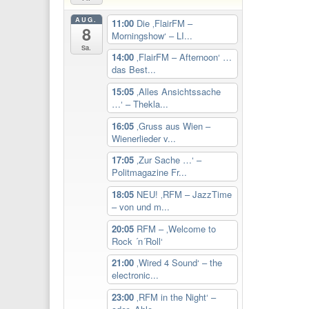
AUG.
11:00
Die ‚FlairFM –
8
Morningshow‘ – LI...
Sa.
14:00
‚FlairFM – Afternoon‘ …
das Best...
15:05
‚Alles Ansichtssache
…‘ – Thekla...
16:05
‚Gruss aus Wien –
Wienerlieder v...
17:05
‚Zur Sache …‘ –
Politmagazine Fr...
18:05
NEU! ‚RFM – JazzTime
– von und m...
20:05
RFM – ‚Welcome to
Rock ´n´Roll‘
21:00
‚Wired 4 Sound‘ – the
electronic...
23:00
‚RFM in the Night‘ –