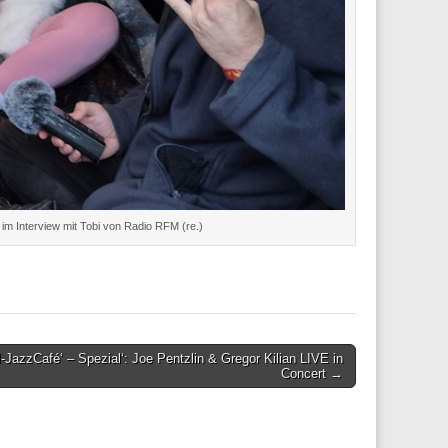
m Interview mit Tobi von Radio RFM (re.)
JazzCafé‘ – Spezial‘: Joe Pentzlin & Gregor Kilian LIVE in
Concert →