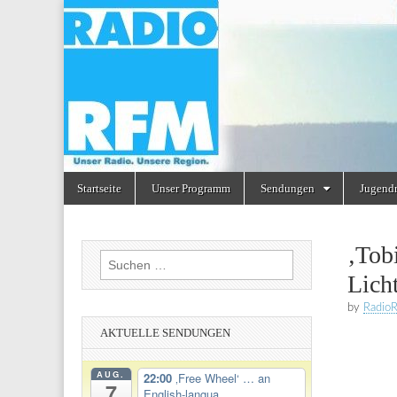
Radio
RFM
Skip
Main
Startseite
Unser Programm
Sendungen
Jugend
to
menu
content
‚Tob
Suchen
Lich
nach:
by
Radio
AKTUELLE SENDUNGEN
AUG.
22:00
‚Free Wheel‘ … an
7
English-langua...