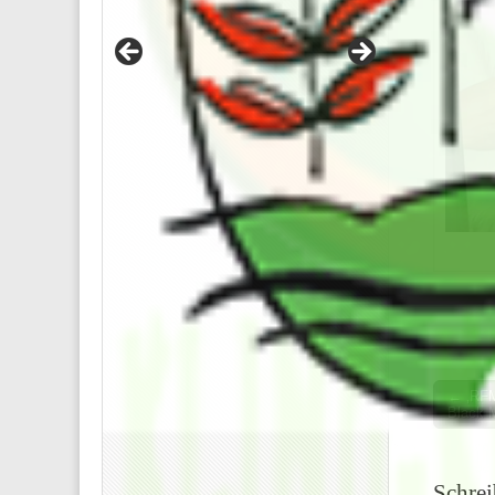
Post
← ‚RFM
Black M
navigati
Schre