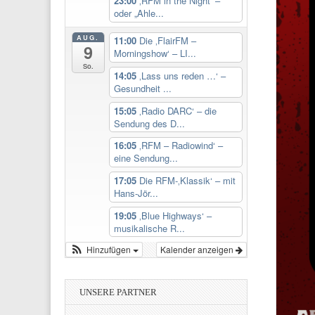
23:00
‚RFM in the Night‘ –
oder „Ahle...
AUG.
11:00
Die ‚FlairFM –
9
Morningshow‘ – LI...
So.
14:05
‚Lass uns reden …‘ –
Gesundheit ...
15:05
‚Radio DARC‘ – die
Sendung des D...
16:05
‚RFM – Radiowind‘ –
eine Sendung...
17:05
Die RFM-‚Klassik‘ – mit
Hans-Jör...
19:05
‚Blue Highways‘ –
musikalische R...
Hinzufügen
Kalender anzeigen
UNSERE PARTNER