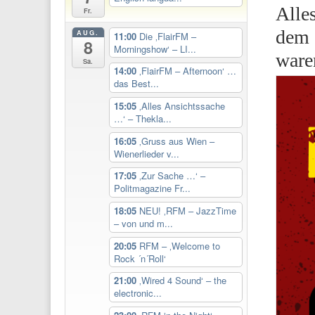
Alle
Fr.
dem 
AUG.
11:00
Die ‚FlairFM –
8
Morningshow‘ – LI...
ware
Sa.
14:00
‚FlairFM – Afternoon‘ …
das Best...
15:05
‚Alles Ansichtssache
…‘ – Thekla...
16:05
‚Gruss aus Wien –
Wienerlieder v...
17:05
‚Zur Sache …‘ –
Politmagazine Fr...
18:05
NEU! ‚RFM – JazzTime
– von und m...
20:05
RFM – ‚Welcome to
Rock ´n´Roll‘
21:00
‚Wired 4 Sound‘ – the
electronic...