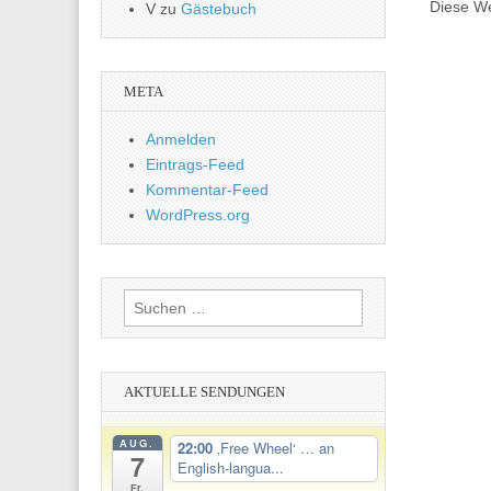
Diese We
V
zu
Gästebuch
META
Anmelden
Eintrags-Feed
Kommentar-Feed
WordPress.org
Suchen
nach:
AKTUELLE SENDUNGEN
AUG.
22:00
‚Free Wheel‘ … an
7
English-langua...
Fr.