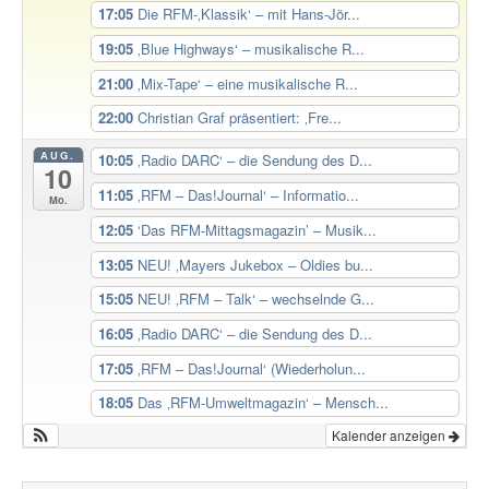
17:05
Die RFM-‚Klassik‘ – mit Hans-Jör...
19:05
‚Blue Highways‘ – musikalische R...
21:00
‚Mix-Tape‘ – eine musikalische R...
22:00
Christian Graf präsentiert: ‚Fre...
AUG.
10:05
‚Radio DARC‘ – die Sendung des D...
10
11:05
‚RFM – Das!Journal‘ – Informatio...
Mo.
12:05
‘Das RFM-Mittagsmagazin’ – Musik...
13:05
NEU! ‚Mayers Jukebox – Oldies bu...
15:05
NEU! ‚RFM – Talk‘ – wechselnde G...
16:05
‚Radio DARC‘ – die Sendung des D...
17:05
‚RFM – Das!Journal‘ (Wiederholun...
18:05
Das ‚RFM-Umweltmagazin‘ – Mensch...
Kalender anzeigen