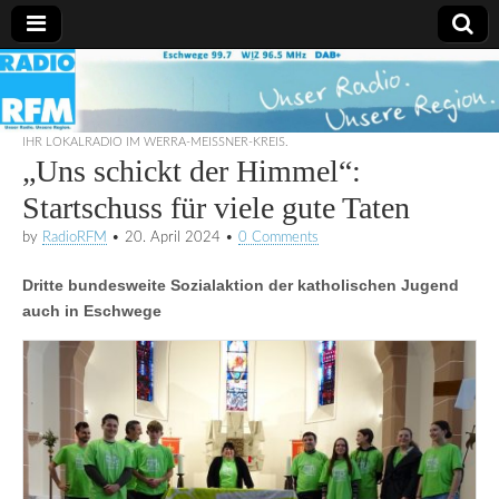
Radio
RFM
IHR LOKALRADIO IM WERRA-MEISSNER-KREIS.
„Uns schickt der Himmel“:
Startschuss für viele gute Taten
by
RadioRFM
•
20. April 2024
•
0 Comments
Dritte bundesweite Sozialaktion der katholischen Jugend
auch in Eschwege