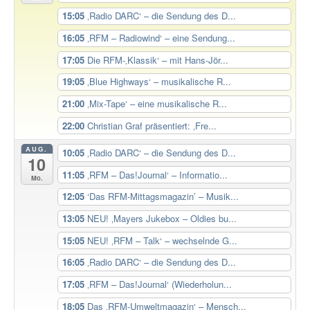
15:05
‚Radio DARC‘ – die Sendung des D...
16:05
‚RFM – Radiowind‘ – eine Sendung...
17:05
Die RFM-‚Klassik‘ – mit Hans-Jör...
19:05
‚Blue Highways‘ – musikalische R...
21:00
‚Mix-Tape‘ – eine musikalische R...
22:00
Christian Graf präsentiert: ‚Fre...
AUG.
10:05
‚Radio DARC‘ – die Sendung des D...
10
11:05
‚RFM – Das!Journal‘ – Informatio...
Mo.
12:05
‘Das RFM-Mittagsmagazin’ – Musik...
13:05
NEU! ‚Mayers Jukebox – Oldies bu...
15:05
NEU! ‚RFM – Talk‘ – wechselnde G...
16:05
‚Radio DARC‘ – die Sendung des D...
17:05
‚RFM – Das!Journal‘ (Wiederholun...
18:05
Das ‚RFM-Umweltmagazin‘ – Mensch...