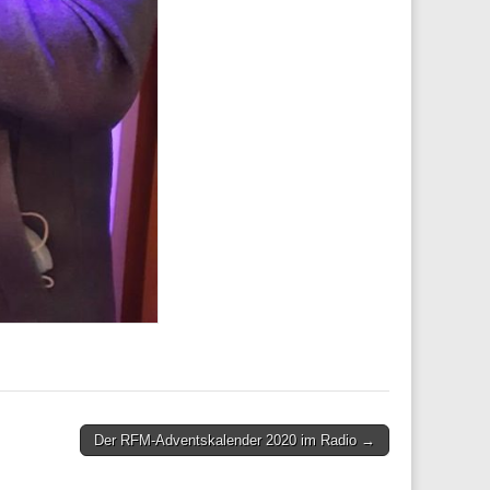
Der RFM-Adventskalender 2020 im Radio →