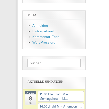
META
Anmelden
Eintrags-Feed
Kommentar-Feed
WordPress.org
Suchen
nach:
AKTUELLE SENDUNGEN
AUG.
11:00
Die ‚FlairFM –
8
Morningshow‘ – LI...
Sa.
14:00
‚FlairFM – Afternoon‘ …