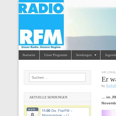
Radio
RFM
Skip
Main
Startseite
Unser Programm
Sendungen
Jugend
to
menu
content
IHR LOKAL
Suchen
Er w
nach:
by
Radio
… im ‚R
AKTUELLE SENDUNGEN
Novemb
AUG.
11:00
Die ‚FlairFM –
8
Morningshow‘ – LI...