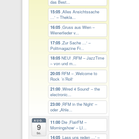
das Best...
15:05
‚Alles Ansichtssache
…‘ – Thekla...
16:05
‚Gruss aus Wien –
Wienerlieder v...
17:05
‚Zur Sache …‘ –
Politmagazine Fr...
18:05
NEU! ‚RFM – JazzTime
– von und m...
20:05
RFM – ‚Welcome to
Rock ´n´Roll‘
21:00
‚Wired 4 Sound‘ – the
electronic...
23:00
‚RFM in the Night‘ –
oder „Ahle...
AUG.
11:00
Die ‚FlairFM –
9
Morningshow‘ – LI...
So.
14:05
‚Lass uns reden …‘ –