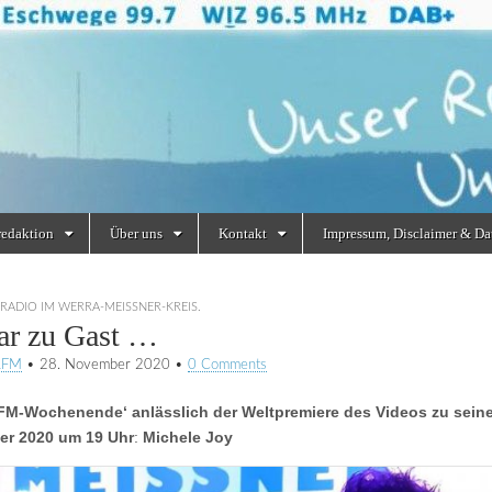
redaktion
Über uns
Kontakt
Impressum, Disclaimer & Da
RADIO IM WERRA-MEISSNER-KREIS.
ar zu Gast …
RFM
•
28. November 2020
•
0 Comments
FM-Wochenende‘ anlässlich der Weltpremiere des Videos zu sei
er 2020
um 19 Uhr
:
Michele Joy