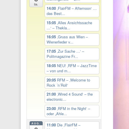
Sa.
14:00
‚FlairFM – Afternoon‘ …
das Best...
15:05
‚Alles Ansichtssache
…‘ – Thekla...
16:05
‚Gruss aus Wien –
Wienerlieder v...
17:05
‚Zur Sache …‘ –
Politmagazine Fr...
18:05
NEU! ‚RFM – JazzTime
– von und m...
20:05
RFM – ‚Welcome to
Rock ´n´Roll‘
21:00
‚Wired 4 Sound‘ – the
electronic...
23:00
‚RFM in the Night‘ –
oder „Ahle...
AUG.
11:00
Die ‚FlairFM –