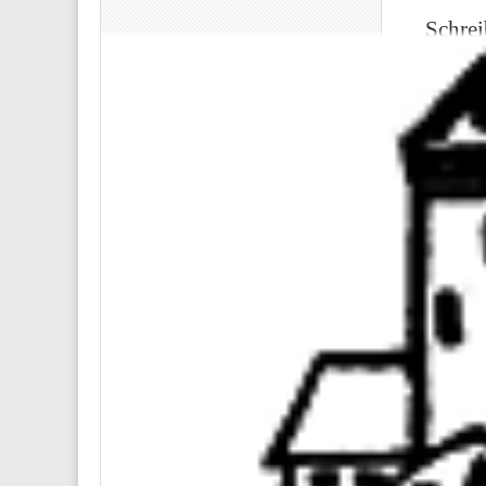
Schre
Deine E-M
Kommen
Name
*
E-Mail-
Website