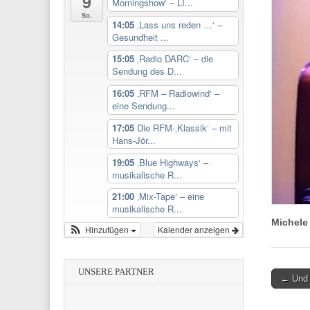
9
Morningshow‘ – LI...
So.
14:05
‚Lass uns reden …‘ –
Gesundheit ...
15:05
‚Radio DARC‘ – die
Sendung des D...
16:05
‚RFM – Radiowind‘ –
eine Sendung...
17:05
Die RFM-‚Klassik‘ – mit
Hans-Jör...
19:05
‚Blue Highways‘ –
musikalische R...
21:00
‚Mix-Tape‘ – eine
musikalische R...
Michele
Hinzufügen
Kalender anzeigen
UNSERE PARTNER
Post
← Und 
navigati