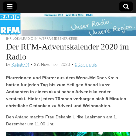
Radio
RFM
IHR LOKALRADIO IM WERRA-MEISSNER-KREIS.
Der RFM-Adventskalender 2020 im
Radio
by
RadioRFM
•
29. November 2020
•
0 Comments
Pfarrerinnen und Pfarrer aus dem Werra-Meißner-Kreis
hatten für jeden Tag bis zum Heiligen Abend kurze
Andachten in einem akustischen Adventskalender
versteckt. Hinter jedem Türchen verbargen sich 5 Minuten
christliche Gedanken zu Advent und Weihnachten.
Den Anfang machte Frau Dekanin Ulrike Laakmann am 1.
Dezember um 11.00 Uhr.