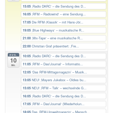
15:05
‚Radio DARC‘ – die Sendung des D...
16:05
‚RFM – Radiowind‘ – eine Sendung...
17:05
Die RFM-‚Klassik‘ – mit Hans-Jör...
19:05
‚Blue Highways‘ – musikalische R...
21:00
‚Mix-Tape‘ – eine musikalische R...
22:00
Christian Graf präsentiert: ‚Fre...
AUG.
10:05
‚Radio DARC‘ – die Sendung des D...
10
11:05
‚RFM – Das!Journal‘ – Informatio...
Mo.
12:05
‘Das RFM-Mittagsmagazin’ – Musik...
13:05
NEU! ‚Mayers Jukebox – Oldies bu...
15:05
NEU! ‚RFM – Talk‘ – wechselnde G...
16:05
‚Radio DARC‘ – die Sendung des D...
17:05
‚RFM – Das!Journal‘ (Wiederholun...
18:05
Das ‚RFM-Umweltmagazin‘ – Mensch...