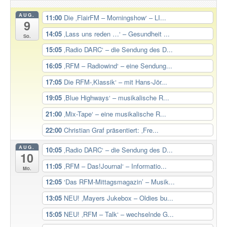
AUG.
11:00
Die ‚FlairFM – Morningshow‘ – LI...
9
14:05
‚Lass uns reden …‘ – Gesundheit ...
So.
15:05
‚Radio DARC‘ – die Sendung des D...
16:05
‚RFM – Radiowind‘ – eine Sendung...
17:05
Die RFM-‚Klassik‘ – mit Hans-Jör...
19:05
‚Blue Highways‘ – musikalische R...
21:00
‚Mix-Tape‘ – eine musikalische R...
22:00
Christian Graf präsentiert: ‚Fre...
AUG.
10:05
‚Radio DARC‘ – die Sendung des D...
10
11:05
‚RFM – Das!Journal‘ – Informatio...
Mo.
12:05
‘Das RFM-Mittagsmagazin’ – Musik...
13:05
NEU! ‚Mayers Jukebox – Oldies bu...
15:05
NEU! ‚RFM – Talk‘ – wechselnde G...