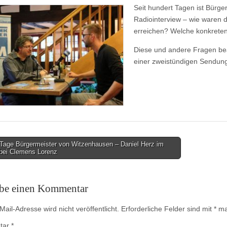
Seit hundert Tagen ist Bürge
Radiointerview – wie waren 
erreichen? Welche konkreten
Diese und andere Fragen be
einer zweistündigen Sendun
Tage Bürgermeister von Witzenhausen – Daniel Herz im
 bei Clemens Lorenz
on
ibe einen Kommentar
ail-Adresse wird nicht veröffentlicht.
Erforderliche Felder sind mit
*
mar
tar
*