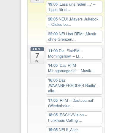
Do.
19:05
‚Lass uns reden …‘ –
Tipps für d...
20:05
NEU! ‚Mayers Jukebox
– Oldies bu...
22:00
NEU bei RFM: ‚Musik
ohne Grenzen...
AUG.
11:00
Die ‚FlairFM –
7
Morningshow‘ – LI...
Fr.
14:05
‘Das RFM-
Mittagsmagazin’ – Musik...
16:05
Das
‚WAANNEFREDDER Radio‘ –
alle...
17:05
‚RFM – Das!Journal‘
(Wiederholun...
18:05
‚ESCHVVision –
Funkhaus Calling‘...
19:05
NEU! ‚Alles