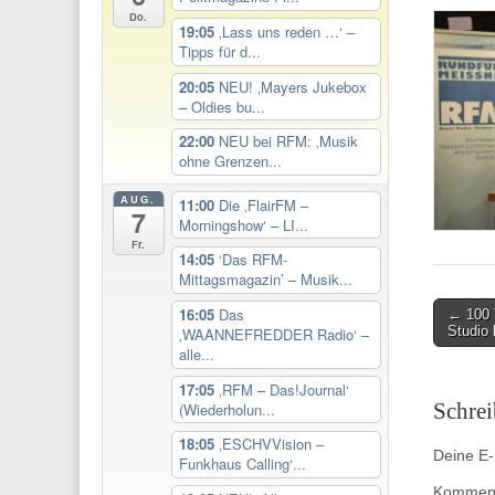
Do.
19:05
‚Lass uns reden …‘ –
Tipps für d...
20:05
NEU! ‚Mayers Jukebox
– Oldies bu...
22:00
NEU bei RFM: ‚Musik
ohne Grenzen...
AUG.
11:00
Die ‚FlairFM –
7
Morningshow‘ – LI...
Fr.
14:05
‘Das RFM-
Mittagsmagazin’ – Musik...
Post
16:05
Das
← 100 
Studio
‚WAANNEFREDDER Radio‘ –
navigati
alle...
17:05
‚RFM – Das!Journal‘
Schre
(Wiederholun...
18:05
‚ESCHVVision –
Deine E-M
Funkhaus Calling‘...
Kommen