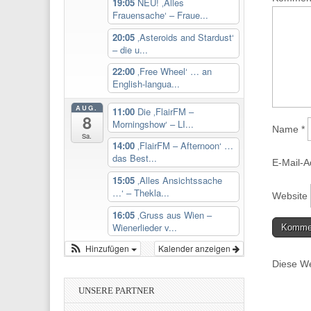
19:05
NEU! ‚Alles
Frauensache‘ – Fraue...
20:05
‚Asteroids and Stardust‘
– die u...
22:00
‚Free Wheel‘ … an
English-langua...
AUG.
11:00
Die ‚FlairFM –
8
Morningshow‘ – LI...
Name
*
Sa.
14:00
‚FlairFM – Afternoon‘ …
das Best...
E-Mail-
15:05
‚Alles Ansichtssache
…‘ – Thekla...
Website
16:05
‚Gruss aus Wien –
Wienerlieder v...
Hinzufügen
Kalender anzeigen
Diese We
UNSERE PARTNER