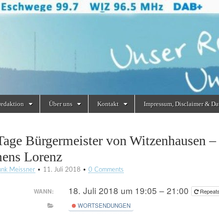
redaktion
Über uns
Kontakt
Impressum, Disclaimer & Da
Tage Bürgermeister von Witzenhausen – 
ens Lorenz
unk Meissner
•
11. Juli 2018
•
0 Comments
18. Juli 2018 um 19:05 – 21:00
WANN:
Repeat
WORTSENDUNGEN