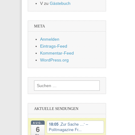
V
zu
Gästebuch
META
Anmelden
Eintrags-Feed
Kommentar-Feed
WordPress.org
Suchen
nach:
AKTUELLE SENDUNGEN
AUG.
18:05
‚Zur Sache …‘ –
6
Politmagazine Fr...