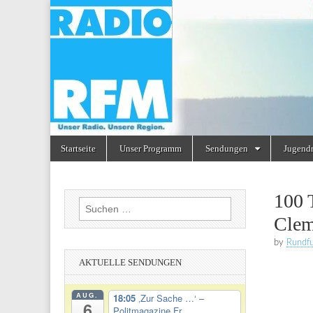
Radio
RFM
Skip
Main
Startseite
Unser Programm
Sendungen
Jugend
to
menu
content
100 
Suchen
Clem
nach:
by
Rundf
AKTUELLE SENDUNGEN
AUG.
18:05
‚Zur Sache …‘ –
6
Politmagazine Fr...