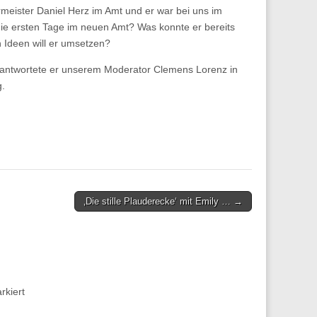
rmeister Daniel Herz im Amt und er war bei uns im
die ersten Tage im neuen Amt? Was konnte er bereits
 Ideen will er umsetzen?
antwortete er unserem Moderator Clemens Lorenz in
g.
‚Die stille Plauderecke‘ mit Emily … →
kiert