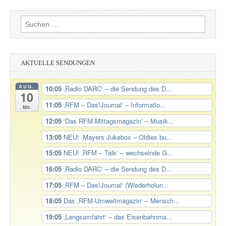
Suchen
nach:
AKTUELLE SENDUNGEN
AUG.
10:05
‚Radio DARC‘ – die Sendung des D...
10
11:05
‚RFM – Das!Journal‘ – Informatio...
Mo.
12:05
‘Das RFM-Mittagsmagazin’ – Musik...
13:05
NEU! ‚Mayers Jukebox – Oldies bu...
15:05
NEU! ‚RFM – Talk‘ – wechselnde G...
16:05
‚Radio DARC‘ – die Sendung des D...
17:05
‚RFM – Das!Journal‘ (Wiederholun...
18:05
Das ‚RFM-Umweltmagazin‘ – Mensch...
19:05
‚Langsamfahrt‘ – das Eisenbahnma...