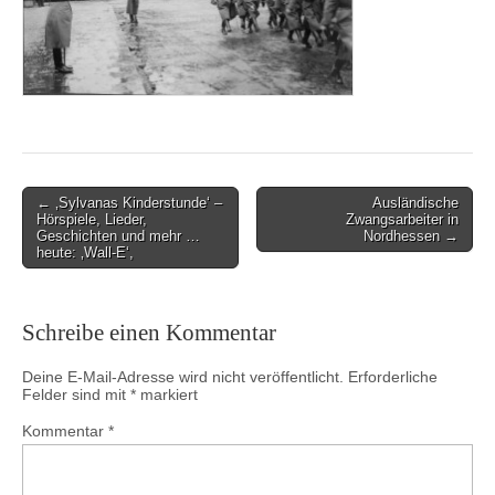
Post
← ‚Sylvanas Kinderstunde‘ –
Ausländische
Hörspiele, Lieder,
Zwangsarbeiter in
navigation
Geschichten und mehr …
Nordhessen →
heute: ‚Wall-E‘,
Schreibe einen Kommentar
Deine E-Mail-Adresse wird nicht veröffentlicht.
Erforderliche
Felder sind mit
*
markiert
Kommentar
*