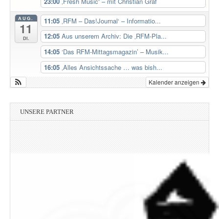
23:00
‚Fresh Music‘ – mit Christian Graf
AUG.
11:05
‚RFM – Das!Journal‘ – Informatio...
11
12:05
Aus unserem Archiv: Die ‚RFM-Pla...
Di.
14:05
‘Das RFM-Mittagsmagazin’ – Musik...
16:05
‚Alles Ansichtssache … was bish...
Kalender anzeigen
UNSERE PARTNER