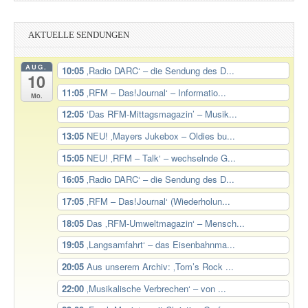
AKTUELLE SENDUNGEN
AUG.
10:05
‚Radio DARC‘ – die Sendung des D...
10
11:05
‚RFM – Das!Journal‘ – Informatio...
Mo.
12:05
‘Das RFM-Mittagsmagazin’ – Musik...
13:05
NEU! ‚Mayers Jukebox – Oldies bu...
15:05
NEU! ‚RFM – Talk‘ – wechselnde G...
16:05
‚Radio DARC‘ – die Sendung des D...
17:05
‚RFM – Das!Journal‘ (Wiederholun...
18:05
Das ‚RFM-Umweltmagazin‘ – Mensch...
19:05
‚Langsamfahrt‘ – das Eisenbahnma...
20:05
Aus unserem Archiv: ‚Tom’s Rock ...
22:00
‚Musikalische Verbrechen‘ – von ...