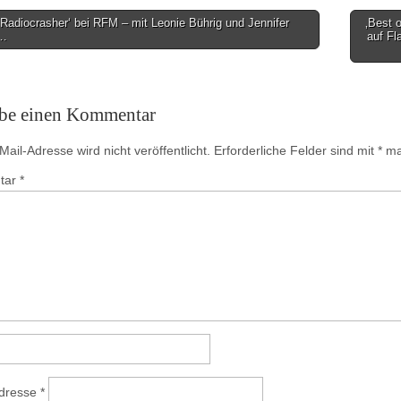
Radiocrasher‘ bei RFM – mit Leonie Bührig und Jennifer
‚Best 
 …
auf Fl
on
ibe einen Kommentar
ail-Adresse wird nicht veröffentlicht.
Erforderliche Felder sind mit
*
mar
tar
*
Adresse
*