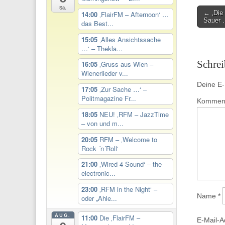
Sa.
Post
← ‚Die 
14:00
‚FlairFM – Afternoon‘ …
Sauer
das Best...
navigati
15:05
‚Alles Ansichtssache
…‘ – Thekla...
Schre
16:05
‚Gruss aus Wien –
Wienerlieder v...
Deine E-M
17:05
‚Zur Sache …‘ –
Politmagazine Fr...
Kommen
18:05
NEU! ‚RFM – JazzTime
– von und m...
20:05
RFM – ‚Welcome to
Rock ´n´Roll‘
21:00
‚Wired 4 Sound‘ – the
electronic...
23:00
‚RFM in the Night‘ –
Name
*
oder „Ahle...
AUG.
11:00
Die ‚FlairFM –
E-Mail-