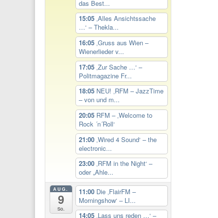
das Best...
15:05
‚Alles Ansichtssache
…‘ – Thekla...
16:05
‚Gruss aus Wien –
Wienerlieder v...
17:05
‚Zur Sache …‘ –
Politmagazine Fr...
18:05
NEU! ‚RFM – JazzTime
– von und m...
20:05
RFM – ‚Welcome to
Rock ´n´Roll‘
21:00
‚Wired 4 Sound‘ – the
electronic...
23:00
‚RFM in the Night‘ –
oder „Ahle...
AUG.
11:00
Die ‚FlairFM –
9
Morningshow‘ – LI...
So.
14:05
‚Lass uns reden …‘ –