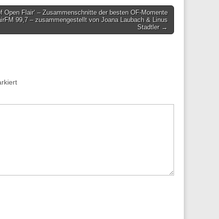
of Open Flair‘ – Zusammenschnitte der besten OF-Momente
airFM 99,7 – zusammengestellt von Joana Laubach & Linus
Stadtler →
kiert