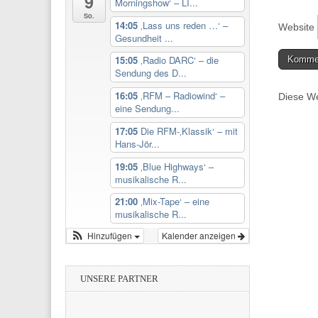
9
Morningshow‘ – LI...
So.
14:05
‚Lass uns reden …‘ –
Website
Gesundheit ...
15:05
‚Radio DARC‘ – die
Sendung des D...
16:05
‚RFM – Radiowind‘ –
Diese We
eine Sendung...
17:05
Die RFM-‚Klassik‘ – mit
Hans-Jör...
19:05
‚Blue Highways‘ –
musikalische R...
21:00
‚Mix-Tape‘ – eine
musikalische R...
Hinzufügen
Kalender anzeigen
UNSERE PARTNER