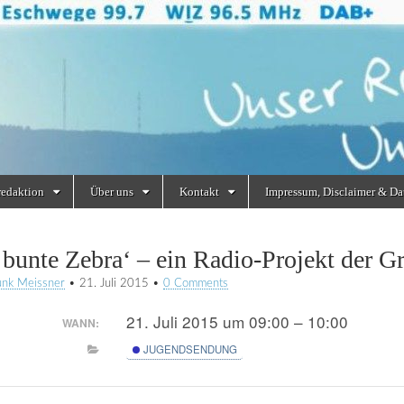
redaktion
Über uns
Kontakt
Impressum, Disclaimer & Da
 bunte Zebra‘ – ein Radio-Projekt der G
unk Meissner
•
21. Juli 2015
•
0 Comments
21. Juli 2015 um 09:00 – 10:00
WANN:
JUGENDSENDUNG