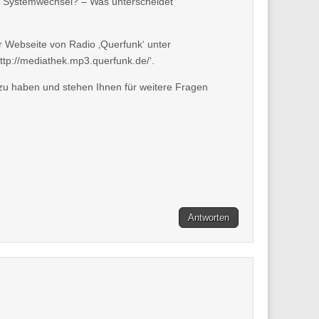
r Systemwechsel? – Was unterscheidet
r Webseite von Radio ‚Querfunk‘ unter
ttp://mediathek.mp3.querfunk.de/‘.
 zu haben und stehen Ihnen für weitere Fragen
Antworten