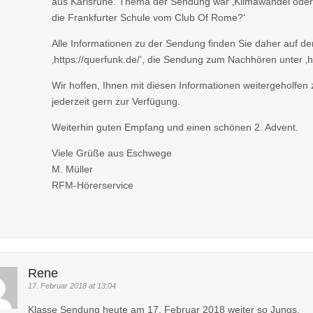
aus Karlsruhe. Thema der Sendung war ‚Klimawandel ode
die Frankfurter Schule vom Club Of Rome?‘
Alle Informationen zu der Sendung finden Sie daher auf de
‚https://querfunk.de/‘, die Sendung zum Nachhören unter ‚h
Wir hoffen, Ihnen mit diesen Informationen weitergeholfen
jederzeit gern zur Verfügung.
Weiterhin guten Empfang und einen schönen 2. Advent.
Viele Grüße aus Eschwege
M. Müller
RFM-Hörerservice
Rene
17. Februar 2018 at 13:04
Klasse Sendung heute am 17. Februar 2018 weiter so Jungs.