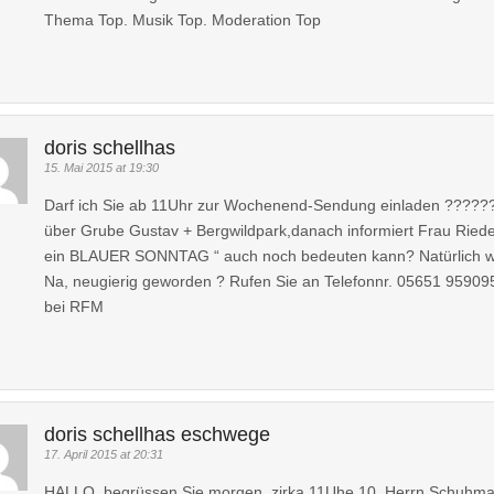
Thema Top. Musik Top. Moderation Top
doris schellhas
15. Mai 2015 at 19:30
Darf ich Sie ab 11Uhr zur Wochenend-Sendung einladen ???????
über Grube Gustav + Bergwildpark,danach informiert Frau Riedel
ein BLAUER SONNTAG “ auch noch bedeuten kann? Natürlich wir
Na, neugierig geworden ? Rufen Sie an Telefonnr. 05651 959095
bei RFM
doris schellhas eschwege
17. April 2015 at 20:31
HALLO, begrüssen Sie morgen, zirka 11Uhe 10, Herrn Schuhmach