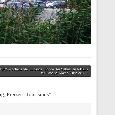
 RFM-Wochenende‘ … Singer Songwriter Sebastian Niklaus
zu Gast bei Marco Gundlach →
, Freizeit, Tourismus
”