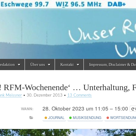
redaktion
Über uns
Kontakt
Impressum, Disclaimer & Da
! RFM-Wochenende‘ … Unterhaltung, Fr
unk Meissner
•
30. Dezember 2013
•
13 Comments
28. Oktober 2023 um 11:05 – 15:00
WANN:
JOURNAL
MUSIKSENDUNG
WORTSENDUN