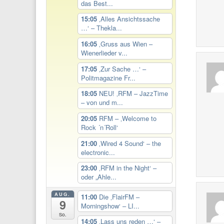
das Best...
15:05
‚Alles Ansichtssache
…‘ – Thekla...
16:05
‚Gruss aus Wien –
Wienerlieder v...
17:05
‚Zur Sache …‘ –
Politmagazine Fr...
18:05
NEU! ‚RFM – JazzTime
– von und m...
20:05
RFM – ‚Welcome to
Rock ´n´Roll‘
21:00
‚Wired 4 Sound‘ – the
electronic...
23:00
‚RFM in the Night‘ –
oder „Ahle...
AUG.
11:00
Die ‚FlairFM –
9
Morningshow‘ – LI...
So.
14:05
‚Lass uns reden …‘ –