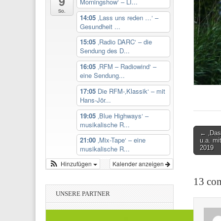
9
Morningshow‘ – LI...
So.
14:05
‚Lass uns reden …‘ –
Gesundheit ...
15:05
‚Radio DARC‘ – die
Sendung des D...
16:05
‚RFM – Radiowind‘ –
eine Sendung...
17:05
Die RFM-‚Klassik‘ – mit
Hans-Jör...
19:05
‚Blue Highways‘ –
musikalische R...
Post
← ‚Das
21:00
‚Mix-Tape‘ – eine
u.a. mi
navigati
2019
musikalische R...
Hinzufügen
Kalender anzeigen
13 com
UNSERE PARTNER