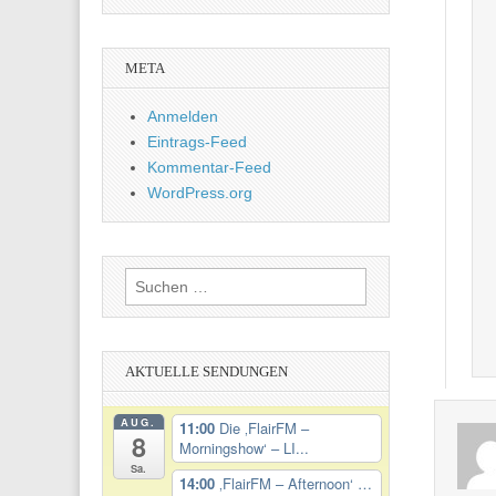
META
Anmelden
Eintrags-Feed
Kommentar-Feed
WordPress.org
Suchen
nach:
AKTUELLE SENDUNGEN
AUG.
11:00
Die ‚FlairFM –
8
Morningshow‘ – LI...
Sa.
14:00
‚FlairFM – Afternoon‘ …