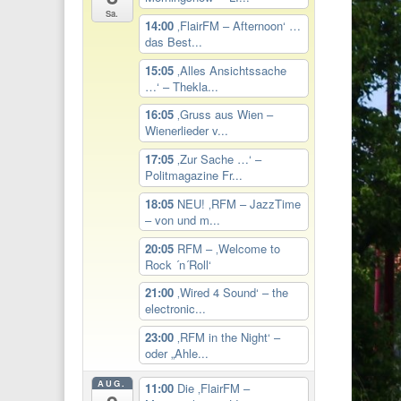
Sa.
14:00
‚FlairFM – Afternoon‘ …
das Best...
15:05
‚Alles Ansichtssache
…‘ – Thekla...
16:05
‚Gruss aus Wien –
Wienerlieder v...
17:05
‚Zur Sache …‘ –
Politmagazine Fr...
18:05
NEU! ‚RFM – JazzTime
– von und m...
20:05
RFM – ‚Welcome to
Rock ´n´Roll‘
21:00
‚Wired 4 Sound‘ – the
electronic...
23:00
‚RFM in the Night‘ –
oder „Ahle...
AUG.
11:00
Die ‚FlairFM –