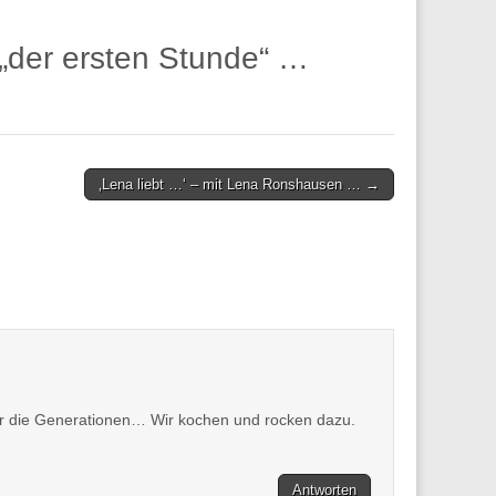
 „der ersten Stunde“ …
‚Lena liebt …‘ – mit Lena Ronshausen … →
er die Generationen… Wir kochen und rocken dazu.
Antworten