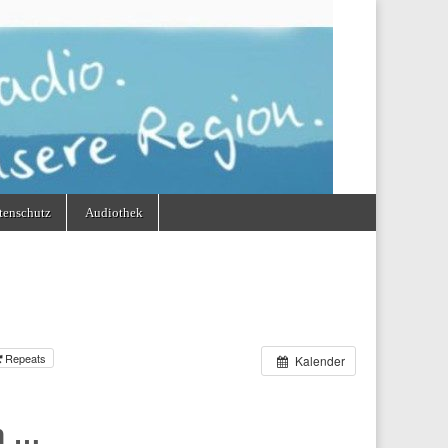
tenschutz
Audiothek
Repeats
Kalender
n …