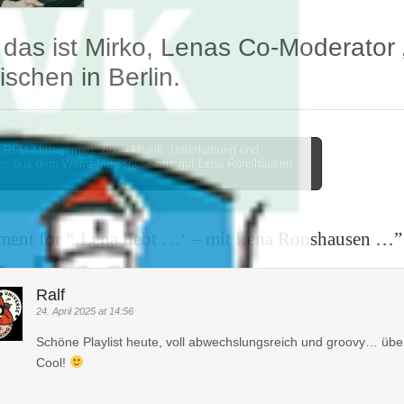
das ist Mirko, Lenas Co-Moderator
ischen in Berlin.
 RFM-Mittagsmagazin‘ – Musik, Unterhaltung und
les aus dem Werra-Meissner-Kreis mit Lena Ronshausen
on
ent for “
‚Lena liebt …‘ – mit Lena Ronshausen …
”
Ralf
24. April 2025 at 14:56
Schöne Playlist heute, voll abwechslungsreich und groovy… üb
Cool!