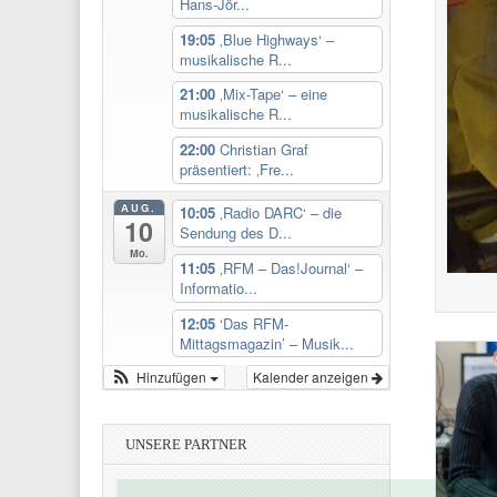
Hans-Jör...
19:05
‚Blue Highways‘ –
musikalische R...
21:00
‚Mix-Tape‘ – eine
musikalische R...
22:00
Christian Graf
präsentiert: ‚Fre...
AUG.
10:05
‚Radio DARC‘ – die
10
Sendung des D...
Mo.
11:05
‚RFM – Das!Journal‘ –
Informatio...
12:05
‘Das RFM-
Mittagsmagazin’ – Musik...
Hinzufügen
Kalender anzeigen
UNSERE PARTNER