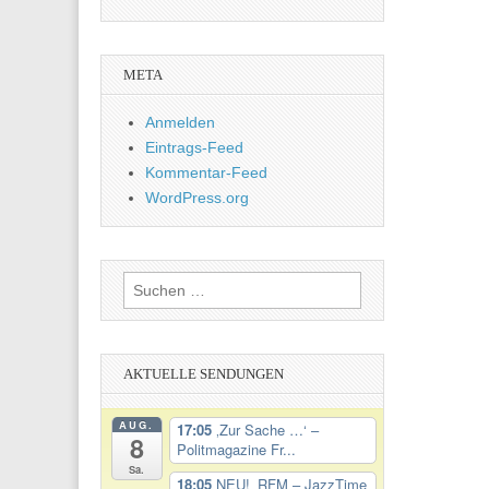
META
Anmelden
Eintrags-Feed
Kommentar-Feed
WordPress.org
Suchen
nach:
AKTUELLE SENDUNGEN
AUG.
17:05
‚Zur Sache …‘ –
8
Politmagazine Fr...
Sa.
18:05
NEU! ‚RFM – JazzTime