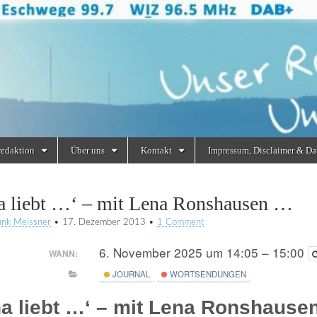
redaktion
Über uns
Kontakt
Impressum, Disclaimer & Da
a liebt …‘ – mit Lena Ronshausen …
unk Meissner
•
17. Dezember 2013
•
1 Comment
6. November 2025 um 14:05 – 15:00
WANN:
JOURNAL
WORTSENDUNGEN
na liebt …‘ – mit Lena Ronshause