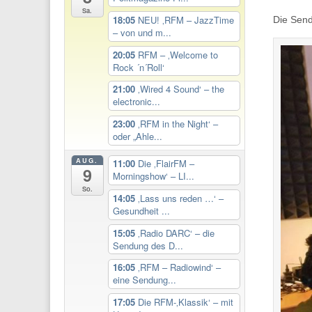
Sa.
18:05
NEU! ‚RFM – JazzTime
Die Send
– von und m...
20:05
RFM – ‚Welcome to
Rock ´n´Roll‘
21:00
‚Wired 4 Sound‘ – the
electronic...
23:00
‚RFM in the Night‘ –
oder „Ahle...
AUG.
11:00
Die ‚FlairFM –
9
Morningshow‘ – LI...
So.
14:05
‚Lass uns reden …‘ –
Gesundheit ...
15:05
‚Radio DARC‘ – die
Sendung des D...
16:05
‚RFM – Radiowind‘ –
eine Sendung...
17:05
Die RFM-‚Klassik‘ – mit