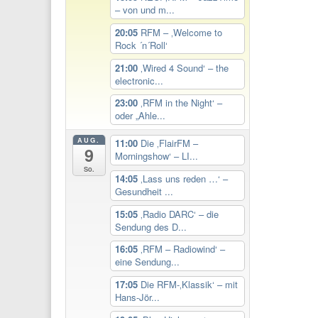
– von und m...
20:05
RFM – ‚Welcome to
Rock ´n´Roll‘
21:00
‚Wired 4 Sound‘ – the
electronic...
23:00
‚RFM in the Night‘ –
oder „Ahle...
AUG.
11:00
Die ‚FlairFM –
9
Morningshow‘ – LI...
So.
14:05
‚Lass uns reden …‘ –
Gesundheit ...
15:05
‚Radio DARC‘ – die
Sendung des D...
16:05
‚RFM – Radiowind‘ –
eine Sendung...
17:05
Die RFM-‚Klassik‘ – mit
Hans-Jör...