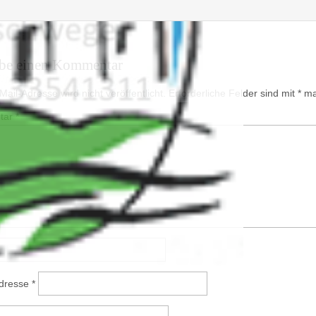
ibe einen Kommentar
ail-Adresse wird nicht veröffentlicht.
Erforderliche Felder sind mit
*
mar
tar
*
Adresse
*