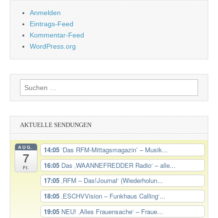
Anmelden
Eintrags-Feed
Kommentar-Feed
WordPress.org
Suchen
nach:
AKTUELLE SENDUNGEN
AUG.
14:05
‘Das RFM-Mittagsmagazin’ – Musik...
7
16:05
Das ‚WAANNEFREDDER Radio‘ – alle...
Fr.
17:05
‚RFM – Das!Journal‘ (Wiederholun...
18:05
‚ESCHVVision – Funkhaus Calling‘...
19:05
NEU! ‚Alles Frauensache‘ – Fraue...