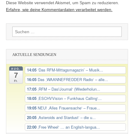
Diese Website verwendet Akismet, um Spam zu reduzieren.
Erfahre, wie deine Kommentardaten verarbeitet werden.
Suchen
nach:
AKTUELLE SENDUNGEN
AUG.
14:05
‘Das RFM-Mittagsmagazin’ – Musik...
7
16:05
Das ‚WAANNEFREDDER Radio‘ – alle...
Fr.
17:05
‚RFM – Das!Journal‘ (Wiederholun...
18:05
‚ESCHVVision – Funkhaus Calling‘...
19:05
NEU! ‚Alles Frauensache‘ – Fraue...
20:05
‚Asteroids and Stardust‘ – die u...
22:00
‚Free Wheel‘ … an English-langua...