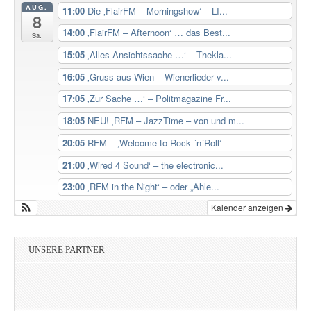
AUG.
11:00
Die ‚FlairFM – Morningshow‘ – LI...
8
14:00
‚FlairFM – Afternoon‘ … das Best...
Sa.
15:05
‚Alles Ansichtssache …‘ – Thekla...
16:05
‚Gruss aus Wien – Wienerlieder v...
17:05
‚Zur Sache …‘ – Politmagazine Fr...
18:05
NEU! ‚RFM – JazzTime – von und m...
20:05
RFM – ‚Welcome to Rock ´n´Roll‘
21:00
‚Wired 4 Sound‘ – the electronic...
23:00
‚RFM in the Night‘ – oder „Ahle...
Kalender anzeigen
UNSERE PARTNER