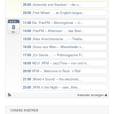
20:05
‚Asteroids and Stardust‘ – die u...
22:00
‚Free Wheel‘ … an English-langua...
AUG.
11:00
Die ‚FlairFM – Morningshow‘ – LI...
8
14:00
‚FlairFM – Afternoon‘ … das Best...
Sa.
15:05
‚Alles Ansichtssache …‘ – Thekla...
16:05
‚Gruss aus Wien – Wienerlieder v...
17:05
‚Zur Sache …‘ – Politmagazine Fr...
18:05
NEU! ‚RFM – JazzTime – von und m...
20:05
RFM – ‚Welcome to Rock ´n´Roll‘
21:00
‚Wired 4 Sound‘ – the electronic...
23:00
‚RFM in the Night‘ – oder „Ahle...
Kalender anzeigen
UNSERE PARTNER