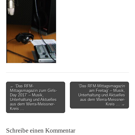
Post
← ‘Das RFM-
‘Das RFM-Mittagsmagazin
Mittagsmagazin zum Girls-
am Freitag’ – Musik,
navigation
Day 2017’ – Musik,
Unterhaltung und Aktuelles
Unterhaltung und Aktuelles
aus dem Werra-Meissner-
aus dem Werra-Meissner-
Kreis … →
Kreis …
Schreibe einen Kommentar