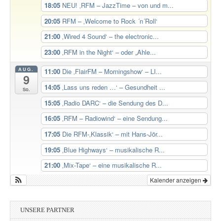
18:05
NEU! ‚RFM – JazzTime – von und m...
20:05
RFM – ‚Welcome to Rock ´n´Roll‘
21:00
‚Wired 4 Sound‘ – the electronic...
23:00
‚RFM in the Night‘ – oder „Ahle...
AUG.
11:00
Die ‚FlairFM – Morningshow‘ – LI...
9
14:05
‚Lass uns reden …‘ – Gesundheit ...
So.
15:05
‚Radio DARC‘ – die Sendung des D...
16:05
‚RFM – Radiowind‘ – eine Sendung...
17:05
Die RFM-‚Klassik‘ – mit Hans-Jör...
19:05
‚Blue Highways‘ – musikalische R...
21:00
‚Mix-Tape‘ – eine musikalische R...
Kalender anzeigen
UNSERE PARTNER