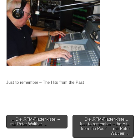
Just to remember – The Hits from the Past
Post
← Die ‚RFM-Plattenkiste‘ –
Die ‚RFM-Plattenkiste …
mit Peter Walther …
Just to remember – the Hits
navigation
from the Past‘ … mit Peter
Walther →