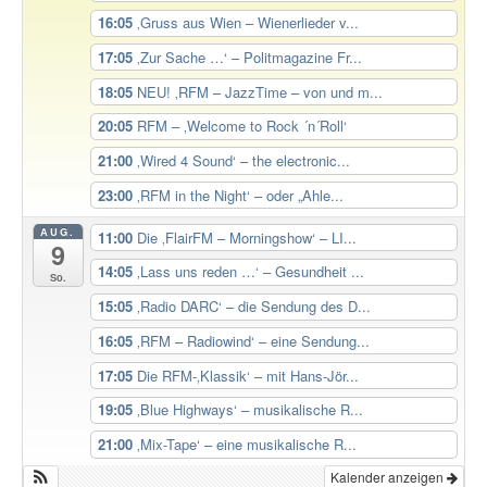
16:05
‚Gruss aus Wien – Wienerlieder v...
17:05
‚Zur Sache …‘ – Politmagazine Fr...
18:05
NEU! ‚RFM – JazzTime – von und m...
20:05
RFM – ‚Welcome to Rock ´n´Roll‘
21:00
‚Wired 4 Sound‘ – the electronic...
23:00
‚RFM in the Night‘ – oder „Ahle...
AUG.
11:00
Die ‚FlairFM – Morningshow‘ – LI...
9
14:05
‚Lass uns reden …‘ – Gesundheit ...
So.
15:05
‚Radio DARC‘ – die Sendung des D...
16:05
‚RFM – Radiowind‘ – eine Sendung...
17:05
Die RFM-‚Klassik‘ – mit Hans-Jör...
19:05
‚Blue Highways‘ – musikalische R...
21:00
‚Mix-Tape‘ – eine musikalische R...
Kalender anzeigen