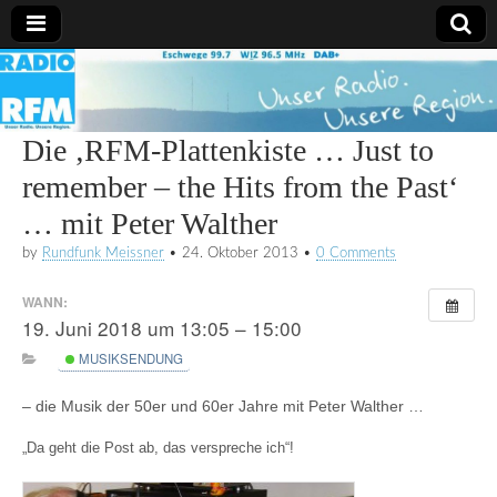
Radio
RFM
Die ‚RFM-Plattenkiste … Just to
remember – the Hits from the Past‘
… mit Peter Walther
by
Rundfunk Meissner
•
24. Oktober 2013
•
0 Comments
WANN:
19. Juni 2018 um 13:05 – 15:00
MUSIKSENDUNG
– die Musik der 50er und 60er Jahre mit Peter Walther …
„Da geht die Post ab, das verspreche ich“!