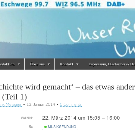
redaktion
Über uns
Kontakt
Impressum, Disclaimer & Da
chichte wird gemacht‘ – das etwas ande
(Teil 1)
unk Meissner
•
13. Januar 2014
•
0 Comments
22. März 2014 um 15:05 – 16:00
WANN:
MUSIKSENDUNG