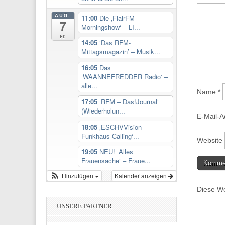
AUG.
11:00
Die ‚FlairFM –
7
Morningshow‘ – LI...
Fr.
14:05
‘Das RFM-
Mittagsmagazin’ – Musik...
16:05
Das
‚WAANNEFREDDER Radio‘ –
alle...
Name
*
17:05
‚RFM – Das!Journal‘
(Wiederholun...
E-Mail-
18:05
‚ESCHVVision –
Funkhaus Calling‘...
Website
19:05
NEU! ‚Alles
Frauensache‘ – Fraue...
Hinzufügen
Kalender anzeigen
Diese We
UNSERE PARTNER