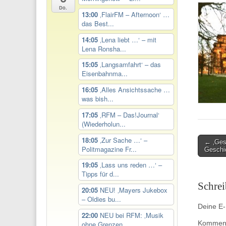
Do.
13:00
‚FlairFM – Afternoon‘ …
das Best...
14:05
‚Lena liebt …‘ – mit
Lena Ronsha...
15:05
‚Langsamfahrt‘ – das
Eisenbahnma...
16:05
‚Alles Ansichtssache …
was bish...
17:05
‚RFM – Das!Journal‘
(Wiederholun...
18:05
‚Zur Sache …‘ –
Post
← ‚Ges
Politmagazine Fr...
Geschi
navigati
19:05
‚Lass uns reden …‘ –
Tipps für d...
Schre
20:05
NEU! ‚Mayers Jukebox
– Oldies bu...
Deine E-M
22:00
NEU bei RFM: ‚Musik
Kommen
ohne Grenzen...