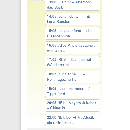
13:00
‚FlairFM – Afternoon‘ …
das Best...
14:05
‚Lena liebt …‘ – mit
Lena Ronsha...
15:05
‚Langsamfahrt‘ – das
Eisenbahnma...
16:05
‚Alles Ansichtssache …
was bish...
17:05
‚RFM – Das!Journal‘
(Wiederholun...
18:05
‚Zur Sache …‘ –
Politmagazine Fr...
19:05
‚Lass uns reden …‘ –
Tipps für d...
20:05
NEU! ‚Mayers Jukebox
– Oldies bu...
22:00
NEU bei RFM: ‚Musik
ohne Grenzen...