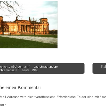
chichte wird gemacht‘ – das etwas andere
‚Ka
chtsmagazin … heute: 1948
on
ibe einen Kommentar
ail-Adresse wird nicht veröffentlicht.
Erforderliche Felder sind mit
*
mar
tar
*