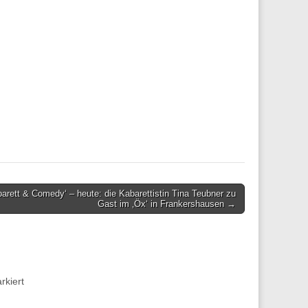
barett & Comedy‘ – heute: die Kabarettistin Tina Teubner zu
Gast im ‚Öx‘ in Frankershausen →
kiert