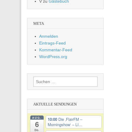
V
zu
Gästebuch
META
Anmelden
Eintrags-Feed
Kommentar-Feed
WordPress.org
Suchen
nach:
AKTUELLE SENDUNGEN
AUG.
10:00
Die ‚FlairFM –
6
Morningshow‘ – LI...
Do.