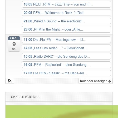
18:05
NEU! ‚RFM – JazzTime – von und m...
20:05
RFM – ‚Welcome to Rock ´n´Roll‘
21:00
‚Wired 4 Sound‘ – the electronic...
23:00
‚RFM in the Night‘ – oder „Ahle...
AUG.
11:00
Die ‚FlairFM – Morningshow‘ – LI...
9
14:05
‚Lass uns reden …‘ – Gesundheit ...
So.
15:05
‚Radio DARC‘ – die Sendung des D...
16:05
‚RFM – Radiowind‘ – eine Sendung...
17:05
Die RFM-‚Klassik‘ – mit Hans-Jör...
Kalender anzeigen
UNSERE PARTNER