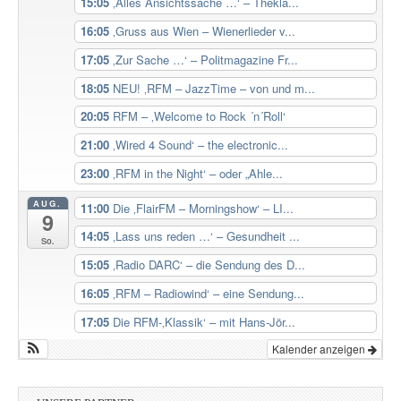
15:05
‚Alles Ansichtssache …‘ – Thekla...
16:05
‚Gruss aus Wien – Wienerlieder v...
17:05
‚Zur Sache …‘ – Politmagazine Fr...
18:05
NEU! ‚RFM – JazzTime – von und m...
20:05
RFM – ‚Welcome to Rock ´n´Roll‘
21:00
‚Wired 4 Sound‘ – the electronic...
23:00
‚RFM in the Night‘ – oder „Ahle...
AUG.
11:00
Die ‚FlairFM – Morningshow‘ – LI...
9
14:05
‚Lass uns reden …‘ – Gesundheit ...
So.
15:05
‚Radio DARC‘ – die Sendung des D...
16:05
‚RFM – Radiowind‘ – eine Sendung...
17:05
Die RFM-‚Klassik‘ – mit Hans-Jör...
Kalender anzeigen