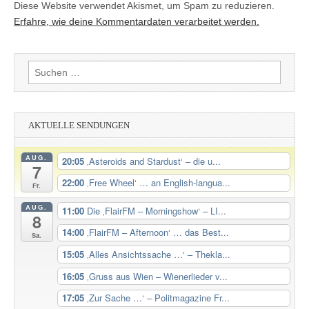
Diese Website verwendet Akismet, um Spam zu reduzieren.
Erfahre, wie deine Kommentardaten verarbeitet werden.
Suchen
nach:
AKTUELLE SENDUNGEN
AUG.
20:05
‚Asteroids and Stardust‘ – die u...
7
22:00
‚Free Wheel‘ … an English-langua...
Fr.
AUG.
11:00
Die ‚FlairFM – Morningshow‘ – LI...
8
14:00
‚FlairFM – Afternoon‘ … das Best...
Sa.
15:05
‚Alles Ansichtssache …‘ – Thekla...
16:05
‚Gruss aus Wien – Wienerlieder v...
17:05
‚Zur Sache …‘ – Politmagazine Fr...