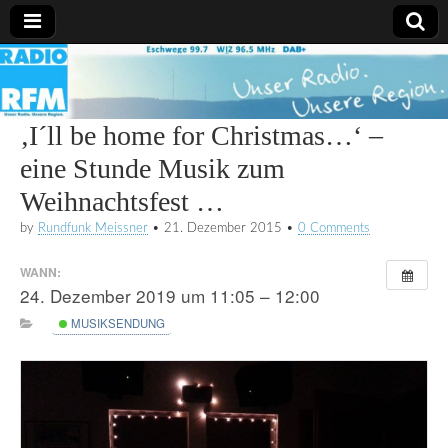
Radio
RFM
‚I´ll be home for Christmas…‘ –
eine Stunde Musik zum
Weihnachtsfest …
by
Rundfunk Meissner
•
21. Dezember 2015
•
0 Comments
WANN:
24. Dezember 2019 um 11:05 – 12:00
MUSIKSENDUNG