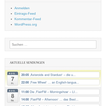
Anmelden
Eintrags-Feed
Kommentar-Feed
WordPress.org
Suchen
nach:
AKTUELLE SENDUNGEN
AUG.
20:05
‚Asteroids and Stardust‘ – die u...
7
22:00
‚Free Wheel‘ … an English-langua...
Fr.
AUG.
11:00
Die ‚FlairFM – Morningshow‘ – LI...
8
14:00
‚FlairFM – Afternoon‘ … das Best...
Sa.