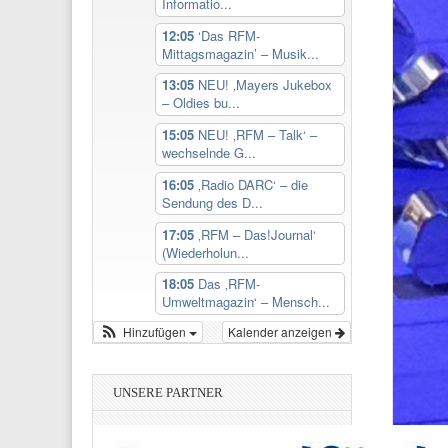
Informatio...
12:05
‘Das RFM-
Mittagsmagazin’ – Musik...
13:05
NEU! ‚Mayers Jukebox
– Oldies bu...
15:05
NEU! ‚RFM – Talk‘ –
wechselnde G...
16:05
‚Radio DARC‘ – die
Sendung des D...
17:05
‚RFM – Das!Journal‘
(Wiederholun...
18:05
Das ‚RFM-
Umweltmagazin‘ – Mensch...
Hinzufügen
Kalender anzeigen
UNSERE PARTNER