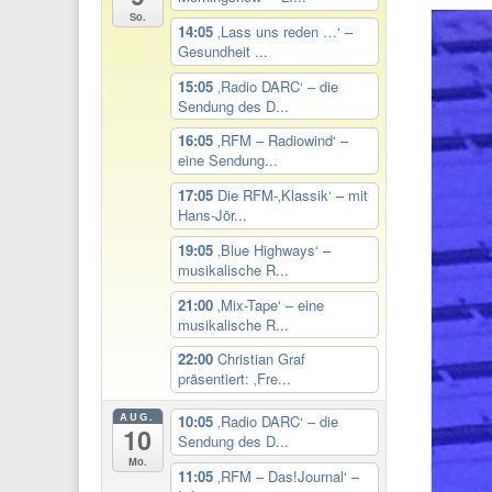
So.
14:05
‚Lass uns reden …‘ –
Gesundheit ...
15:05
‚Radio DARC‘ – die
Sendung des D...
16:05
‚RFM – Radiowind‘ –
eine Sendung...
17:05
Die RFM-‚Klassik‘ – mit
Hans-Jör...
19:05
‚Blue Highways‘ –
musikalische R...
21:00
‚Mix-Tape‘ – eine
musikalische R...
22:00
Christian Graf
präsentiert: ‚Fre...
AUG.
10:05
‚Radio DARC‘ – die
10
Sendung des D...
Mo.
11:05
‚RFM – Das!Journal‘ –