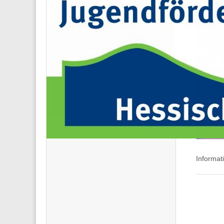
Informat
Post
navigati