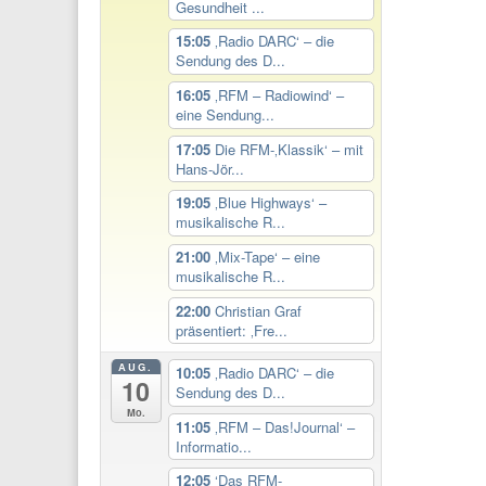
Gesundheit ...
15:05
‚Radio DARC‘ – die
Sendung des D...
16:05
‚RFM – Radiowind‘ –
eine Sendung...
17:05
Die RFM-‚Klassik‘ – mit
Hans-Jör...
19:05
‚Blue Highways‘ –
musikalische R...
21:00
‚Mix-Tape‘ – eine
musikalische R...
22:00
Christian Graf
präsentiert: ‚Fre...
AUG.
10:05
‚Radio DARC‘ – die
10
Sendung des D...
Mo.
11:05
‚RFM – Das!Journal‘ –
Informatio...
12:05
‘Das RFM-