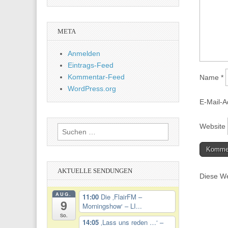
META
Anmelden
Eintrags-Feed
Kommentar-Feed
Name
*
WordPress.org
E-Mail-
Website
Suchen
nach:
AKTUELLE SENDUNGEN
Diese We
AUG.
11:00
Die ‚FlairFM –
9
Morningshow‘ – LI...
So.
14:05
‚Lass uns reden …‘ –