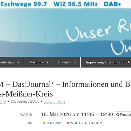
redaktion
Über uns
Kontakt
Impressum, Disclaimer & Da
 – Das!Journal‘ – Informationen und Be
a-Meißner-Kreis
RFM
•
25. August 2013
•
3 Comments
18. Mai 2026 um 11:05 – 12:00
WANN:
Repeat
JOURNAL
WORTSENDUNGEN