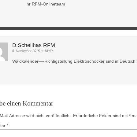
Ihr RFM-Onlineteam
D.Schellhas RFM
5. November 2015 at 18:49
Waldkalender—-Richtigstellung Elektroschocker sind in Deutsch
ibe einen Kommentar
ail-Adresse wird nicht veröffentlicht.
Erforderliche Felder sind mit
*
mar
tar
*