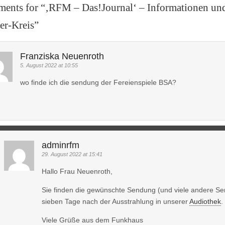
ents for “
‚RFM – Das!Journal‘ – Informationen und 
er-Kreis
”
Franziska Neuenroth
5. August 2022 at 10:55
wo finde ich die sendung der Fereienspiele BSA?
adminrfm
29. August 2022 at 15:41
Hallo Frau Neuenroth,
Sie finden die gewünschte Sendung (und viele andere S
sieben Tage nach der Ausstrahlung in unserer
Audiothek
.
Viele Grüße aus dem Funkhaus