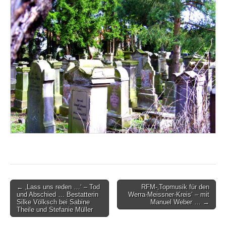
Post
← ‚Lass uns reden …‘ – Tod
RFM-‚Topmusik für den
und Abschied … Bestatterin
Werra-Meissner-Kreis‘ – mit
navigation
Silke Völksch bei Sabine
Manuel Weber … →
Theile und Stefanie Müller