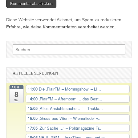
Diese Website verwendet Akismet, um Spam zu reduzieren.
Erfahre, wie deine Kommentardaten verarbeitet werden.
Suchen
nach:
AKTUELLE SENDUNGEN
AUG.
11:00
Die ‚FlairFM – Morningshow‘ – LI...
8
14:00
‚FlairFM – Afternoon‘ … das Best...
Sa.
15:05
‚Alles Ansichtssache …‘ – Thekla...
16:05
‚Gruss aus Wien – Wienerlieder v...
17:05
‚Zur Sache …‘ – Politmagazine Fr...
18:05
NEU! ‚RFM – JazzTime – von und m...