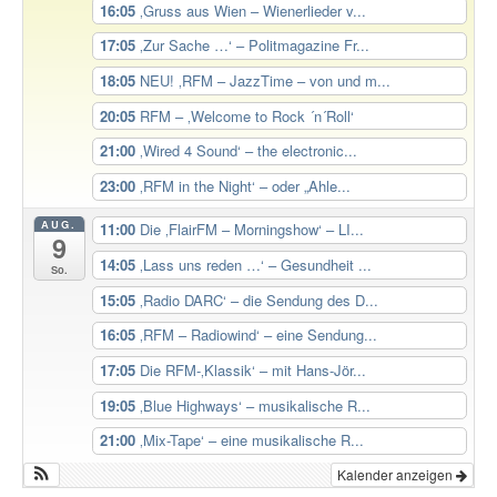
16:05
‚Gruss aus Wien – Wienerlieder v...
17:05
‚Zur Sache …‘ – Politmagazine Fr...
18:05
NEU! ‚RFM – JazzTime – von und m...
20:05
RFM – ‚Welcome to Rock ´n´Roll‘
21:00
‚Wired 4 Sound‘ – the electronic...
23:00
‚RFM in the Night‘ – oder „Ahle...
AUG.
11:00
Die ‚FlairFM – Morningshow‘ – LI...
9
14:05
‚Lass uns reden …‘ – Gesundheit ...
So.
15:05
‚Radio DARC‘ – die Sendung des D...
16:05
‚RFM – Radiowind‘ – eine Sendung...
17:05
Die RFM-‚Klassik‘ – mit Hans-Jör...
19:05
‚Blue Highways‘ – musikalische R...
21:00
‚Mix-Tape‘ – eine musikalische R...
Kalender anzeigen