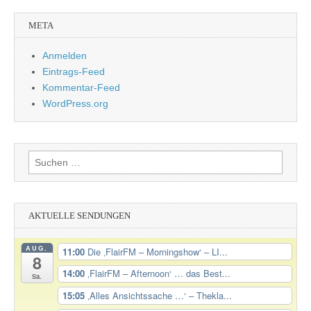
META
Anmelden
Eintrags-Feed
Kommentar-Feed
WordPress.org
Suchen
nach:
AKTUELLE SENDUNGEN
AUG.
11:00
Die ‚FlairFM – Morningshow‘ – LI...
8
14:00
‚FlairFM – Afternoon‘ … das Best...
Sa.
15:05
‚Alles Ansichtssache …‘ – Thekla...