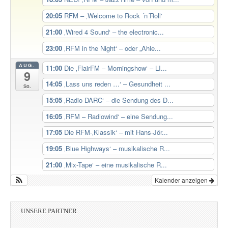
20:05
RFM – ‚Welcome to Rock ´n´Roll‘
21:00
‚Wired 4 Sound‘ – the electronic...
23:00
‚RFM in the Night‘ – oder „Ahle...
AUG.
11:00
Die ‚FlairFM – Morningshow‘ – LI...
9
14:05
‚Lass uns reden …‘ – Gesundheit ...
So.
15:05
‚Radio DARC‘ – die Sendung des D...
16:05
‚RFM – Radiowind‘ – eine Sendung...
17:05
Die RFM-‚Klassik‘ – mit Hans-Jör...
19:05
‚Blue Highways‘ – musikalische R...
21:00
‚Mix-Tape‘ – eine musikalische R...
Kalender anzeigen
UNSERE PARTNER