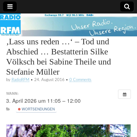
Radio
RFM
‚Lass uns reden …‘ – Tod und
Abschied … Bestatterin Silke
Völksch bei Sabine Theile und
Stefanie Müller
by
RadioRFM
•
24. August 2016
•
0 Comments
WANN:
3. April 2026 um 11:05 – 12:00
WORTSENDUNGEN