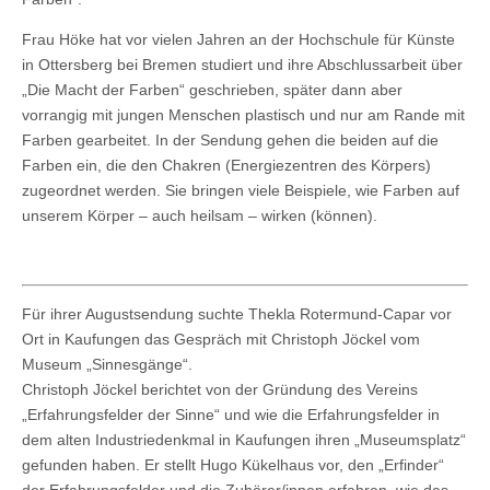
Frau Höke hat vor vielen Jahren an der Hochschule für Künste
in Ottersberg bei Bremen studiert und ihre Abschlussarbeit über
„Die Macht der Farben“ geschrieben, später dann aber
vorrangig mit jungen Menschen plastisch und nur am Rande mit
Farben gearbeitet. In der Sendung gehen die beiden auf die
Farben ein, die den Chakren (Energiezentren des Körpers)
zugeordnet werden. Sie bringen viele Beispiele, wie Farben auf
unserem Körper – auch heilsam – wirken (können).
Für ihrer Augustsendung suchte Thekla Rotermund-Capar vor
Ort in Kaufungen das Gespräch mit Christoph Jöckel vom
Museum „Sinnesgänge“.
Christoph Jöckel berichtet von der Gründung des Vereins
„Erfahrungsfelder der Sinne“ und wie die Erfahrungsfelder in
dem alten Industriedenkmal in Kaufungen ihren „Museumsplatz“
gefunden haben. Er stellt Hugo Kükelhaus vor, den „Erfinder“
der Erfahrungsfelder und die Zuhörer/innen erfahren, wie das