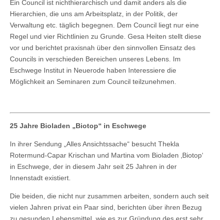
Ein Council ist nichthierarchisch und damit anders als die
Hierarchien, die uns am Arbeitsplatz, in der Politik, der
Verwaltung etc. täglich begegnen. Dem Council liegt nur eine
Regel und vier Richtlinien zu Grunde. Gesa Heiten stellt diese
vor und berichtet praxisnah über den sinnvollen Einsatz des
Councils in verschieden Bereichen unseres Lebens. Im
Eschwege Institut in Neuerode haben Interessiere die
Möglichkeit an Seminaren zum Council teilzunehmen.
25 Jahre Bioladen „Biotop“ in Eschwege
In ihrer Sendung „Alles Ansichtssache“ besucht Thekla
Rotermund-Capar Krischan und Martina vom Bioladen ‚Biotop‘
in Eschwege, der in diesem Jahr seit 25 Jahren in der
Innenstadt existiert.
Die beiden, die nicht nur zusammen arbeiten, sondern auch seit
vielen Jahren privat ein Paar sind, berichten über ihren Bezug
zu gesunden Lebensmittel, wie es zur Gründung des erst sehr