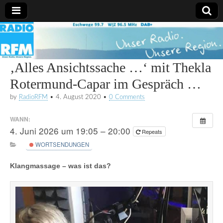
Radio
RFM
‚Alles Ansichtssache …‘ mit Thekla
Rotermund-Capar im Gespräch …
by
RadioRFM
•
4. August 2020
•
0 Comments
WANN:
4. Juni 2026 um 19:05 – 20:00
Repeats
WORTSENDUNGEN
Klangmassage – was ist das?