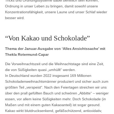
Tricks und Ordnungssysteme dabei behilflich sein können,
Ordnung in unser Leben zu bringen, damit sowohl unsere
Konzentrationsfähigkeit, unsere Laune und unser Schlaf wieder
besser wird.
“Von Kakao und Schokolade”
Thema der Januar-Ausgabe von ‘Alles Ansichtssache’ mit
Thekla Rotermund-Capar
Die Vorweihnachtszeit und die Weihnachtstage sind eine Zeit,
die von Süßigkeiten quasi „umhüllt“ werden.
In Deutschland wurden 2022 insgesamt 169 Millionen
Schokoladenweihnachtsmänner produziert und sicher auch zum
größten Teil „verspeist“. Nach den Feiertagen streichen wir uns
über den prall gefüllten Bauch und schwören „Abbitte“ – weniger
essen, vor allem keine Süßigkeiten mehr. Doch Schokolade (in
Maßen und mit einem guten Kakaoanteil) ist sogar gesund.
Kakao wirkt blutdrucksenkend, gefäßschützend, antioxidativ,