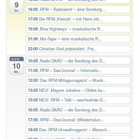
9
16:05
‚RFM – Radiowind‘ – eine Sendung...
So.
17:05
Die RFM-‚Klassik‘ – mit Hans-Jör...
19:05
‚Blue Highways‘ – musikalische R...
21:00
‚Mix-Tape‘ – eine musikalische R...
22:00
Christian Graf präsentiert: ‚Fre...
AUG.
10:05
‚Radio DARC‘ – die Sendung des D...
10
11:05
‚RFM – Das!Journal‘ – Informatio...
Mo.
12:05
‘Das RFM-Mittagsmagazin’ – Musik...
13:05
NEU! ‚Mayers Jukebox – Oldies bu...
15:05
NEU! ‚RFM – Talk‘ – wechselnde G...
16:05
‚Radio DARC‘ – die Sendung des D...
17:05
‚RFM – Das!Journal‘ (Wiederholun...
18:05
Das ‚RFM-Umweltmagazin‘ – Mensch...