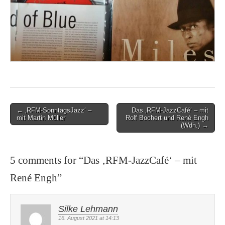
Post
← ‚RFM-SonntagsJazz‘ –
Das ‚RFM-JazzCafé‘ – mit
mit Martin Müller
Rolf Bochert und René Engh
navigation
(Wdh.) →
5 comments for “
Das ‚RFM-JazzCafé‘ – mit
René Engh
”
Silke Lehmann
16. August 2021 at 14:13