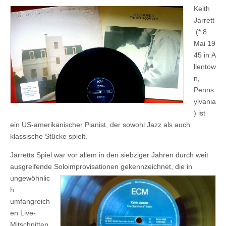
Keith
Jarrett
(* 8.
Mai 19
45 in A
llentow
n,
Penns
ylvania
) ist
ein US-amerikanischer Pianist, der sowohl Jazz als auch
klassische Stücke spielt.
Jarretts Spiel war vor allem in den siebziger Jahren durch weit
ausgreifende Soloimprovisatione
n gekennzeichnet, die in
ungewöhnlic
h
umfangreich
en Live-
Mitschnitten