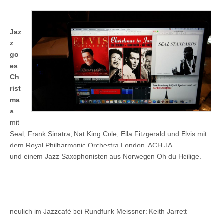
Jaz
z
go
es
Ch
rist
ma
s
mit
Seal, Frank Sinatra, Nat King Cole, Ella Fitzgerald und Elvis mit
dem Royal Philharmonic Orchestra London. ACH JA
und einem Jazz Saxophonisten aus Norwegen Oh du Heilige.
neulich im Jazzcafé bei Rundfunk Meissner: Keith Jarrett