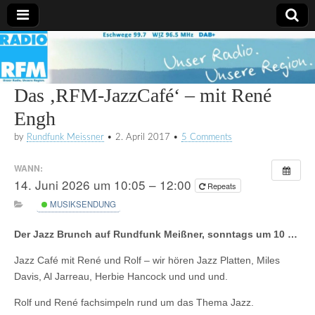
Radio
RFM
Das ‚RFM-JazzCafé‘ – mit René
Engh
by
Rundfunk Meissner
•
2. April 2017
•
5 Comments
WANN:
14. Juni 2026 um 10:05 – 12:00
Repeats
MUSIKSENDUNG
Der Jazz Brunch auf Rundfunk Meißner, sonntags um 10 …
Jazz Café mit René und Rolf – wir hören Jazz Platten, Miles
Davis, Al Jarreau, Herbie Hancock und und und.
Rolf und René fachsimpeln rund um das Thema Jazz.