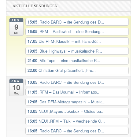
AKTUELLE SENDUNGEN
AUG.
15:05
‚Radio DARC‘ – die Sendung des D...
9
16:05
‚RFM – Radiowind‘ – eine Sendung...
So.
17:05
Die RFM-‚Klassik‘ – mit Hans-Jör...
19:05
‚Blue Highways‘ – musikalische R...
21:00
‚Mix-Tape‘ – eine musikalische R...
22:00
Christian Graf präsentiert: ‚Fre...
AUG.
10:05
‚Radio DARC‘ – die Sendung des D...
10
11:05
‚RFM – Das!Journal‘ – Informatio...
Mo.
12:05
‘Das RFM-Mittagsmagazin’ – Musik...
13:05
NEU! ‚Mayers Jukebox – Oldies bu...
15:05
NEU! ‚RFM – Talk‘ – wechselnde G...
16:05
‚Radio DARC‘ – die Sendung des D...