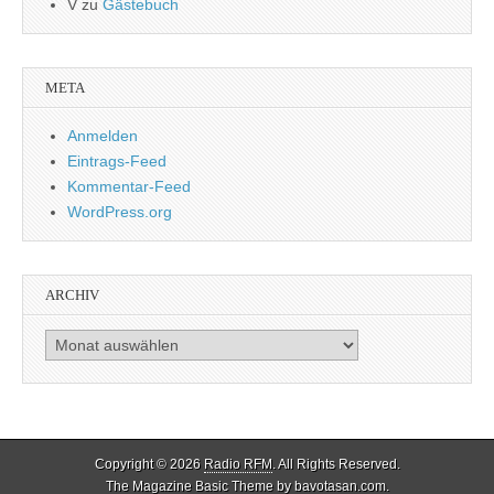
V
zu
Gästebuch
META
Anmelden
Eintrags-Feed
Kommentar-Feed
WordPress.org
ARCHIV
Archiv
Copyright © 2026
Radio RFM
. All Rights Reserved.
The Magazine Basic Theme by
bavotasan.com
.