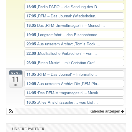
16:05
‚Radio DARC‘ – die Sendung des D...
17:05
‚RFM – Das!Journal‘ (Wiederholun...
18:05
Das ‚RFM-Umweltmagazin‘ – Mensch...
19:05
‚Langsamfahrt‘ – das Eisenbahnma...
20:05
Aus unserem Archiv: ‚Tom’s Rock ...
22:00
‚Musikalische Verbrechen‘ – von ...
23:00
‚Fresh Music‘ – mit Christian Graf
AUG.
11:05
‚RFM – Das!Journal‘ – Informatio...
11
12:05
Aus unserem Archiv: Die ‚RFM-Pla...
Di.
14:05
‘Das RFM-Mittagsmagazin’ – Musik...
16:05
‚Alles Ansichtssache … was bish...
Kalender anzeigen
UNSERE PARTNER