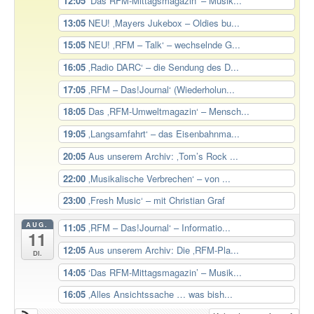
12:05
‘Das RFM-Mittagsmagazin’ – Musik...
13:05
NEU! ‚Mayers Jukebox – Oldies bu...
15:05
NEU! ‚RFM – Talk‘ – wechselnde G...
16:05
‚Radio DARC‘ – die Sendung des D...
17:05
‚RFM – Das!Journal‘ (Wiederholun...
18:05
Das ‚RFM-Umweltmagazin‘ – Mensch...
19:05
‚Langsamfahrt‘ – das Eisenbahnma...
20:05
Aus unserem Archiv: ‚Tom’s Rock ...
22:00
‚Musikalische Verbrechen‘ – von ...
23:00
‚Fresh Music‘ – mit Christian Graf
AUG.
11:05
‚RFM – Das!Journal‘ – Informatio...
11
12:05
Aus unserem Archiv: Die ‚RFM-Pla...
Di.
14:05
‘Das RFM-Mittagsmagazin’ – Musik...
16:05
‚Alles Ansichtssache … was bish...