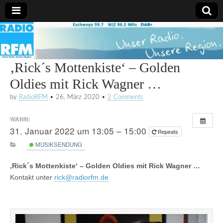
Radio
RFM
‚Rick´s Mottenkiste‘ – Golden
Oldies mit Rick Wagner …
by
RadioRFM
•
26. März 2020
•
2 Comments
WANN:
31. Januar 2022 um 13:05 – 15:00
Repeats
MUSIKSENDUNG
‚Rick´s Mottenkiste‘ – Golden Oldies mit Rick Wagner …
Kontakt unter
rick@radiorfm.de