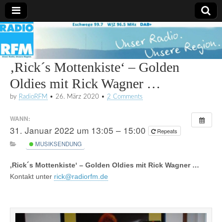
Radio
RFM
‚Rick´s Mottenkiste‘ – Golden
Oldies mit Rick Wagner …
by
RadioRFM
•
26. März 2020
•
2 Comments
WANN:
31. Januar 2022 um 13:05 – 15:00
Repeats
MUSIKSENDUNG
‚Rick´s Mottenkiste‘ – Golden Oldies mit Rick Wagner …
Kontakt unter
rick@radiorfm.de