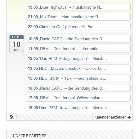
19:05
‚Blue Highways‘ – musikalische R...
21:00
‚Mix-Tape‘ – eine musikalische R...
22:00
Christian Graf präsentiert: ‚Fre...
AUG.
10:05
‚Radio DARC‘ – die Sendung des D...
10
11:05
‚RFM – Das!Journal‘ – Informatio...
Mo.
12:05
‘Das RFM-Mittagsmagazin’ – Musik...
13:05
NEU! ‚Mayers Jukebox – Oldies bu...
15:05
NEU! ‚RFM – Talk‘ – wechselnde G...
16:05
‚Radio DARC‘ – die Sendung des D...
17:05
‚RFM – Das!Journal‘ (Wiederholun...
18:05
Das ‚RFM-Umweltmagazin‘ – Mensch...
Kalender anzeigen
UNSERE PARTNER