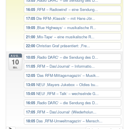
15:05
‚Radio DARC‘ – die Sendung des D...
16:05
‚RFM – Radiowind‘ – eine Sendung...
17:05
Die RFM-‚Klassik‘ – mit Hans-Jör...
19:05
‚Blue Highways‘ – musikalische R...
21:00
‚Mix-Tape‘ – eine musikalische R...
22:00
Christian Graf präsentiert: ‚Fre...
AUG.
10:05
‚Radio DARC‘ – die Sendung des D...
10
11:05
‚RFM – Das!Journal‘ – Informatio...
Mo.
12:05
‘Das RFM-Mittagsmagazin’ – Musik...
13:05
NEU! ‚Mayers Jukebox – Oldies bu...
15:05
NEU! ‚RFM – Talk‘ – wechselnde G...
16:05
‚Radio DARC‘ – die Sendung des D...
17:05
‚RFM – Das!Journal‘ (Wiederholun...
18:05
Das ‚RFM-Umweltmagazin‘ – Mensch...