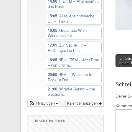
14:00
‚FlairFM – Afternoon‘ …
das Best...
15:05
‚Alles Ansichtssache
…‘ – Thekla...
16:05
‚Gruss aus Wien –
Wienerlieder v...
17:05
‚Zur Sache …‘ –
Politmagazine Fr...
Post
← ‚Str
18:05
NEU! ‚RFM – JazzTime
heute: 
– von und m...
navigati
20:05
RFM – ‚Welcome to
Rock ´n´Roll‘
Schre
21:00
‚Wired 4 Sound‘ – the
electronic...
Deine E-M
Hinzufügen
Kalender anzeigen
Kommen
UNSERE PARTNER