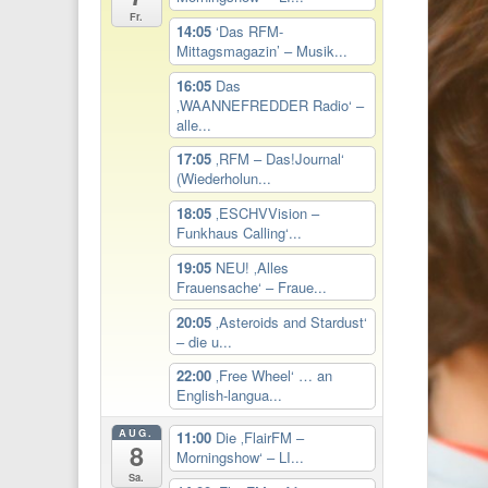
Fr.
14:05
‘Das RFM-
Mittagsmagazin’ – Musik...
16:05
Das
‚WAANNEFREDDER Radio‘ –
alle...
17:05
‚RFM – Das!Journal‘
(Wiederholun...
18:05
‚ESCHVVision –
Funkhaus Calling‘...
19:05
NEU! ‚Alles
Frauensache‘ – Fraue...
20:05
‚Asteroids and Stardust‘
– die u...
22:00
‚Free Wheel‘ … an
English-langua...
AUG.
11:00
Die ‚FlairFM –
8
Morningshow‘ – LI...
Sa.