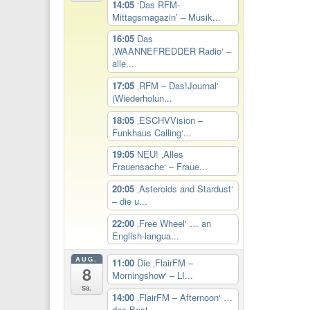
14:05
‘Das RFM-
Mittagsmagazin’ – Musik...
16:05
Das
‚WAANNEFREDDER Radio‘ –
alle...
17:05
‚RFM – Das!Journal‘
(Wiederholun...
18:05
‚ESCHVVision –
Funkhaus Calling‘...
19:05
NEU! ‚Alles
Frauensache‘ – Fraue...
20:05
‚Asteroids and Stardust‘
– die u...
22:00
‚Free Wheel‘ … an
English-langua...
AUG.
11:00
Die ‚FlairFM –
8
Morningshow‘ – LI...
Sa.
14:00
‚FlairFM – Afternoon‘ …
das Best...