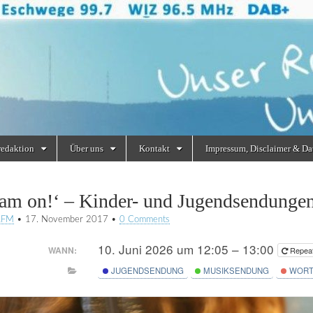
redaktion
Über uns
Kontakt
Impressum, Disclaimer & Da
eam on!‘ – Kinder- und Jugendsendung
RFM
•
17. November 2017
•
0 Comments
10. Juni 2026 um 12:05 – 13:00
WANN:
Repea
JUGENDSENDUNG
MUSIKSENDUNG
WORT