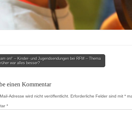
eam on!‘ – Kinder- und Jugendsendungen bei RFM – Thema
früher war alles besser?
on
ibe einen Kommentar
ail-Adresse wird nicht veröffentlicht.
Erforderliche Felder sind mit
*
mar
tar
*