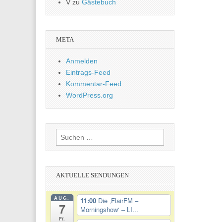
V
zu
Gästebuch
META
Anmelden
Eintrags-Feed
Kommentar-Feed
WordPress.org
Suchen
nach:
AKTUELLE SENDUNGEN
AUG.
11:00
Die ‚FlairFM –
7
Morningshow‘ – LI...
Fr.