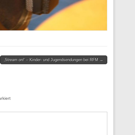
‚Stream on!‘ – Kinder- und Jugendsendungen bei RFM →
kiert