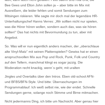
Bee Gees und Elton John sollen ja – aber bitte im Mix mit
Ausreißern, die leider fehlen und somit Sendungen zum
Mitsingen riskieren. Wie sagte mir doch mal der legendäre HR-
Unterhaltungschef Hanns Verres: „Wir sollten nicht nur spielen,
was die Hörer hören wollen, sondern auch das, was sie hören
sollten!“ Das hat nichts mit Bevormundung zu tun, aber mit
Angebot.
So. Was will er nun eigentlich anders machen, der „oberschlaue
alte Vinyl-Matz“ mit seinen Plattenspielen? Gewiss hat er einen
anspruchsvollen Mix aus Pop und Rock, Punk, Folk und Country
auf den Tellern, manchmal klingt es sogar jazzig. Die
Moderation recht knackig, wenn´s geht, mit uralten
Jingles und Overtalks über den Intros. Eben old-school AFN-
und BFBS/BFN-Style. Und bitte: Überraschungen im
Programmablauf. Ich weiß selbst nie, wie der endet. Schnelle
Sendungen gerne, solange noch Stimme und Birne mitmachen.
Nicht jedermanns Ding, ich bitte um Nachsicht. Aber genau hier