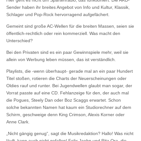
Hier geht es nicht um Spartenradio, das funktioniert. Die ARD-
Sender haben ihr breites Angebot von Info und Kultur, Klassik,
Schlager und Pop-Rock hervorragend aufgefächert.
Gemeint sind große AC-Wellen für die breiten Massen, seien sie
öffentlich-rechtlich oder rein kommerziell. Was macht den
Unterschied?
Bei den Privaten sind es ein paar Gewinnspiele mehr, weil sie
allein von Werbung leben müssen, das ist verständlich.
Playlists, die -wenn überhaupt- gerade mal an ein paar Hundert
Titel stoßen, rotieren die Charts der Neuerscheinungen oder
Oldies rauf und runter. Bei Jugendwellen glaubt man sogar, der
Vorrat passte auf eine CD. Fehlanzeige für den, der auch mal
die Pogues, Steely Dan oder Boz Scaggs erwartet. Schon
solche bekannten Namen hat kaum ein Studiorechner auf dem
Schirm, geschweige denn King Crimson, Alexis Korner oder
Anne Clark.
„Nicht gängig genug“, sagt die Musikredaktion? Hallo! Was nicht
läuft, kann auch nicht gefallen! Felix Jaehn und Rita Ora, die