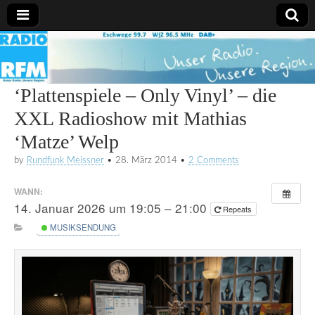
Radio
RFM
‘Plattenspiele – Only Vinyl’ – die
XXL Radioshow mit Mathias
‘Matze’ Welp
by
Rundfunk Meissner
•
28. März 2014
•
2 Comments
WANN:
14. Januar 2026 um 19:05 – 21:00
Repeats
MUSIKSENDUNG