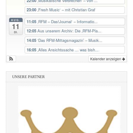
22:00
‚Musikalische Verbrechen‘ – von ...
23:00
‚Fresh Music‘ – mit Christian Graf
AUG.
11:05
‚RFM – Das!Journal‘ – Informatio...
11
12:05
Aus unserem Archiv: Die ‚RFM-Pla...
Di.
14:05
‘Das RFM-Mittagsmagazin’ – Musik...
16:05
‚Alles Ansichtssache … was bish...
Kalender anzeigen
UNSERE PARTNER