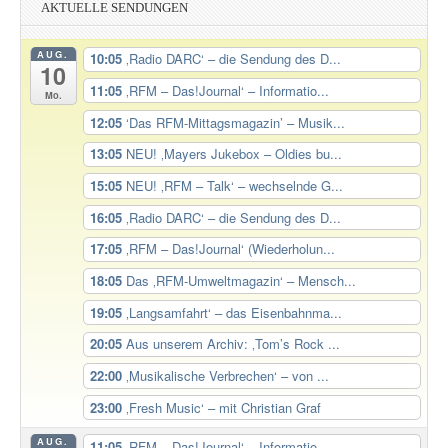
AKTUELLE SENDUNGEN
AUG.
10:05
‚Radio DARC‘ – die Sendung des D...
10
11:05
‚RFM – Das!Journal‘ – Informatio...
Mo.
12:05
‘Das RFM-Mittagsmagazin’ – Musik...
13:05
NEU! ‚Mayers Jukebox – Oldies bu...
15:05
NEU! ‚RFM – Talk‘ – wechselnde G...
16:05
‚Radio DARC‘ – die Sendung des D...
17:05
‚RFM – Das!Journal‘ (Wiederholun...
18:05
Das ‚RFM-Umweltmagazin‘ – Mensch...
19:05
‚Langsamfahrt‘ – das Eisenbahnma...
20:05
Aus unserem Archiv: ‚Tom’s Rock ...
22:00
‚Musikalische Verbrechen‘ – von ...
23:00
‚Fresh Music‘ – mit Christian Graf
AUG.
11:05
‚RFM – Das!Journal‘ – Informatio...