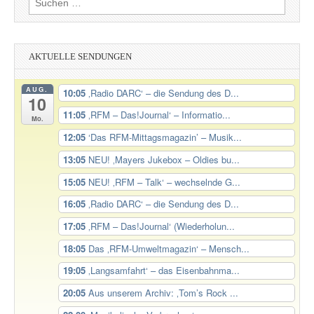
nach:
AKTUELLE SENDUNGEN
AUG.
10:05
‚Radio DARC‘ – die Sendung des D...
10
11:05
‚RFM – Das!Journal‘ – Informatio...
Mo.
12:05
‘Das RFM-Mittagsmagazin’ – Musik...
13:05
NEU! ‚Mayers Jukebox – Oldies bu...
15:05
NEU! ‚RFM – Talk‘ – wechselnde G...
16:05
‚Radio DARC‘ – die Sendung des D...
17:05
‚RFM – Das!Journal‘ (Wiederholun...
18:05
Das ‚RFM-Umweltmagazin‘ – Mensch...
19:05
‚Langsamfahrt‘ – das Eisenbahnma...
20:05
Aus unserem Archiv: ‚Tom’s Rock ...