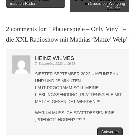
navigation
machen Radio
im Studio bei Wolfgang
Dovidat →
2 comments for “
‘Plattenspiele – Only Vinyl’ –
die XXL Radioshow mit Mathias ‘Matze’ Welp
”
HEINZ WILMES
7. September 2022 at 19:38
SIEBTER SEPTEMBER 2022 – NEUNZEHN
UHR UND 25 MINUTEN –
LAUT PROGRAMM SOLL MEINE
LIEBLINGSSENDUNG „PLATTENSPIELE MIT
MATZE“ GESEN DET WERDEN !!!
WARUM MUSS ICH STATTDESSEN EINE
„PREDIGT“ HÖREN?????
Antworten