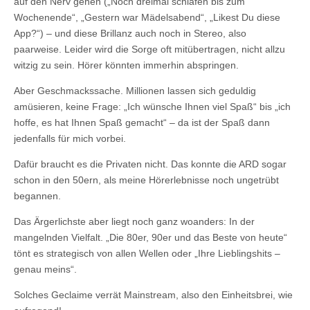
auf den Nerv gehen („Noch dreimal schlafen bis zum
Wochenende“, „Gestern war Mädelsabend“, „Likest Du diese
App?“) – und diese Brillanz auch noch in Stereo, also
paarweise. Leider wird die Sorge oft mitübertragen, nicht allzu
witzig zu sein. Hörer könnten immerhin abspringen.
Aber Geschmackssache. Millionen lassen sich geduldig
amüsieren, keine Frage: „Ich wünsche Ihnen viel Spaß“ bis „ich
hoffe, es hat Ihnen Spaß gemacht“ – da ist der Spaß dann
jedenfalls für mich vorbei.
Dafür braucht es die Privaten nicht. Das konnte die ARD sogar
schon in den 50ern, als meine Hörerlebnisse noch ungetrübt
begannen.
Das Ärgerlichste aber liegt noch ganz woanders: In der
mangelnden Vielfalt. „Die 80er, 90er und das Beste von heute“
tönt es strategisch von allen Wellen oder „Ihre Lieblingshits –
genau meins“.
Solches Geclaime verrät Mainstream, also den Einheitsbrei, wie