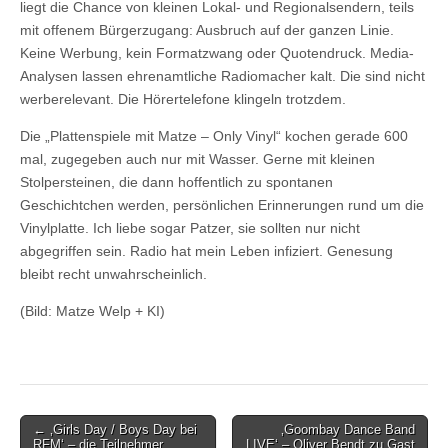
liegt die Chance von kleinen Lokal- und Regionalsendern, teils
mit offenem Bürgerzugang: Ausbruch auf der ganzen Linie.
Keine Werbung, kein Formatzwang oder Quotendruck. Media-
Analysen lassen ehrenamtliche Radiomacher kalt. Die sind nicht
werberelevant. Die Hörertelefone klingeln trotzdem.
Die „Plattenspiele mit Matze – Only Vinyl“ kochen gerade 600
mal, zugegeben auch nur mit Wasser. Gerne mit kleinen
Stolpersteinen, die dann hoffentlich zu spontanen
Geschichtchen werden, persönlichen Erinnerungen rund um die
Vinylplatte. Ich liebe sogar Patzer, sie sollten nur nicht
abgegriffen sein. Radio hat mein Leben infiziert. Genesung
bleibt recht unwahrscheinlich.
(Bild: Matze Welp + KI)
Post
← ‚Girls Day / Boys Day bei
‚Goombay Dance Band
RFM‘ – die Teilnehmer
LIVE‘ – Oliver Bendt zu Gast