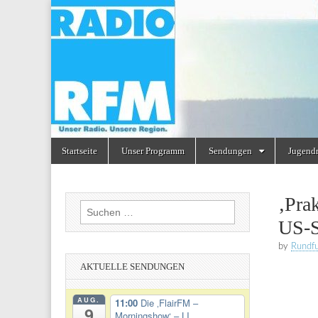
Radio
RFM
Skip
Main
Startseite
Unser Programm
Sendungen
Jugend
to
menu
content
‚Pra
Suchen
US-S
nach:
by
Rundf
AKTUELLE SENDUNGEN
AUG.
11:00
Die ‚FlairFM –
9
Morningshow‘ – LI...