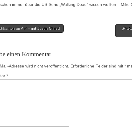
schon immer über die US-Serie „Walking Dead“ wissen wollten – Mike
tikanten on Air‘ – mit Justin Christl
‚Prak
on
ibe einen Kommentar
ail-Adresse wird nicht veröffentlicht.
Erforderliche Felder sind mit
*
mar
tar
*