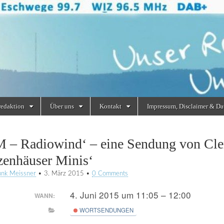
redaktion
Über uns
Kontakt
Impressum, Disclaimer & Da
 – Radiowind‘ – eine Sendung von Cle
zenhäuser Minis‘
unk Meissner
•
3. März 2015
•
0 Comments
4. Juni 2015 um 11:05 – 12:00
WANN:
WORTSENDUNGEN