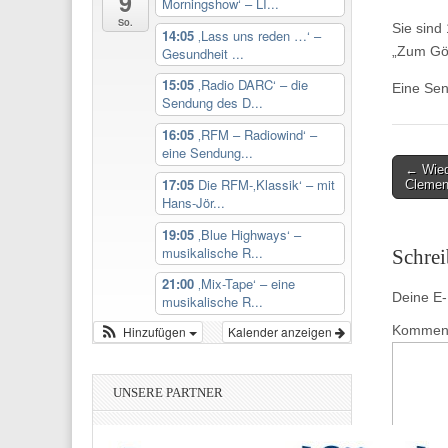
9
Morningshow‘ – LI...
So.
Sie sind
14:05
‚Lass uns reden …‘ –
„Zum Göt
Gesundheit ...
15:05
‚Radio DARC‘ – die
Eine Se
Sendung des D...
16:05
‚RFM – Radiowind‘ –
eine Sendung...
Post
← Wied
17:05
Die RFM-‚Klassik‘ – mit
Clemen
navigati
Hans-Jör...
19:05
‚Blue Highways‘ –
musikalische R...
Schre
21:00
‚Mix-Tape‘ – eine
Deine E-M
musikalische R...
Kommen
Hinzufügen
Kalender anzeigen
UNSERE PARTNER