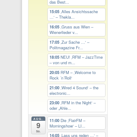
das Best...
15:05
‚Alles Ansichtssache
…‘ – Thekla...
16:05
‚Gruss aus Wien –
Wienerlieder v...
17:05
‚Zur Sache …‘ –
Politmagazine Fr...
18:05
NEU! ‚RFM – JazzTime
– von und m...
20:05
RFM – ‚Welcome to
Rock ´n´Roll‘
21:00
‚Wired 4 Sound‘ – the
electronic...
23:00
‚RFM in the Night‘ –
oder „Ahle...
AUG.
11:00
Die ‚FlairFM –
9
Morningshow‘ – LI...
So.
14:05
‚Lass uns reden …‘ –