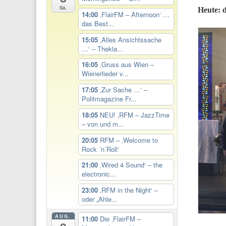
Sa.
Heute: d
14:00
‚FlairFM – Afternoon‘ …
das Best...
15:05
‚Alles Ansichtssache
…‘ – Thekla...
16:05
‚Gruss aus Wien –
Wienerlieder v...
17:05
‚Zur Sache …‘ –
Politmagazine Fr...
18:05
NEU! ‚RFM – JazzTime
– von und m...
20:05
RFM – ‚Welcome to
Rock ´n´Roll‘
21:00
‚Wired 4 Sound‘ – the
electronic...
23:00
‚RFM in the Night‘ –
oder „Ahle...
AUG.
11:00
Die ‚FlairFM –