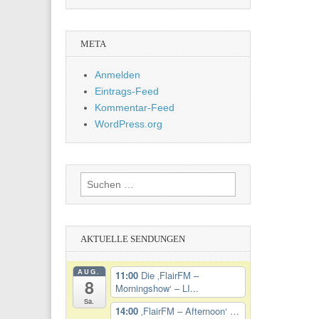
META
Anmelden
Eintrags-Feed
Kommentar-Feed
WordPress.org
Suchen
nach:
AKTUELLE SENDUNGEN
AUG.
11:00
Die ‚FlairFM –
8
Morningshow‘ – LI...
Sa.
14:00
‚FlairFM – Afternoon‘ …