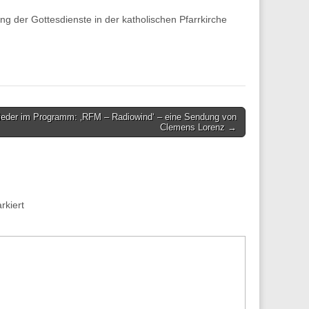
ung der Gottesdienste in der katholischen Pfarrkirche
eder im Programm: ‚RFM – Radiowind‘ – eine Sendung von
Clemens Lorenz →
kiert