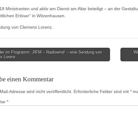
 18 Ministranten und aktiv am Dienst am Altar beteiligt – an der Gestalt
tlichen Erlöser“ in Witzenhausen.
ndung von Clemens Lorenz.
er im Programm: ‚RFM – Radiowind‘ – eine Sendung von
Wi
s Lorenz
on
ibe einen Kommentar
ail-Adresse wird nicht veröffentlicht.
Erforderliche Felder sind mit
*
mar
tar
*