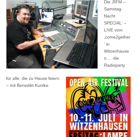
Die ‚RFM –
Samstag-
Nacht
SPECIAL‘ –
LIVE vom
‚come2gether
‘ in
Witzenhause
n … die
Radioparty
für alle, die zu Hause feiern
– mit Benedikt Kuntke.