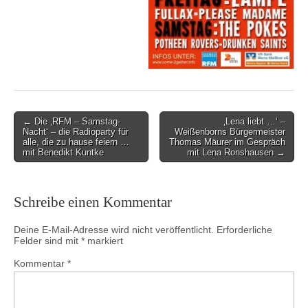
Post
← Die ‚RFM – Samstag-
‚Lena liebt …‘ –
Nacht‘ – die Radioparty für
Weißenborns Bürgermeister
navigation
alle, die zu hause feiern …
Thomas Mäurer im Gespräch
mit Benedikt Kuntke
mit Lena Ronshausen →
Schreibe einen Kommentar
Deine E-Mail-Adresse wird nicht veröffentlicht.
Erforderliche
Felder sind mit
*
markiert
Kommentar
*