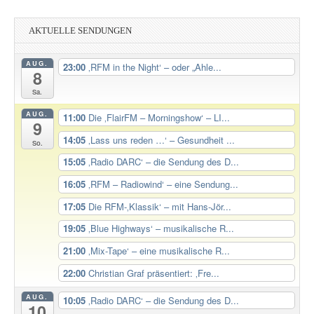
AKTUELLE SENDUNGEN
AUG.
23:00
‚RFM in the Night‘ – oder „Ahle...
8
Sa.
AUG.
11:00
Die ‚FlairFM – Morningshow‘ – LI...
9
14:05
‚Lass uns reden …‘ – Gesundheit ...
So.
15:05
‚Radio DARC‘ – die Sendung des D...
16:05
‚RFM – Radiowind‘ – eine Sendung...
17:05
Die RFM-‚Klassik‘ – mit Hans-Jör...
19:05
‚Blue Highways‘ – musikalische R...
21:00
‚Mix-Tape‘ – eine musikalische R...
22:00
Christian Graf präsentiert: ‚Fre...
AUG.
10:05
‚Radio DARC‘ – die Sendung des D...
10