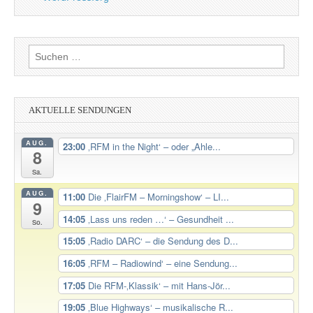
Suchen
nach:
AKTUELLE SENDUNGEN
AUG.
23:00
‚RFM in the Night‘ – oder „Ahle...
8
Sa.
AUG.
11:00
Die ‚FlairFM – Morningshow‘ – LI...
9
14:05
‚Lass uns reden …‘ – Gesundheit ...
So.
15:05
‚Radio DARC‘ – die Sendung des D...
16:05
‚RFM – Radiowind‘ – eine Sendung...
17:05
Die RFM-‚Klassik‘ – mit Hans-Jör...
19:05
‚Blue Highways‘ – musikalische R...