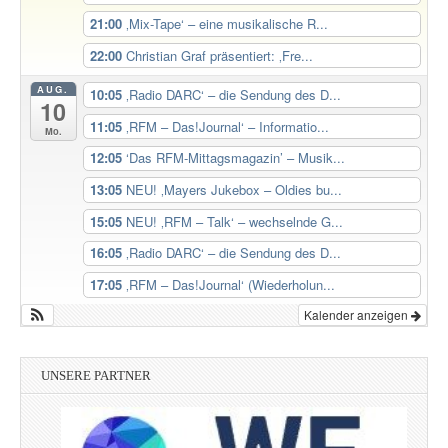
21:00
‚Mix-Tape‘ – eine musikalische R...
22:00
Christian Graf präsentiert: ‚Fre...
AUG.
10:05
‚Radio DARC‘ – die Sendung des D...
10
11:05
‚RFM – Das!Journal‘ – Informatio...
Mo.
12:05
‘Das RFM-Mittagsmagazin’ – Musik...
13:05
NEU! ‚Mayers Jukebox – Oldies bu...
15:05
NEU! ‚RFM – Talk‘ – wechselnde G...
16:05
‚Radio DARC‘ – die Sendung des D...
17:05
‚RFM – Das!Journal‘ (Wiederholun...
Kalender anzeigen
UNSERE PARTNER