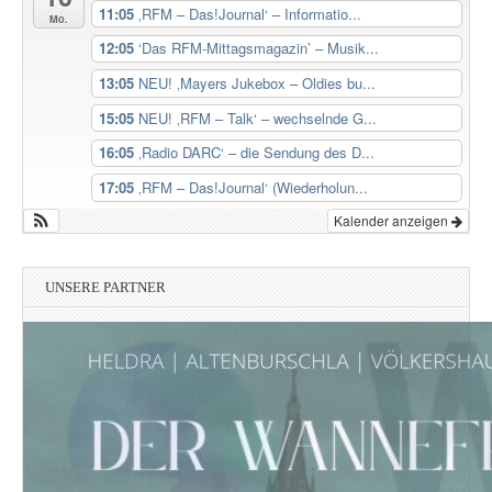
11:05
‚RFM – Das!Journal‘ – Informatio...
Mo.
12:05
‘Das RFM-Mittagsmagazin’ – Musik...
13:05
NEU! ‚Mayers Jukebox – Oldies bu...
15:05
NEU! ‚RFM – Talk‘ – wechselnde G...
16:05
‚Radio DARC‘ – die Sendung des D...
17:05
‚RFM – Das!Journal‘ (Wiederholun...
Kalender anzeigen
UNSERE PARTNER