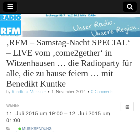
Radio
RFM
‚RFM – Samstag-Nacht SPECIAL‘
– LIVE vom ‚come2gether‘ in
Witzenhausen … die Radioparty für
alle, die zu hause feiern … mit
Benedikt Kuntke
by
Rundfunk Meissner
•
1. November 2014
•
0 Comments
WANN:
11. Juli 2015 um 19:00 – 12. Juli 2015 um
01:00
MUSIKSENDUNG