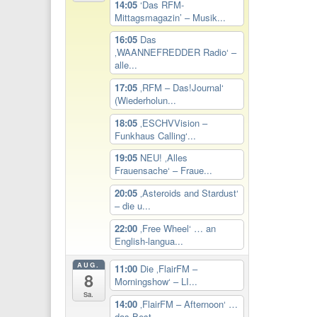
14:05
‘Das RFM-
Mittagsmagazin’ – Musik...
16:05
Das
‚WAANNEFREDDER Radio‘ –
alle...
17:05
‚RFM – Das!Journal‘
(Wiederholun...
18:05
‚ESCHVVision –
Funkhaus Calling‘...
19:05
NEU! ‚Alles
Frauensache‘ – Fraue...
20:05
‚Asteroids and Stardust‘
– die u...
22:00
‚Free Wheel‘ … an
English-langua...
AUG.
11:00
Die ‚FlairFM –
8
Morningshow‘ – LI...
Sa.
14:00
‚FlairFM – Afternoon‘ …
das Best...