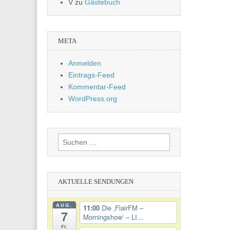
V
zu
Gästebuch
META
Anmelden
Eintrags-Feed
Kommentar-Feed
WordPress.org
Suchen
nach:
AKTUELLE SENDUNGEN
AUG.
11:00
Die ‚FlairFM –
7
Morningshow‘ – LI...
Fr.