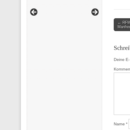
Post
← RFM-‚
Manfre
navigati
Schre
Deine E-M
Kommen
Name
*