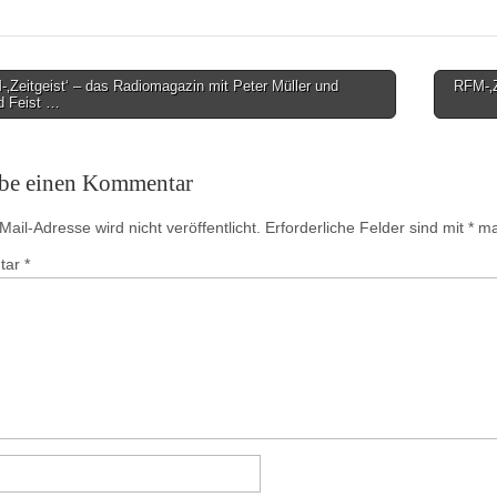
Zeitgeist‘ – das Radiomagazin mit Peter Müller und
RFM-‚Z
d Feist …
on
ibe einen Kommentar
ail-Adresse wird nicht veröffentlicht.
Erforderliche Felder sind mit
*
mar
tar
*