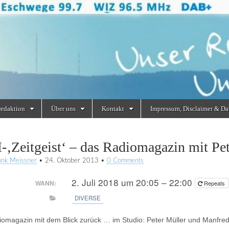
redaktion
Über uns
Kontakt
Impressum, Disclaimer & Da
‚Zeitgeist‘ – das Radiomagazin mit Pe
unk Meissner
•
24. Oktober 2013
•
0 Comments
2. Juli 2018 um 20:05 – 22:00
WANN:
Repeats
DIVERSE
omagazin mit dem Blick zurück … im Studio: Peter Müller und Manfred