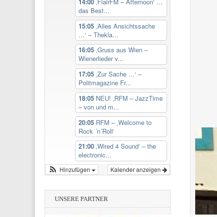
14:00
‚FlairFM – Afternoon‘ …
das Best...
15:05
‚Alles Ansichtssache
…‘ – Thekla...
16:05
‚Gruss aus Wien –
Wienerlieder v...
17:05
‚Zur Sache …‘ –
Politmagazine Fr...
18:05
NEU! ‚RFM – JazzTime
– von und m...
20:05
RFM – ‚Welcome to
Rock ´n´Roll‘
21:00
‚Wired 4 Sound‘ – the
electronic...
Hinzufügen
Kalender anzeigen
UNSERE PARTNER