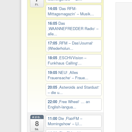
Fr.
14:05
‘Das RFM-
Mittagsmagazin’ – Musik...
16:05
Das
‚WAANNEFREDDER Radio‘ –
alle...
17:05
‚RFM – Das!Journal‘
(Wiederholun...
18:05
‚ESCHVVision –
Funkhaus Calling‘...
19:05
NEU! ‚Alles
Frauensache‘ – Fraue...
20:05
‚Asteroids and Stardust‘
– die u...
22:00
‚Free Wheel‘ … an
English-langua...
AUG.
11:00
Die ‚FlairFM –
8
Morningshow‘ – LI...
Sa.