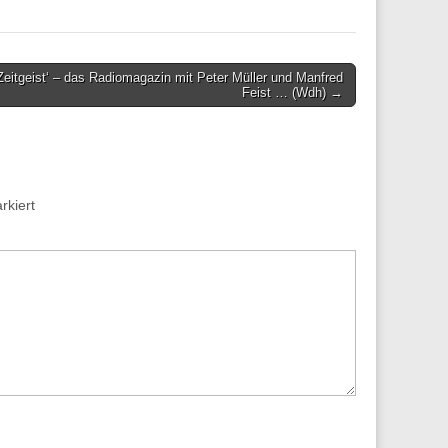
eitgeist‘ – das Radiomagazin mit Peter Müller und Manfred
Feist … (Wdh) →
kiert